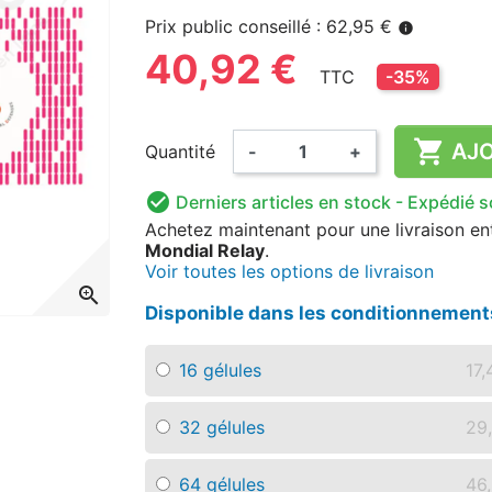
Prix public conseillé : 62,95 €
info
40,92 €
TTC
-35%

AJO
Quantité
-
+

Derniers articles en stock
- Expédié 
Achetez maintenant
pour une livraison
en
Mondial Relay
.
Voir toutes les options de livraison
zoom_in
Disponible dans les conditionnement
16 gélules
17,
32 gélules
29
64 gélules
46,