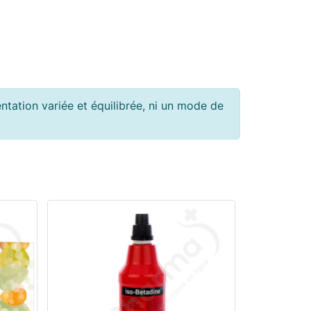
tation variée et équilibrée, ni un mode de