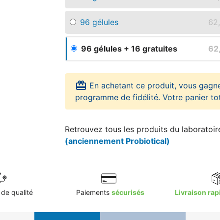
96 gélules
62
96 gélules + 16 gratuites
62
card_giftcard
En achetant ce produit, vous gagn
programme de fidélité. Votre panier to
Retrouvez tous les produits du laboratoi
(anciennement Probiotical)
de qualité
Paiements
sécurisés
Livraison rap