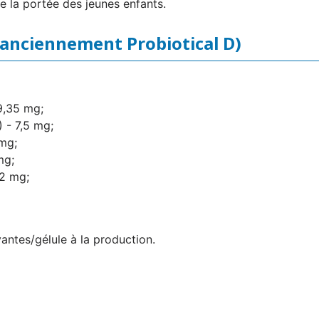
e la portée des jeunes enfants.
(anciennement Probiotical D)
9,35 mg;
 - 7,5 mg;
 mg;
mg;
 2 mg;
vantes/gélule à la production.