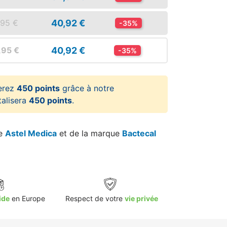
40,92 €
,95 €
-35%
40,92 €
,95 €
-35%
erez
450 points
grâce à notre
talisera
450 points
.
re
Astel Medica
et de la marque
Bactecal
ide
en Europe
Respect de votre
vie privée