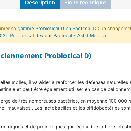
Description
Fiche technique
mmer sa
gamme Probiotical D en Bactecal D
: un changemen
021, Probiotical devient Bactecal - Astel Medica
.
nciennement Probiotical D)
elles molles, il va aider à renforcer les défenses naturelles et
ntestinale et peut être également utiliser en cas de ballonne
éberge de très nombreuses bactéries, en moyenne 100 000 mi
 "mauvaises". Les lactobacilles et les bifidobactéries son
biotiques et de prébiotiques qui rééquilibre la flore intesti