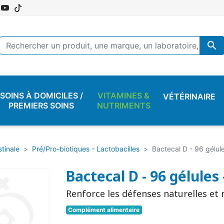

SOINS À DOMICILES /
VITAMINES &
VÉTÉRINAIRE
PREMIERS SOINS
NUTRIMENTS
stinale
Pré/Pro-biotiques - Lactobacilles
Bactecal D - 96 gélu
Bactecal D - 96 gélule
Renforce les défenses naturelles et r
Complément alimentaire