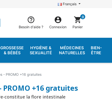
Français
0


shopping_cart
Besoin d'aide ?
Connexion
Panier
GROSSESSE
HYGIÈNE &
MÉDECINES
BIEN-
& BÉBÉS
SEXUALITÉ
NATURELLES
ÊTRE
les - PROMO +16 gratuites
s - PROMO +16 gratuites
e-constitue la flore intestinale