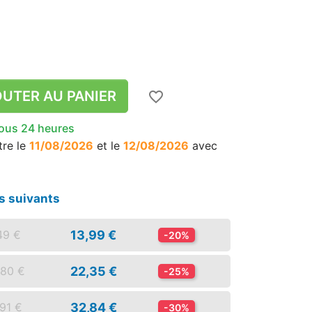
UTER AU PANIER
favorite_border
sous 24 heures
tre le
11/08/2026
et le
12/08/2026
avec
s suivants
13,99 €
49 €
-20%
22,35 €
,80 €
-25%
32,84 €
91 €
-30%