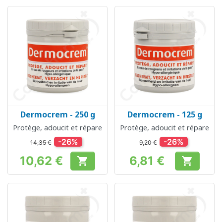
Dermocrem - 250 g
Dermocrem - 125 g
Protège, adoucit et répare
Protège, adoucit et répare
-26%
-26%
14,35 €
9,20 €
10,62 €
6,81 €


Prix
Prix