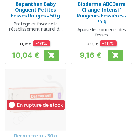
Bepanthen Baby
Bioderma ABCDerm
Onguent Petites
Change Intensif
Fesses Rouges - 50 g
Rougeurs Fessières -
75 g
Protège et favorise le
rétablissement naturel de
Apaise les rougeurs des
la peau du bébé
fesses
-16%
-16%
11,95 €
10,90 €
10,04 €
9,16 €


Prix
Prix

En rupture de stock
Dermocrem - 30 g