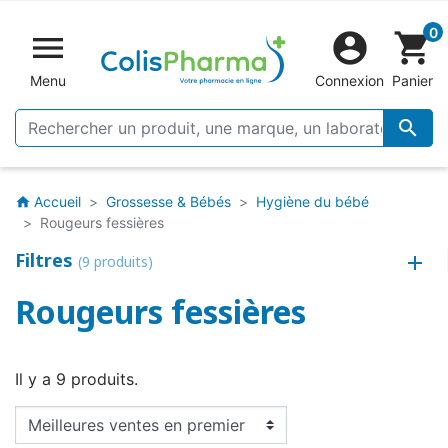
0


shopping_cart
Menu
Connexion
Panier

Accueil
Grossesse & Bébés
Hygiène du bébé
home
Rougeurs fessières
Filtres
(9 produits)
Rougeurs fessières
Il y a 9 produits.