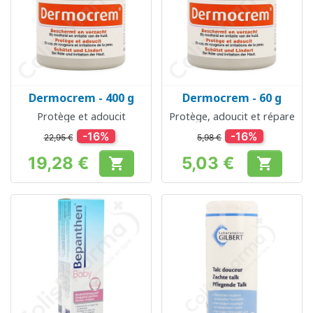
Dermocrem - 400 g
Dermocrem - 60 g
Protège et adoucit
Protège, adoucit et répare
-16%
-16%
22,95 €
5,98 €
19,28 €
5,03 €


Prix
Prix