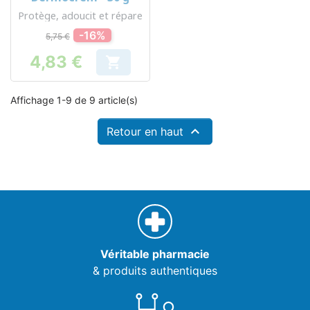
Protège, adoucit et répare
-16%
5,75 €
4,83 €

Prix
Affichage 1-9 de 9 article(s)

Retour en haut
Véritable pharmacie
& produits authentiques