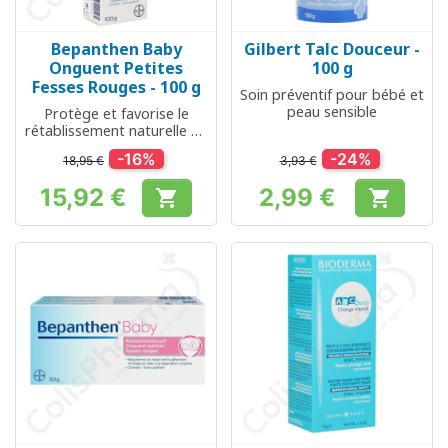
Bepanthen Baby
Gilbert Talc Douceur -
Onguent Petites
100 g
Fesses Rouges - 100 g
Soin préventif pour bébé et
peau sensible
Protège et favorise le
rétablissement naturelle de
la peau du bébé
-16%
-24%
18,95 €
3,93 €
15,92 €
2,99 €


Prix
Prix