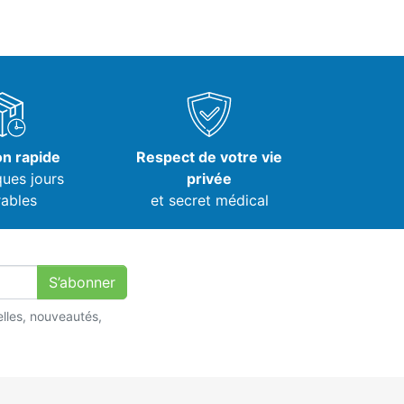
on rapide
Respect de votre vie
ques jours
privée
ables
et secret médical
S’abonner
lles, nouveautés,