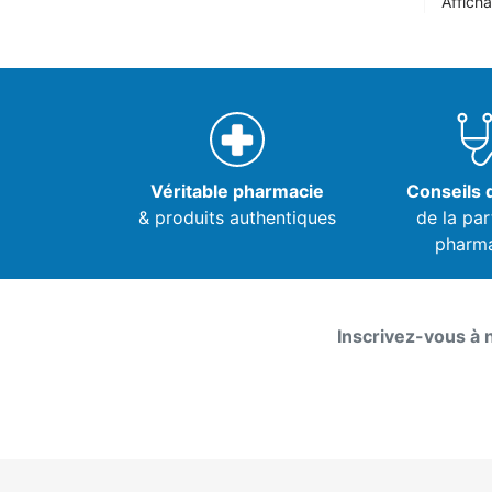
Afficha
Véritable pharmacie
Conseils d
& produits authentiques
de la par
pharm
Inscrivez-vous à 