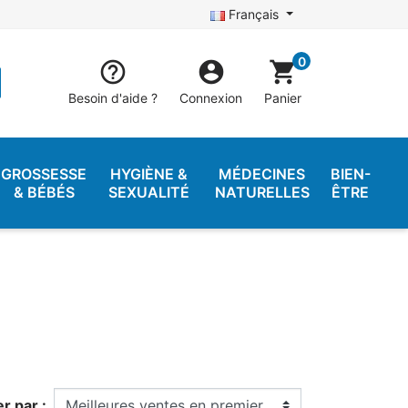
Français
0


shopping_cart
Besoin d'aide ?
Connexion
Panier
GROSSESSE
HYGIÈNE &
MÉDECINES
BIEN-
& BÉBÉS
SEXUALITÉ
NATURELLES
ÊTRE
er par :