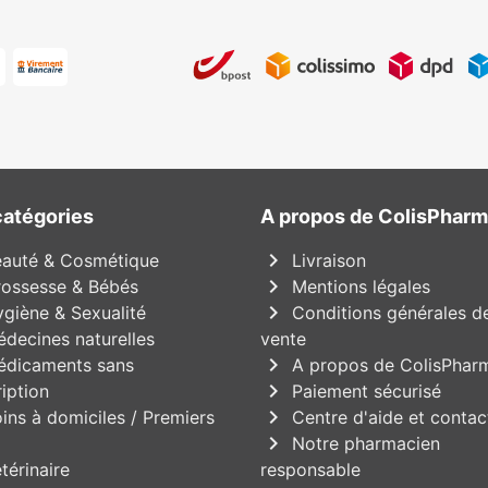
catégories
A propos de ColisPhar
chevron_right
auté & Cosmétique
Livraison
chevron_right
ossesse & Bébés
Mentions légales
chevron_right
giène & Sexualité
Conditions générales d
decines naturelles
vente
chevron_right
dicaments sans
A propos de ColisPhar
chevron_right
iption
Paiement sécurisé
chevron_right
ins à domiciles / Premiers
Centre d'aide et contac
chevron_right
Notre pharmacien
térinaire
responsable