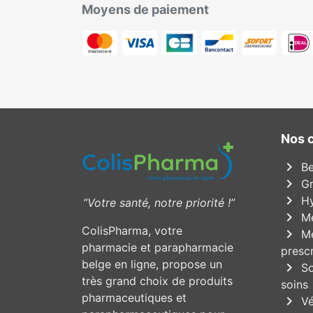
Moyens de paiement
Nos 
chevron_right
Be
chevron_right
Gr
chevron_right
Hy
”Votre santé, notre priorité !”
chevron_right
Mé
ColisPharma, votre
chevron_right
Mé
pharmacie et parapharmacie
prescr
belge en ligne, propose un
chevron_right
So
très grand choix de produits
soins
pharmaceutiques et
chevron_right
Vé