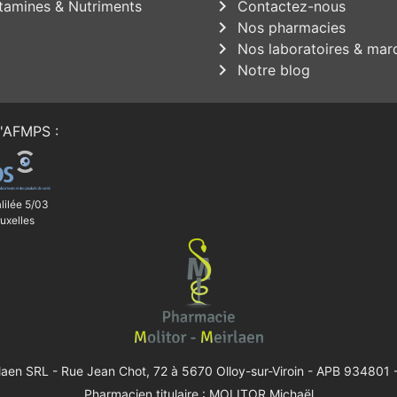
chevron_right
tamines & Nutriments
Contactez-nous
chevron_right
Nos pharmacies
chevron_right
Nos laboratoires & mar
chevron_right
Notre blog
'
AFMPS
:
lilée 5/03
uxelles
rlaen SRL -
Rue Jean Chot, 72 à 5670 Olloy-sur-Viroin
- APB 934801 -
Pharmacien titulaire : MOLITOR Michaël