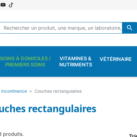

SOINS À DOMICILES /
VITAMINES &
VÉTÉRINAIRE
PREMIERS SOINS
NUTRIMENTS
Incontinence
Couches rectangulaires
uches rectangulaires
 3 produits.
Tri