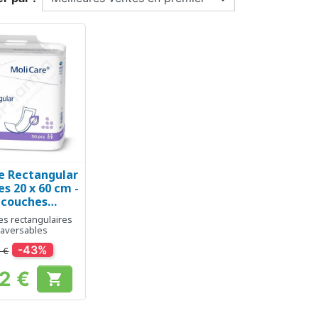
e Rectangular
erçu rapide
s 20 x 60 cm -
 couches
angulaires
es rectangulaires
aversables
raversables
-43%
 €
02 €

Prix