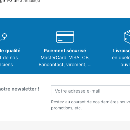
ge 1-3 de 3 article(s)
e qualité
Paiement sécurisé
Livrais
t de nos
MasterCard, VISA,
CB,
en quel
aciens
Bancontact, virement, ...
ouvr
notre newsletter !
Restez au courant de nos dernières nouve
promotions, etc.