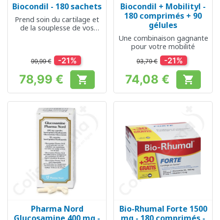
Biocondil - 180 sachets
Biocondil + Mobilityl -
180 comprimés + 90
Prend soin du cartilage et
gélules
de la souplesse de vos
articulations
Une combinaison gagnante
pour votre mobilité
-21%
-21%
99,99 €
93,79 €
78,99 €
74,08 €


Prix
Prix
Pharma Nord
Bio-Rhumal Forte 1500
Glucosamine 400 mg -
mg - 180 comprimés -