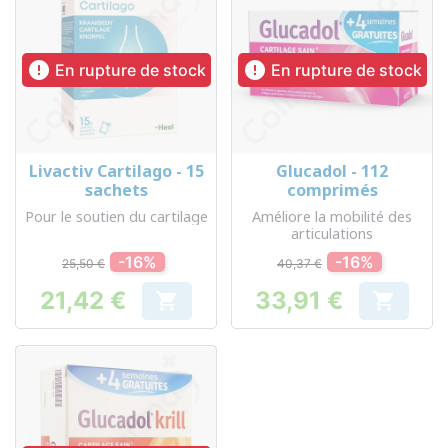


En rupture de stock
En rupture de stock
Livactiv Cartilago - 15
Glucadol - 112
sachets
comprimés
Pour le soutien du cartilage
Améliore la mobilité des
articulations
-16%
-16%
25,50 €
40,37 €
21,42 €
33,91 €


Prix
Prix