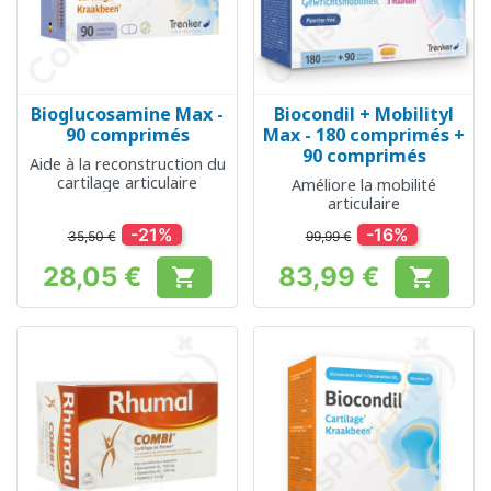
Bioglucosamine Max -
Biocondil + Mobilityl
90 comprimés
Max - 180 comprimés +
90 comprimés
Aide à la reconstruction du
cartilage articulaire
Améliore la mobilité
articulaire
-21%
-16%
35,50 €
99,99 €
28,05 €
83,99 €


Prix
Prix