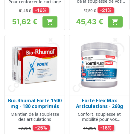
de la souplesse de vos
Pour renforcer le cartilage
articulations
-16%
-21%
61,45 €
57,50 €
51,62 €
45,43 €


Prix
Prix
Bio-Rhumal Forte 1500
Forté Flex Max
mg - 180 comprimés
Articulations - 260g
Maintien de la souplesse
Confort, souplesse et
des articulations
mobilité pour vos
articulations au quotidien
-25%
-16%
79,95 €
44,95 €