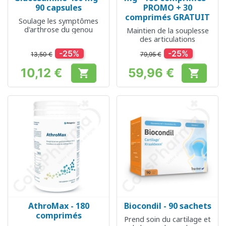
90 capsules
PROMO + 30
comprimés GRATUIT
Soulage les symptômes
d'arthrose du genou
Maintien de la souplesse
des articulations
-25%
-25%
13,50 €
79,95 €
10,12 €
59,96 €


Prix
Prix
AthroMax - 180
Biocondil - 90 sachets
comprimés
Prend soin du cartilage et