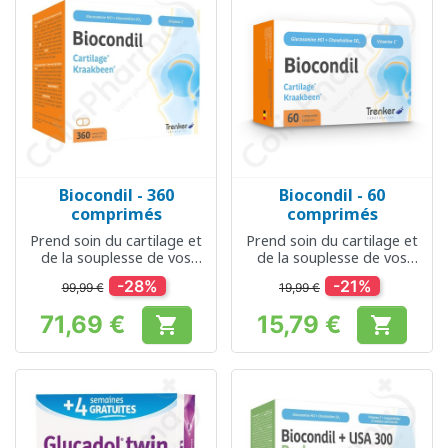
Biocondil - 360
Biocondil - 60
comprimés
comprimés
Prend soin du cartilage et
Prend soin du cartilage et
de la souplesse de vos
de la souplesse de vos
articulations
articulations
-28%
-21%
99,99 €
19,99 €
71,69 €
15,79 €


Prix
Prix