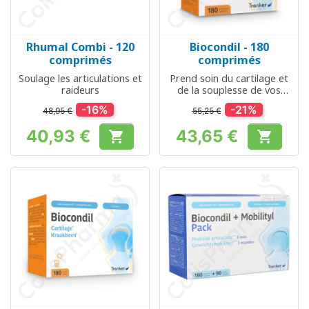
Rhumal Combi - 120
Biocondil - 180
comprimés
comprimés
Soulage les articulations et
Prend soin du cartilage et
raideurs
de la souplesse de vos
articulations
-16%
-21%
48,95 €
55,25 €
40,93 €
43,65 €


Prix
Prix