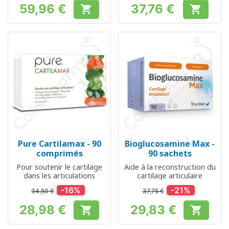
59,96 €
37,76 €


Prix
Prix
Pure Cartilamax - 90
Bioglucosamine Max -
comprimés
90 sachets
Pour soutenir le cartilage
Aide à la reconstruction du
dans les articulations
cartilage articulaire
-16%
-21%
34,50 €
37,75 €
28,98 €
29,83 €


Prix
Prix