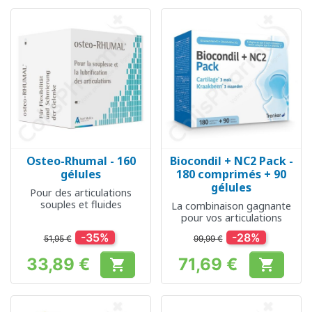
Osteo-Rhumal - 160
Biocondil + NC2 Pack -
gélules
180 comprimés + 90
gélules
Pour des articulations
souples et fluides
La combinaison gagnante
pour vos articulations
-35%
-28%
51,95 €
99,99 €
33,89 €
71,69 €


Prix
Prix