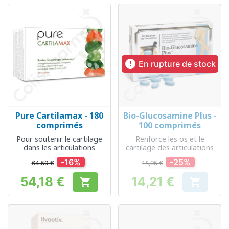

En rupture de stock
Pure Cartilamax - 180
Bio-Glucosamine Plus -
comprimés
100 comprimés
Pour soutenir le cartilage
Renforce les os et le
dans les articulations
cartilage des articulations
-16%
-25%
64,50 €
18,95 €
54,18 €
14,21 €


Prix
Prix