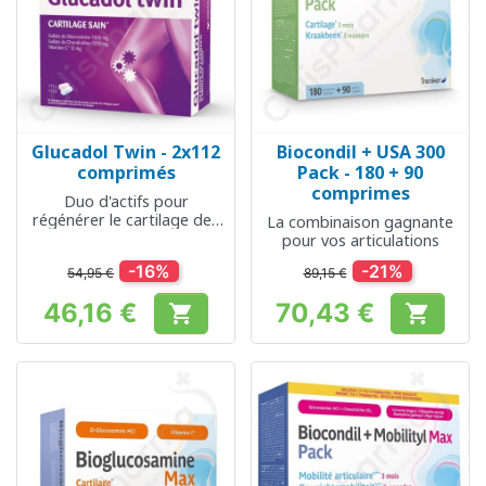
Glucadol Twin - 2x112
Biocondil + USA 300
comprimés
Pack - 180 + 90
comprimes
Duo d'actifs pour
régénérer le cartilage des
La combinaison gagnante
articulations
pour vos articulations
-16%
-21%
54,95 €
89,15 €
46,16 €
70,43 €


Prix
Prix