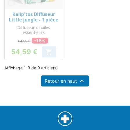
Kalip'tus Diffuseur
Little jungle - 1 pièce
Diffuseur d'huiles
essentielles
-16%
64,99 €
54,59 €

Prix
Affichage 1-9 de 9 article(s)

Retour en haut