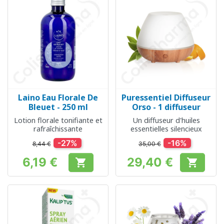
Laino Eau Florale De
Puressentiel Diffuseur
Bleuet - 250 ml
Orso - 1 diffuseur
Lotion florale tonifiante et
Un diffuseur d'huiles
rafraîchissante
essentielles silencieux
-27%
-16%
8,44 €
35,00 €
6,19 €
29,40 €


Prix
Prix