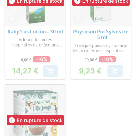


En rupture de stock
En rupture de stock
Kalip'tus Lotion - 30 ml
Phytosun Pin Sylvestre
- 5 ml
Adoucit les voies
respiratoires grâce aux
Tonique puissant, soulage
huiles essentielles
les problèmes respiratoires
et élimine les mauvaises
-16%
-16%
16,99 €
10,99 €
odeurs
14,27 €
9,23 €


Prix
Prix

En rupture de stock