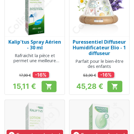
Kalip'tus Spray Aérien
Puressentiel Diffuseur
- 30 ml
Humidificateur Elio - 1
diffuseur
Rafraichit la pièce et
permet une meilleure
Parfait pour le bien-être
respiration
des enfants
-16%
-16%
17,99 €
53,90 €
15,11 €
45,28 €


Prix
Prix