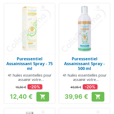
Puressentiel
Puressentiel
Assainissant Spray - 75
Assainissant Spray -
ml
500 ml
41 huiles essentielles pour
41 huiles essentielles pour
assainir votre
assainir votre
environnement
environnement
-20%
-20%
15,50 €
49,95 €
12,40 €
39,96 €


Prix
Prix