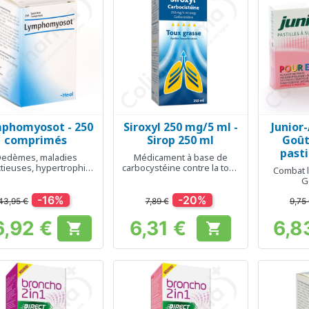
phomyosot - 250
Siroxyl 250 mg/5 ml -
Junior
Aperçu rapide
Aperçu rapide
Ap



comprimés
Sirop 250 ml
Goût
pasti
edèmes, maladies
Médicament à base de
ctieuses, hypertrophie
carbocystéine contre la toux
Combat l
des amygdales
grasse
G
-16%
-20%
43,95 €
7,89 €
9,75
6,92 €
6,31 €
6,8


Prix
Prix