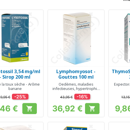
tossil 3,54 mg/ml
Lymphomyosot -
ThymoSe
Aperçu rapide
Aperçu rapide
Ap



- Sirop 200 ml
Gouttes 100 ml
 la toux sèche - Arôme
Oedèmes, maladies
Expectora
banane
infectieuses, hypertrophie
des amygdales
-25%
-16%
9,95 €
43,95 €
13,15
,46 €
36,92 €
9,8


Prix
Prix