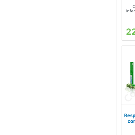
O
infe
2
Resp
co