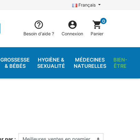
Français
0


shopping_cart
Besoin d'aide ?
Connexion
Panier
GROSSESSE
HYGIÈNE &
MÉDECINES
BIEN-
& BÉBÉS
SEXUALITÉ
NATURELLES
ÊTRE
er par :