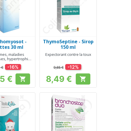
homyosot -
ThymoSeptine - Sirop
erçu rapide
Aperçu rapide

ttes 30 ml
150 ml
es, maladies
Expectorant contre la toux
ses, hypertrophie
 amygdales
-16%
-12%
 €
9,65 €
75 €
8,49 €


Prix
Prix