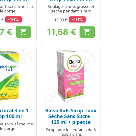
e, toux sèche, mal
Soulage la toux grasse et
de gorge
sèche pendant la nuit
-16%
-16%
2 €
13,90 €
7 €
11,68 €


Prix
Prix
tural 3 en 1 -
Balso Kids Sirop Toux
erçu rapide
Aperçu rapide

op 100 ml
Sèche Sans Sucre -
125 ml + pipette
e, toux sèche, mal
de gorge
Sirop pour les enfants de 6
mois à 6 ans