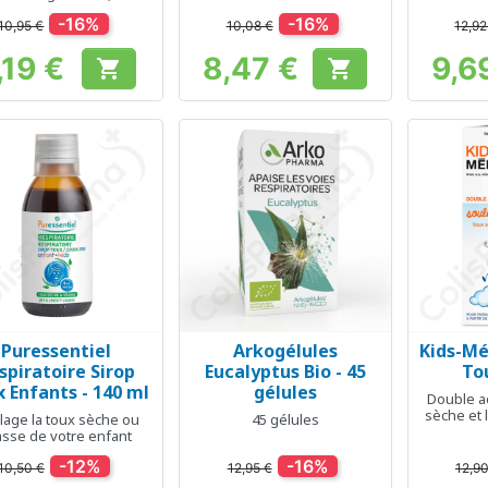
uement, fatigue vocale
-16%
-16%
10,95 €
10,08 €
12,92
,19 €
8,47 €
9,6


Prix
Prix
Puressentiel
Arkogélules
Kids-Mér
Aperçu rapide
Aperçu rapide
Ap



spiratoire Sirop
Eucalyptus Bio - 45
To
 Enfants - 140 ml
gélules
Double ac
sèche et 
lage la toux sèche ou
45 gélules
asse de votre enfant
-12%
-16%
10,50 €
12,95 €
12,90