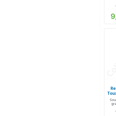
enro
9
Re
Toux
Sou
gr