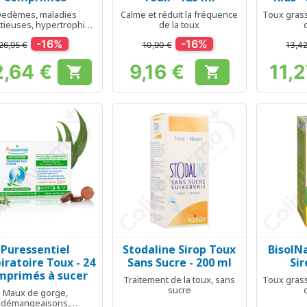
edèmes, maladies
Calme et réduit la fréquence
Toux grass
ctieuses, hypertrophie
de la toux
des amygdales
-16%
-16%
26,95 €
10,90 €
13,4
2,64 €
9,16 €
11,2


Prix
Prix
Puressentiel
Stodaline Sirop Toux
BisolNa
Aperçu rapide
Aperçu rapide
Ap



iratoire Toux - 24
Sans Sucre - 200 ml
Sir
mprimés à sucer
Traitement de la toux, sans
Toux grass
sucre
Maux de gorge,
démangeaisons,