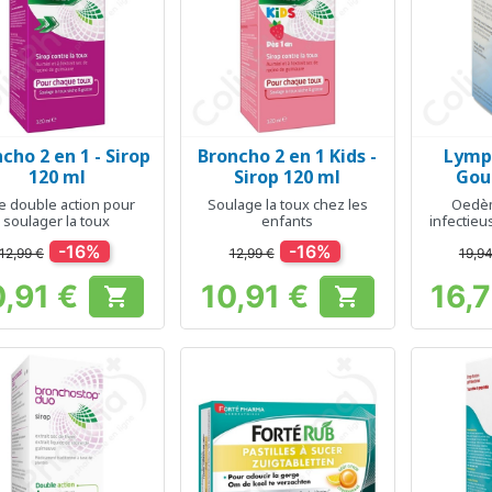
cho 2 en 1 - Sirop
Broncho 2 en 1 Kids -
Lymp
Aperçu rapide
Aperçu rapide
Ap



120 ml
Sirop 120 ml
Gou
e double action pour
Soulage la toux chez les
Oedèm
soulager la toux
enfants
infectieu
des
-16%
-16%
12,99 €
12,99 €
19,94
0,91 €
10,91 €
16,


Prix
Prix