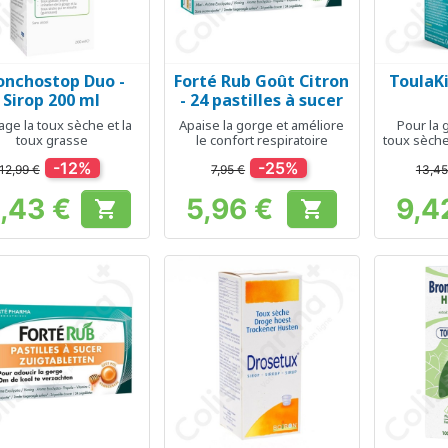
onchostop Duo -
Forté Rub Goût Citron
ToulaKi
Aperçu rapide
Aperçu rapide
Ap



Sirop 200 ml
- 24 pastilles à sucer
age la toux sèche et la
Apaise la gorge et améliore
Pour la g
toux grasse
le confort respiratoire
toux sèche
l
-12%
-25%
12,99 €
7,95 €
13,45
1,43 €
5,96 €
9,4


Prix
Prix