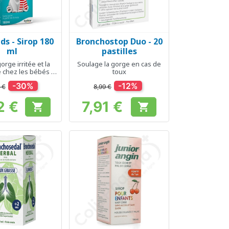
ds - Sirop 180
Bronchostop Duo - 20
erçu rapide
Aperçu rapide

ml
pastilles
orge irritée et la
Soulage la gorge en cas de
 chez les bébés et
toux
es enfants
-30%
-12%
 €
8,99 €
2 €
7,91 €


Prix
Prix