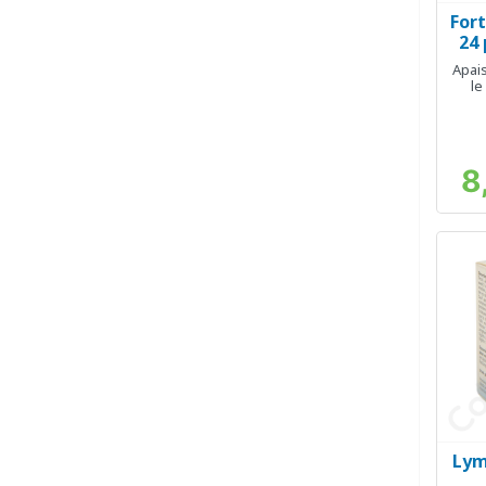
Fort
24 
Apais
le
8
Lym