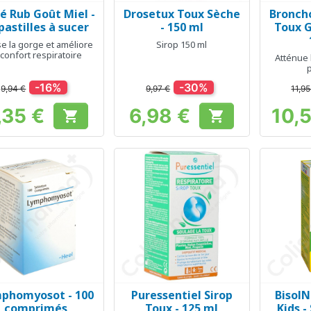
é Rub Goût Miel -
Drosetux Toux Sèche
Bronch
Aperçu rapide
Aperçu rapide
Ap



pastilles à sucer
- 150 ml
Toux G
e la gorge et améliore
Sirop 150 ml
 confort respiratoire
Atténue 
-16%
-30%
9,94 €
9,97 €
11,95
,35 €
6,98 €
10,


Prix
Prix
phomyosot - 100
Puressentiel Sirop
BisolN
Aperçu rapide
Aperçu rapide
Ap



comprimés
Toux - 125 ml
Kids -