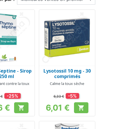
ptine - Sirop
Lysotossil 10 mg - 30
erçu rapide
Aperçu rapide

250 ml
comprimés
nt contre la toux
Calme la toux sèche
-25%
-5%
 €
6,33 €
6 €
6,01 €


Prix
Prix