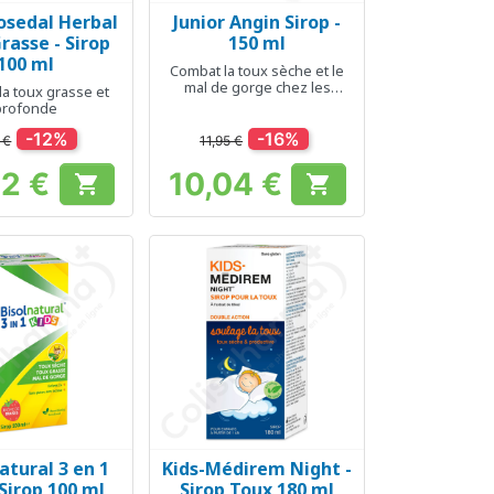
osedal Herbal
Junior Angin Sirop -
erçu rapide
Aperçu rapide

rasse - Sirop
150 ml
100 ml
Combat la toux sèche et le
mal de gorge chez les
la toux grasse et
enfants
profonde
-12%
-16%
 €
11,95 €
52 €
10,04 €


Prix
Prix
atural 3 en 1
Kids-Médirem Night -
erçu rapide
Aperçu rapide

 Sirop 100 ml
Sirop Toux 180 ml