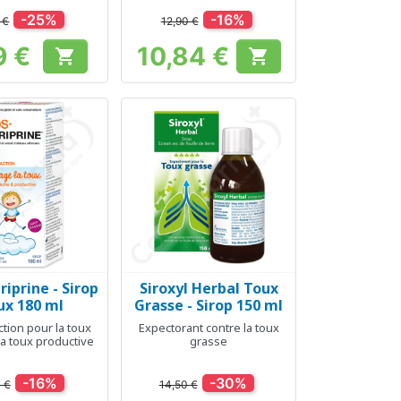
-25%
-16%
 €
12,90 €
9 €
10,84 €


Prix
Prix
iprine - Sirop
Siroxyl Herbal Toux
erçu rapide
Aperçu rapide

ux 180 ml
Grasse - Sirop 150 ml
tion pour la toux
Expectorant contre la toux
la toux productive
grasse
-16%
-30%
 €
14,50 €