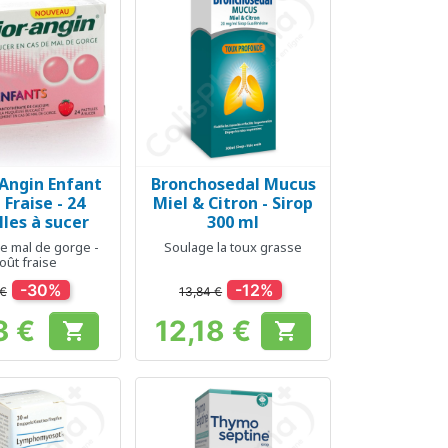
-Angin Enfant
Bronchosedal Mucus
erçu rapide
Aperçu rapide

 Fraise - 24
Miel & Citron - Sirop
lles à sucer
300 ml
e mal de gorge -
Soulage la toux grasse
oût fraise
-30%
-12%
 €
13,84 €
3 €
12,18 €


Prix
Prix