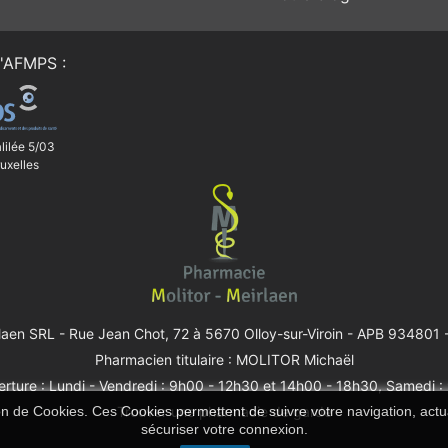
'
AFMPS
:
lilée 5/03
uxelles
rlaen SRL -
Rue Jean Chot, 72 à 5670 Olloy-sur-Viroin
- APB 934801 -
Pharmacien titulaire : MOLITOR Michaël
rture : Lundi - Vendredi : 9h00 - 12h30 et 14h00 - 18h30, Samedi 
ion de Cookies. Ces Cookies permettent de suivre votre navigation, actua
Trouver une pharmacie de garde
sécuriser votre connexion.