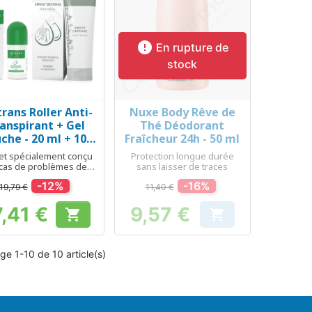

En rupture de
stock
trans Roller Anti-
Nuxe Body Rêve de
Aperçu rapide
Aperçu rapide


anspirant + Gel
Thé Déodorant
che - 20 ml + 100
Fraîcheur 24h - 50 ml
ml
et spécialement conçu
Protection longue durée
cas de problèmes de
sans laisser de traces
transpiration
-12%
-16%
19,79 €
11,40 €
7,41 €
9,57 €


Prix
Prix
ge 1-10 de 10 article(s)