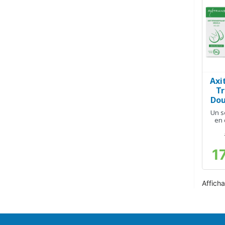
Axi
Tr
Dou
Un s
en 
1
Afficha