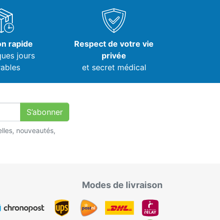
on rapide
Respect de votre vie
ques jours
privée
ables
et secret médical
S’abonner
lles, nouveautés,
Modes de livraison