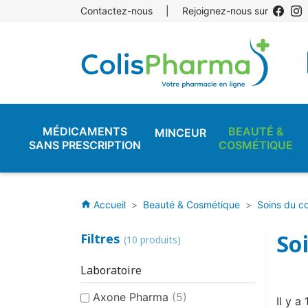
Contactez-nous
|
Rejoignez-nous sur
MÉDICAMENTS
BEAUTÉ &
MINCEUR
SANS PRESCRIPTION
COSMÉTIQUE
Accueil
Beauté & Cosmétique
Soins du c
home
So
Filtres
(10 produits)
Laboratoire
Axone Pharma
(5)
Il y a