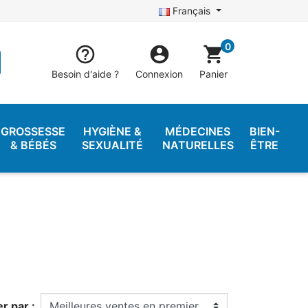
Français
0


shopping_cart
Besoin d'aide ?
Connexion
Panier
GROSSESSE
HYGIÈNE &
MÉDECINES
BIEN-
& BÉBÉS
SEXUALITÉ
NATURELLES
ÊTRE
er par :