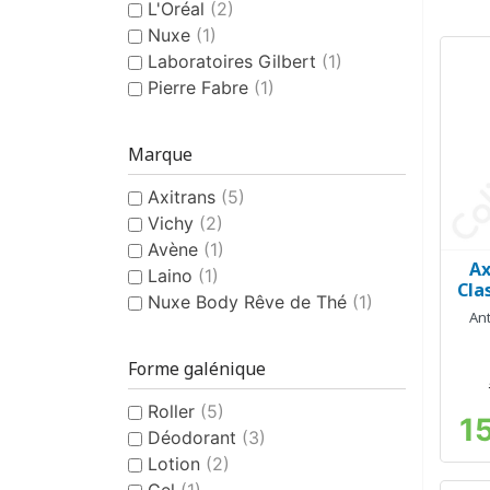
L'Oréal
(2)
Nuxe
(1)
Laboratoires Gilbert
(1)
Pierre Fabre
(1)
Marque
Axitrans
(5)
Vichy
(2)
Avène
(1)
Ax
Laino
(1)
Cla
Nuxe Body Rêve de Thé
(1)
Ant
Forme galénique
Roller
(5)
1
Déodorant
(3)
Lotion
(2)
Gel
(1)