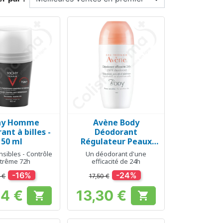
hy Homme
Avène Body
erçu rapide
Aperçu rapide

nt à billes -
Déodorant
50 ml
Régulateur Peaux
Sensibles - 50 ml
sibles - Contrôle
Un déodorant d'une
trême 72h
efficacité de 24h
-16%
-24%
 €
17,50 €
24 €
13,30 €


Prix
Prix