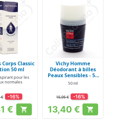
 Corps Classic
Vichy Homme
erçu rapide
Aperçu rapide

otion 50 ml
Déodorant à billes
Peaux Sensibles - 50
spirant pour les
ml
ux normales
50 ml
-16%
-16%
 €
15,95 €
31 €
13,40 €


Prix
Prix