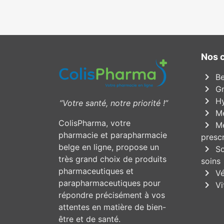
Nos 
chevron_right
Be
chevron_right
Gr
chevron_right
Hy
”Votre santé, notre priorité !”
chevron_right
Mé
ColisPharma, votre
chevron_right
Mé
pharmacie et parapharmacie
prescr
belge en ligne, propose un
chevron_right
So
très grand choix de produits
soins
pharmaceutiques et
chevron_right
Vé
parapharmaceutiques pour
chevron_right
Vi
répondre précisément à vos
attentes en matière de bien-
être et de santé.