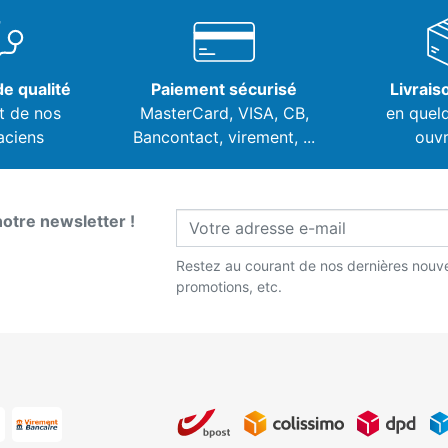
e qualité
Paiement sécurisé
Livrais
t de nos
MasterCard, VISA,
CB,
en quel
aciens
Bancontact, virement, ...
ouvr
notre newsletter !
Restez au courant de nos dernières nouve
promotions, etc.