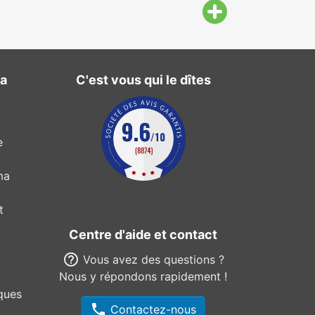
ma
C'est vous qui le dîtes
e
ma
t
Centre d'aide et contact
help_outline
Vous avez des questions ?
Nous y répondons rapidement !
ques
phone
Contactez-nous