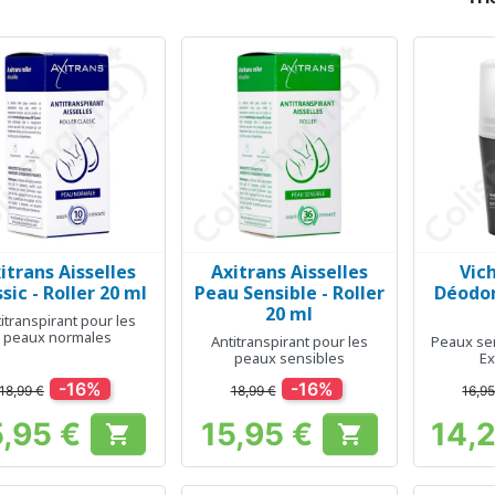
itrans Aisselles
Axitrans Aisselles
Vic
Aperçu rapide
Aperçu rapide
Ap



ssic - Roller 20 ml
Peau Sensible - Roller
Déodora
20 ml
itranspirant pour les
peaux normales
Antitranspirant pour les
Peaux sen
peaux sensibles
Ex
-16%
-16%
18,99 €
18,99 €
16,95
5,95 €
15,95 €
14,


Prix
Prix