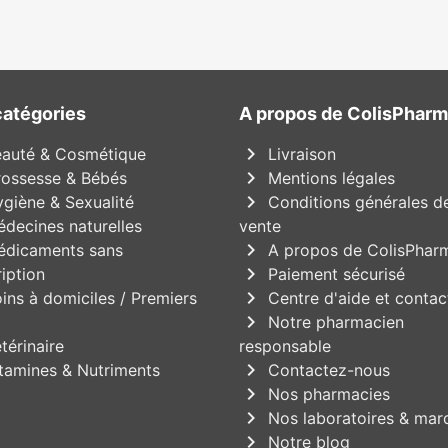
catégories
A propos de ColisPhar
chevron_right
auté & Cosmétique
Livraison
chevron_right
ossesse & Bébés
Mentions légales
chevron_right
giène & Sexualité
Conditions générales d
decines naturelles
vente
chevron_right
dicaments sans
A propos de ColisPhar
chevron_right
iption
Paiement sécurisé
chevron_right
ins à domiciles / Premiers
Centre d'aide et contac
chevron_right
Notre pharmacien
térinaire
responsable
chevron_right
tamines & Nutriments
Contactez-nous
chevron_right
Nos pharmacies
chevron_right
Nos laboratoires & mar
chevron_right
Notre blog