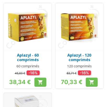
Aplazyl - 60
Aplazyl - 120
comprimés
comprimés
60 comprimés
120 comprimés
-16%
-16%
45,63 €
83,71 €
38,34 €
70,33 €


Prix
Prix