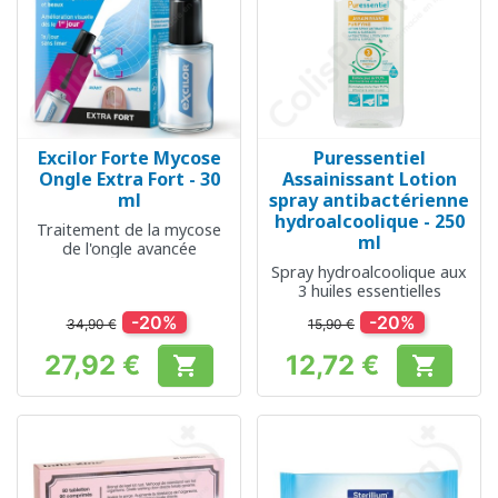
Excilor Forte Mycose
Puressentiel
Ongle Extra Fort - 30
Assainissant Lotion
ml
spray antibactérienne
hydroalcoolique - 250
Traitement de la mycose
ml
de l'ongle avancée
Spray hydroalcoolique aux
3 huiles essentielles
-20%
-20%
34,90 €
15,90 €
27,92 €
12,72 €


Prix
Prix