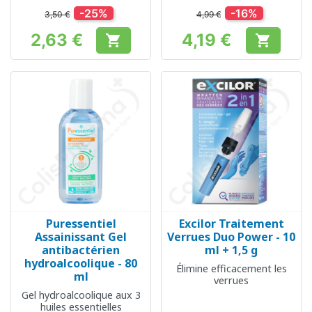
mains
-25%
-16%
3,50 €
4,99 €
2,63 €
4,19 €


Prix
Prix
Puressentiel
Excilor Traitement
Assainissant Gel
Verrues Duo Power - 10
antibactérien
ml + 1,5 g
hydroalcoolique - 80
Élimine efficacement les
ml
verrues
Gel hydroalcoolique aux 3
huiles essentielles