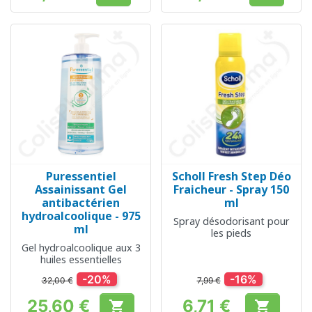
Prix
Prix
Puressentiel
Scholl Fresh Step Déo
Assainissant Gel
Fraicheur - Spray 150
antibactérien
ml
hydroalcoolique - 975
Spray désodorisant pour
ml
les pieds
Gel hydroalcoolique aux 3
huiles essentielles
-20%
-16%
32,00 €
7,99 €
25,60 €
6,71 €

