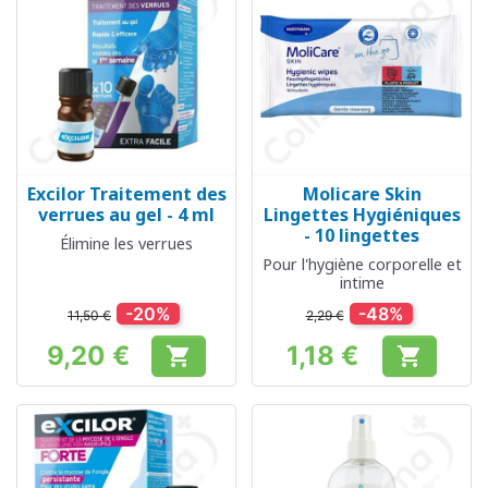
Excilor Traitement des
Molicare Skin
verrues au gel - 4 ml
Lingettes Hygiéniques
- 10 lingettes
Élimine les verrues
Pour l'hygiène corporelle et
intime
-20%
-48%
11,50 €
2,29 €
9,20 €
1,18 €


Prix
Prix