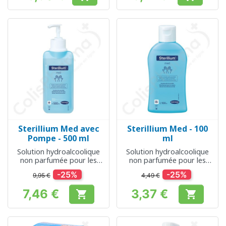
Prix
Prix
Sterillium Med avec
Sterillium Med - 100
Pompe - 500 ml
ml
Solution hydroalcoolique
Solution hydroalcoolique
non parfumée pour les
non parfumée pour les
mains sensibles
mains sensibles
-25%
-25%
9,95 €
4,49 €
7,46 €
3,37 €


Prix
Prix