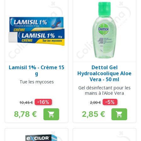
Lamisil 1% - Crème 15
Dettol Gel
g
Hydroalcoolique Aloe
Vera - 50 ml
Tue les mycoses
Gel désinfectant pour les
mains à l'Aloë Vera
-16%
-5%
10,45 €
2,99 €
8,78 €
2,85 €


Prix
Prix