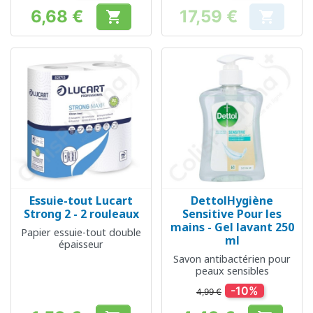
6,68 €
17,59 €


Prix
Prix
Essuie-tout Lucart
DettolHygiène
Strong 2 - 2 rouleaux
Sensitive Pour les
mains - Gel lavant 250
Papier essuie-tout double
ml
épaisseur
Savon antibactérien pour
peaux sensibles
-10%
4,99 €