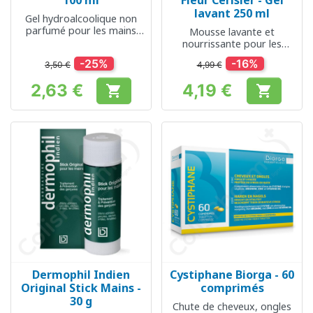
100 ml
Fleur Cerisier - Gel
lavant 250 ml
Gel hydroalcoolique non
parfumé pour les mains
Mousse lavante et
sensibles
nourrissante pour les
mains
-25%
-16%
3,50 €
4,99 €
2,63 €
4,19 €


Prix
Prix
Dermophil Indien
Cystiphane Biorga - 60
Original Stick Mains -
comprimés
30 g
Chute de cheveux, ongles