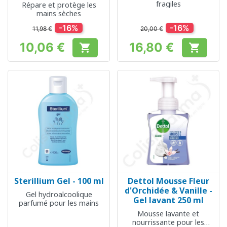
fragiles
Répare et protège les
mains sèches
-16%
-16%
11,98 €
20,00 €
10,06 €
16,80 €


Prix
Prix
Sterillium Gel - 100 ml
Dettol Mousse Fleur
d'Orchidée & Vanille -
Gel hydroalcoolique
Gel lavant 250 ml
parfumé pour les mains
Mousse lavante et
nourrissante pour les