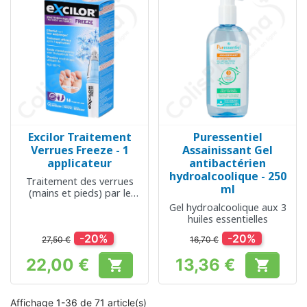
Excilor Traitement
Puressentiel
Verrues Freeze - 1
Assainissant Gel
applicateur
antibactérien
hydroalcoolique - 250
Traitement des verrues
ml
(mains et pieds) par le
froid
Gel hydroalcoolique aux 3
huiles essentielles
-20%
-20%
27,50 €
16,70 €
22,00 €
13,36 €


Prix
Prix
Affichage 1-36 de 71 article(s)