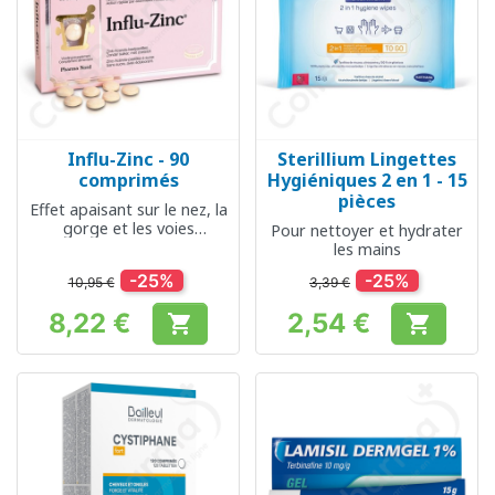
Influ-Zinc - 90
Sterillium Lingettes
comprimés
Hygiéniques 2 en 1 - 15
pièces
Effet apaisant sur le nez, la
gorge et les voies
Pour nettoyer et hydrater
respiratoires
les mains
-25%
-25%
10,95 €
3,39 €
8,22 €
2,54 €


Prix
Prix