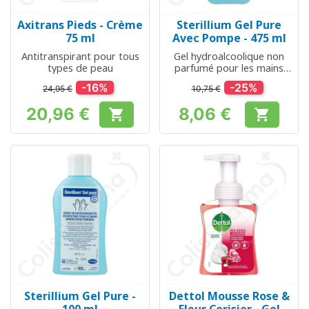
Axitrans Pieds - Crème
Sterillium Gel Pure
75 ml
Avec Pompe - 475 ml
Antitranspirant pour tous
Gel hydroalcoolique non
types de peau
parfumé pour les mains
sensibles
-16%
-25%
24,95 €
10,75 €
20,96 €
8,06 €


Prix
Prix
Sterillium Gel Pure -
Dettol Mousse Rose &