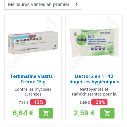
Terbinafine Viatris -
Dettol 2 en 1 - 12
Crème 15 g
lingettes hygiéniques
Contre les mycoses
Nettoyantes et
cutanées
rafraîchissantes pour la
peau
-12%
-28%
7,55 €
3,59 €
6,64 €
2,59 €


Prix
Prix