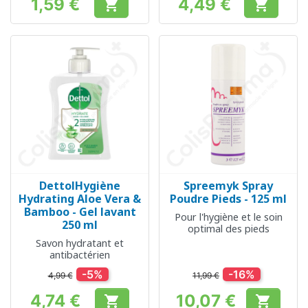
1,59 €
4,49 €


Prix
Prix
DettolHygiène
Spreemyk Spray
Hydrating Aloe Vera &
Poudre Pieds - 125 ml
Bamboo - Gel lavant
Pour l'hygiène et le soin
250 ml
optimal des pieds
Savon hydratant et
antibactérien
-5%
-16%
4,99 €
11,99 €
4,74 €
10,07 €

