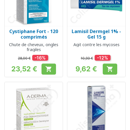
Cystiphane Fort - 120
Lamisil Dermgel 1% -
comprimés
Gel 15 g
Chute de cheveux, ongles
Agit contre les mycoses
fragiles
-16%
-12%
28,00 €
10,93 €
23,52 €
9,62 €


Prix
Prix