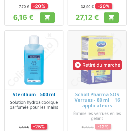
-20%
-20%
7,70 €
33,90 €
6,16 €
27,12 €


Prix
Prix

Retiré du marché
Sterillium - 500 ml
Scholl Pharma SOS
Verrues - 80 ml + 16
Solution hydroalcoolique
applicateurs
parfumée pour les mains
Élimine les verrues en les
gelant
-25%
-12%
8,91 €
19,99 €