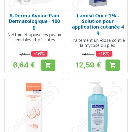
A-Derma Avoine Pain
Lamisil Once 1% -
Dermatologique - 100
Solution pour
g
application cutanée 4
g
Nettoie et apaise les peaux
sensibles et délicates
Traitement uni-dose contre
la mycose du pied
-16%
-16%
7,90 €
14,99 €
6,64 €
12,59 €


Prix
Prix