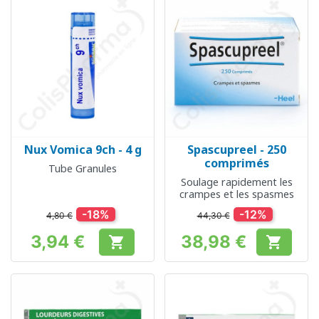
Nux Vomica 9ch - 4 g
Spascupreel - 250
comprimés
Tube Granules
Soulage rapidement les
crampes et les spasmes
-18%
-12%
4,80 €
44,30 €
3,94 €
38,98 €


Prix
Prix