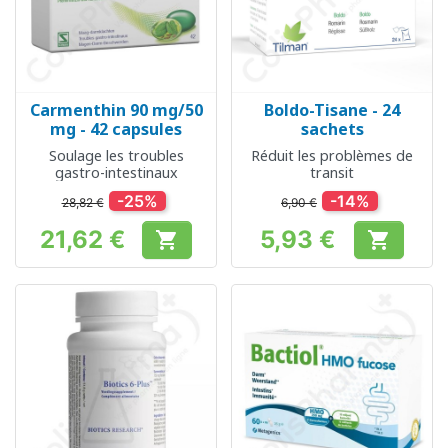
Carmenthin 90 mg/50
Boldo-Tisane - 24
mg - 42 capsules
sachets
Soulage les troubles
Réduit les problèmes de
gastro-intestinaux
transit
-25%
-14%
28,82 €
6,90 €
21,62 €
5,93 €


Prix
Prix