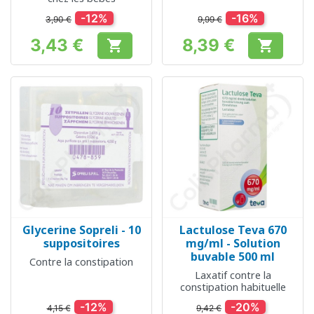
-12%
-16%
3,90 €
9,99 €
3,43 €
8,39 €


Prix
Prix
Glycerine Sopreli - 10
Lactulose Teva 670
suppositoires
mg/ml - Solution
buvable 500 ml
Contre la constipation
Laxatif contre la
constipation habituelle
-12%
-20%
4,15 €
9,42 €