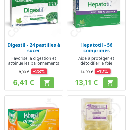
Digestil - 24 pastilles à
Hepatotil - 56
sucer
comprimés
Favorise la digestion et
Aide à protéger et
atténue les ballonnements
détoxifier le foie
-28%
-12%
8,90 €
14,90 €
6,41 €
13,11 €


Prix
Prix