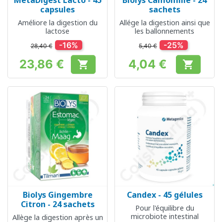
MetaDigest Lacto - 45
Biolys Camomille - 24
capsules
sachets
Améliore la digestion du
Allége la digestion ainsi que
lactose
les ballonnements
-16%
-25%
28,40 €
5,40 €
23,86 €
4,04 €


Prix
Prix
Biolys Gingembre
Candex - 45 gélules
Citron - 24 sachets
Pour l'équilibre du
microbiote intestinal
Allège la digestion après un