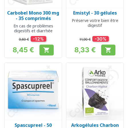
Carbobel Mono 300 mg
Emistyl - 30 gélules
- 35 comprimés
Préserve votre bien être
digestif
En cas de problèmes
digestifs et diarrhée
-12%
-30%
9,60 €
11,90 €
8,45 €
8,33 €


Prix
Prix
Spascupreel - 50
Arkogélules Charbon