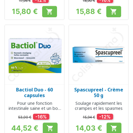
-12%
-16%
17,95 €
18,90 €
ballonnements, diarrhée
15,80 €
15,88 €


Prix
Prix
Bactiol Duo - 60
Spascupreel - Crème
capsules
50 g
Pour une fonction
Soulage rapidement les
intestinale saine et un bon
crampes et les spasmes
système immunitaire
-16%
-12%
53,00 €
15,94 €
44,52 €
14,03 €


Prix
Prix