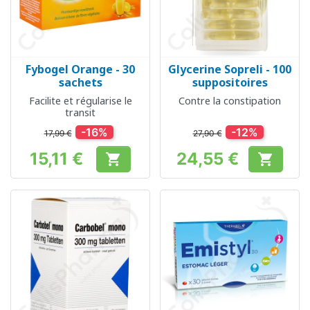
Fybogel Orange - 30
Glycerine Sopreli - 100
sachets
suppositoires
Facilite et régularise le
Contre la constipation
transit
-16%
-12%
17,99 €
27,90 €
15,11 €
24,55 €


Prix
Prix