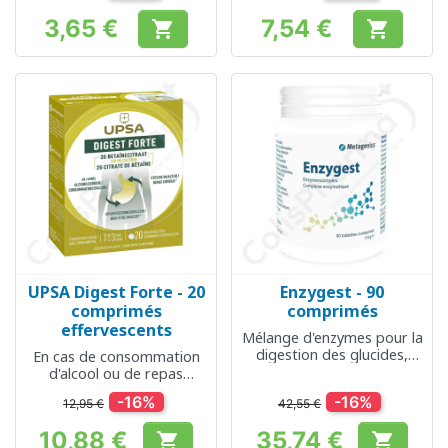
3,65 €
7,54 €


Prix
Prix
UPSA Digest Forte - 20
Enzygest - 90
comprimés
comprimés
effervescents
Mélange d'enzymes pour la
digestion des glucides,
En cas de consommation
protéines et lipides
d'alcool ou de repas
copieux
-16%
-16%
12,95 €
42,55 €
10,88 €
35,74 €

