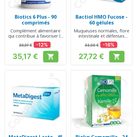
Biotics 6 Plus - 90
Bactiol HMO Fucose -
comprimés
60 gélules
Complément alimentaire
Muqueuses normales, flore
qui contribue à favoriser la
intestinale et défenses
digestion
naturelles
-12%
-16%
39,97 €
33,00 €
35,17 €
27,72 €


Prix
Prix