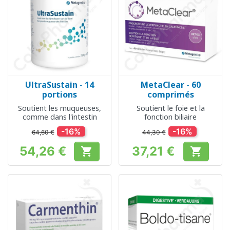
UltraSustain - 14
MetaClear - 60
portions
comprimés
Soutient les muqueuses,
Soutient le foie et la
comme dans l'intestin
fonction biliaire
-16%
-16%
64,60 €
44,30 €
54,26 €
37,21 €


Prix
Prix