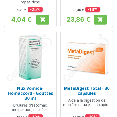
repas riche
-25%
-16%
5,40 €
28,40 €
4,04 €
23,86 €


Prix
Prix
Nux Vomica-
MetaDigest Total - 30
Homaccord - Gouttes
capsules
30 ml
Aide à la digestion de
manière naturelle et rapide
Brûlures d'estomac,
indigestion, nausées,
constipation,