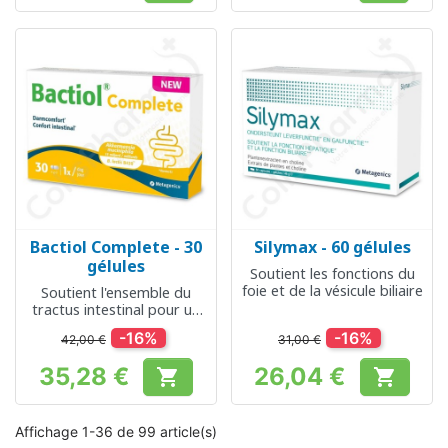
Bactiol Complete - 30
Silymax - 60 gélules
gélules
Soutient les fonctions du
foie et de la vésicule biliaire
Soutient l'ensemble du
tractus intestinal pour un
confort intestinal optimal
-16%
-16%
42,00 €
31,00 €
35,28 €
26,04 €


Prix
Prix
Affichage 1-36 de 99 article(s)