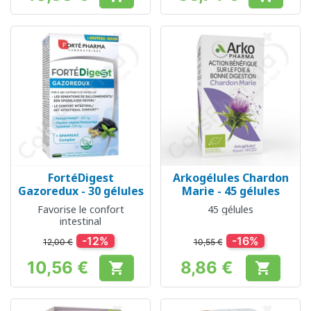
Prix
Prix
FortéDigest
Arkogélules Chardon
Gazoredux - 30 gélules
Marie - 45 gélules
Favorise le confort
45 gélules
intestinal
-12%
-16%
12,00 €
10,55 €
10,56 €
8,86 €


Prix
Prix