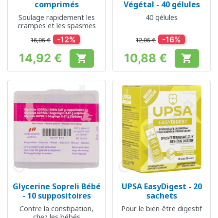
comprimés
Végétal - 40 gélules
Soulage rapidement les
40 gélules
crampes et les spasmes
-12%
-16%
16,95 €
12,95 €
14,92 €
10,88 €


Prix
Prix
Glycerine Sopreli Bébé
UPSA EasyDigest - 20
- 10 suppositoires
sachets
Contre la constipation,
Pour le bien-être digestif
chez les bébés