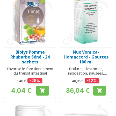
Biolys Pomme
Nux Vomica-
Rhubarbe Séné - 24
Homaccord - Gouttes
sachets
100 ml
Favorise le fonctionnement
Brûlures d'estomac,
du transit intestinal
indigestion, nausées,
constipation,
-25%
-12%
5,40 €
40,95 €
ballonnements, diarrhée
4,04 €
36,04 €


Prix
Prix