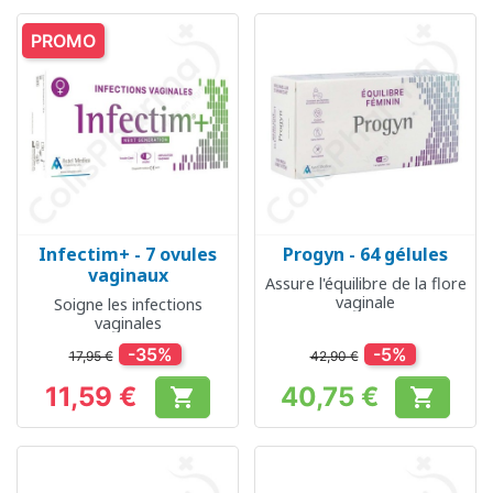
PROMO
Infectim+ - 7 ovules
Progyn - 64 gélules
vaginaux
Assure l'équilibre de la flore
vaginale
Soigne les infections
vaginales
-35%
-5%
17,95 €
42,90 €
11,59 €
40,75 €


Prix
Prix