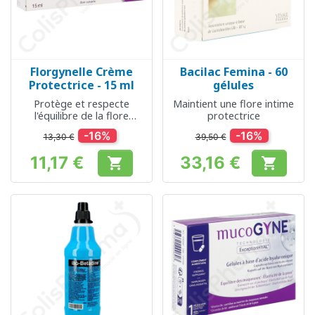
Florgynelle Crème
Bacilac Femina - 60
Protectrice - 15 ml
gélules
Protège et respecte
Maintient une flore intime
l'équilibre de la flore
protectrice
vaginale
-16%
-16%
13,30 €
39,50 €
11,17 €
33,16 €


Prix
Prix