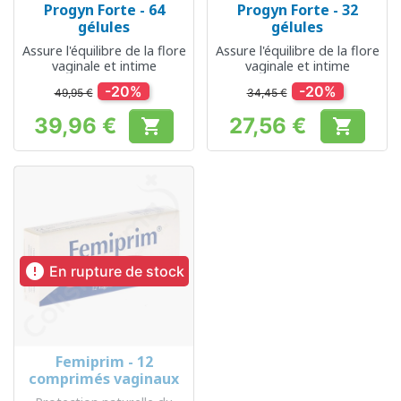
Progyn Forte - 64
Progyn Forte - 32
gélules
gélules
Assure l'équilibre de la flore
Assure l'équilibre de la flore
vaginale et intime
vaginale et intime
-20%
-20%
49,95 €
34,45 €
39,96 €
27,56 €


Prix
Prix

En rupture de stock
Femiprim - 12
comprimés vaginaux