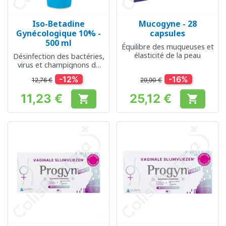
Iso-Betadine
Mucogyne - 28
Gynécologique 10% -
capsules
500 ml
Équilibre des muqueuses et
élasticité de la peau
Désinfection des bactéries,
virus et champignons du
vagin
-12%
-16%
12,76 €
29,90 €
11,23 €
25,12 €


Prix
Prix