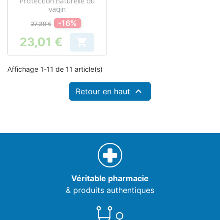
Protection naturelle du
vagin
-16%
27,39 €
23,01 €

Prix
Affichage 1-11 de 11 article(s)

Retour en haut
Véritable pharmacie
& produits authentiques