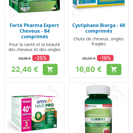
Forté Pharma Expert
Cystiphane Biorga - 60
Cheveux - 84
comprimés
comprimés
Chute de cheveux, ongles
fragiles
Pour la santé et la beauté
des cheveux et des ongles
-25%
-16%
29,95 €
20,00 €
22,46 €
16,80 €


Prix
Prix