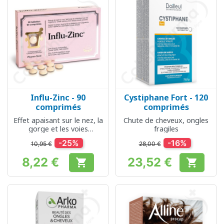
Influ-Zinc - 90
Cystiphane Fort - 120
comprimés
comprimés
Effet apaisant sur le nez, la
Chute de cheveux, ongles
gorge et les voies
fragiles
respiratoires
-25%
-16%
10,95 €
28,00 €
8,22 €
23,52 €


Prix
Prix