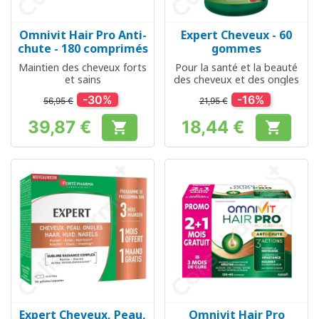
Omnivit Hair Pro Anti-
Expert Cheveux - 60
chute - 180 comprimés
gommes
Maintien des cheveux forts
Pour la santé et la beauté
et sains
des cheveux et des ongles
-30%
-16%
56,95 €
21,95 €
39,87 €
18,44 €


Prix
Prix
Expert Cheveux, Peau,
Omnivit Hair Pro