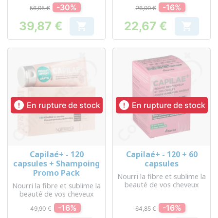
-30%
-16%
56,95 €
26,99 €
39,87 €
22,67 €


Prix
Prix


En rupture de stock
En rupture de stock
Capilaé+ - 120
Capilaé+ - 120 + 60
capsules + Shampoing
capsules
Promo Pack
Nourri la fibre et sublime la
beauté de vos cheveux
Nourri la fibre et sublime la
beauté de vos cheveux
-16%
-16%
49,90 €
64,85 €