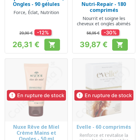
Ongles - 90 gélules
Nutri-Repair - 180
comprimés
Force, Éclat, Nutrition
Nourrit et soigne les
cheveux et ongles abimés
-12%
-30%
29,90 €
56,95 €
26,31 €
39,87 €


Prix
Prix


En rupture de stock
En rupture de stock
Nuxe Rêve de Miel
Evelle - 60 comprimés
Crème Mains et
Renforce et revitalise la
Ongles - 50 ml