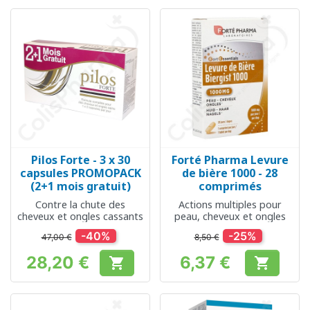
Pilos Forte - 3 x 30
Forté Pharma Levure
capsules PROMOPACK
de bière 1000 - 28
(2+1 mois gratuit)
comprimés
Contre la chute des
Actions multiples pour
cheveux et ongles cassants
peau, cheveux et ongles
-40%
-25%
47,00 €
8,50 €
28,20 €
6,37 €


Prix
Prix