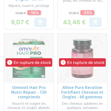
peau, les cheveux et les
ongles
Répare, nourrit, protège
-16%
-25%
10,80 €
57,95 €
9,07 €
43,46 €


Prix
Prix


En rupture de stock
En rupture de stock
Omnivit Hair Pro
Alline Pure Keratine
Nutri-Repair - 120
Fortifiant Cheveux et
comprimés
Ongles - 60 gommes
Nourrit et soigne les
Des cheveux sublimes en
cheveux et ongles abimés
quelques semaines