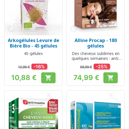
Arkogélules Levure de
Alline Procap - 180
Bière Bio - 45 gélules
gélules
45 gélules
Des cheveux sublimes en
quelques semaines : anti-
chute, brillance et
-16%
-25%
12,95 €
99,99 €
résistance
10,88 €
74,99 €


Prix
Prix