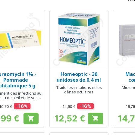
ureomycin 1% -
Homeoptic - 30
Mac
Aperçu rapide
Aperçu rapide
Ap



Pommade
unidoses de 0,4 ml
co
phtalmique 5 g
Traite les irritations et les
Micronu
gênes oculaires
ement des infections au
eau de l'œil et de ses
muqueuses
-16%
-16%
10,70 €
14,90 €
16,79
,99 €
12,52 €
14,


Prix
Prix