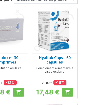
ulox+ - 30
Hyabak Caps - 60
erçu rapide
Aperçu rapide

mprimés
capsules
trition oculaire
Complément alimentaire à
visée oculaire
-12%
-16%
 €
20,80 €
78 €
17,48 €


Prix
Prix