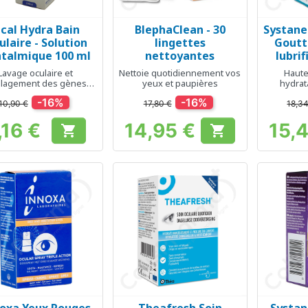
cal Hydra Bain
BlephaClean - 30
Systane
Aperçu rapide
Aperçu rapide
Ap



ulaire - Solution
lingettes
Goutt
talmique 100 ml
nettoyantes
lubrif
Lavage oculaire et
Nettoie quotidiennement vos
Haute
lagement des gènes
yeux et paupières
hydrat
oculaires
penda
-16%
-16%
10,90 €
17,80 €
18,3
,16 €
14,95 €
15,


Prix
Prix