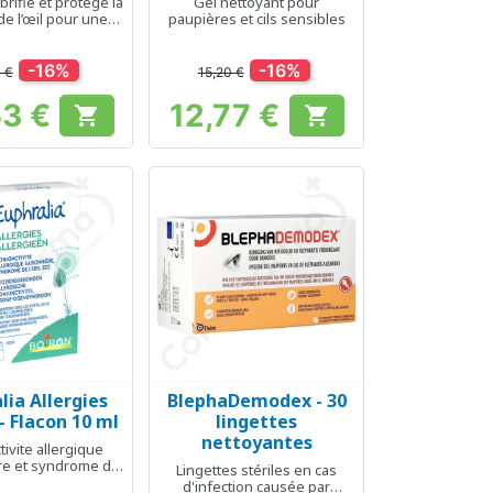
brifie et protège la
Gel nettoyant pour
de l’œil pour une
paupières et cils sensibles
rée et un confort
optimal
-16%
-16%
 €
15,20 €
53 €
12,77 €


Prix
Prix
lia Allergies
BlephaDemodex - 30
erçu rapide
Aperçu rapide

 - Flacon 10 ml
lingettes
nettoyantes
ivite allergique
re et syndrome de
Lingettes stériles en cas
l'oeil sec
d'infection causée par