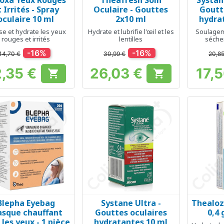
oxa Yeux Rouges
Theafresh Soin
Systan
Aperçu rapide
Aperçu rapide
Ap



t Irrités - Spray
Oculaire - Gouttes
Goutt
oculaire 10 ml
2x10 ml
hydra
se et hydrate les yeux
Hydrate et lubrifie l'œil et les
Soulagem
rouges et irrités
lentilles
séche
-16%
-16%
14,70 €
30,99 €
20,8
2,35 €
26,03 €
17,


Prix
Prix
Blepha Eyebag
Systane Ultra -
Thealoz 
Aperçu rapide
Aperçu rapide
Ap



sque chauffant
Gouttes oculaires
0,4 
 les yeux - 1 pièce
hydratantes 10 ml