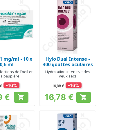
1 mg/ml - 10 x
Hylo Dual Intense -
erçu rapide
Aperçu rapide

0,6 ml
300 gouttes oculaires
fections de l'oeil et
Hydratation intensive des
la paupière
yeux secs
-16%
-16%
 €
19,98 €
9 €
16,78 €


Prix
Prix