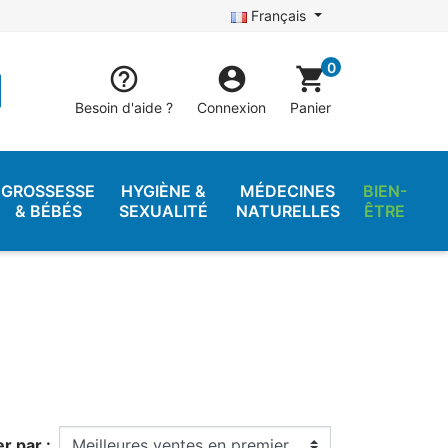
Français
0


shopping_cart
Besoin d'aide ?
Connexion
Panier
GROSSESSE
HYGIÈNE &
MÉDECINES
BIEN-
& BÉBÉS
SEXUALITÉ
NATURELLES
ÊTRE
er par :