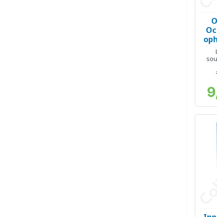
O
Oc
oph
sou
9