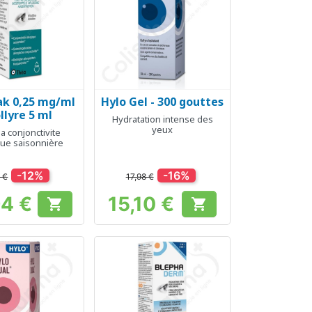
ak 0,25 mg/ml
Hylo Gel - 300 gouttes
erçu rapide
Aperçu rapide

ollyre 5 ml
Hydratation intense des
yeux
la conjonctivite
que saisonnière
-12%
-16%
 €
17,98 €
94 €
15,10 €


Prix
Prix