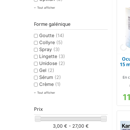
Tout afficher
Forme galénique
Goutte
(14)
Collyre
(5)
Spray
(3)
Lingette
(3)
Ocu
Unidose
(2)
15 m
Gel
(2)
Sérum
(2)
En c
Crème
(1)
Tout afficher
1
Prix
3,00 € - 27,00 €