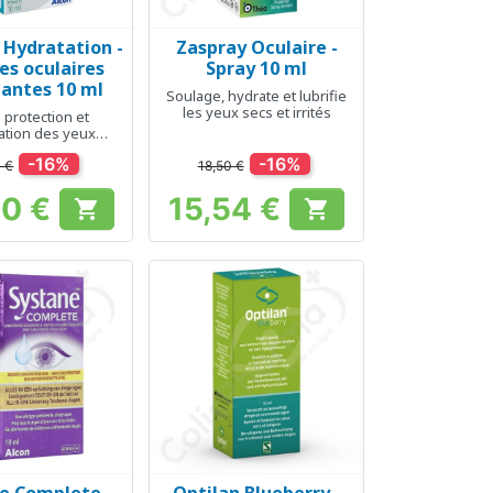
 Hydratation -
Zaspray Oculaire -
erçu rapide
Aperçu rapide

es oculaires
Spray 10 ml
iantes 10 ml
Soulage, hydrate et lubrifie
les yeux secs et irrités
 protection et
ation des yeux
nt la journée
-16%
-16%
4 €
18,50 €
40 €
15,54 €


Prix
Prix