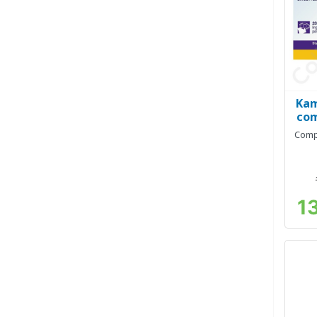
Kam
com
Comp
1