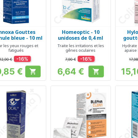
nnoxa Gouttes
Homeoptic - 10
Hylo
Aperçu rapide
Aperçu rapide
Ap



ule bleue - 10 ml
unidoses de 0,4 ml
goutt
r les yeux rouges et
Traite les irritations et les
Hydrate 
fatigués
gênes oculaires
apaise 
-16%
-16%
12,90 €
7,90 €
17,98
0,85 €
6,64 €
15,1


Prix
Prix