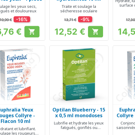
Hydrate, lu
surface 
ulage les yeux secs,
Traite et soulage la
longue du
tigués et douloureux
sécheresse oculaire
-16%
-9%
19,99 €
13,71 €
17,30
6,76 €
12,52 €
14,


Prix
Prix
Euphralia Yeux
Optilan Blueberry - 15
Euphra
Aperçu rapide
Aperçu rapide
Ap



ouges Collyre -
x 0,5 ml monodoses
Collyre
Flacon 10 ml
Lubrifie et hydrate les yeux
Conjonct
fatigués, gonflés ou
saisonniè
dratant et lubrifiant.
surmenés
ulage les rougeurs