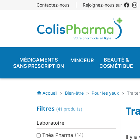
Contactez-nous
|
Rejoignez-nous sur
MÉDICAMENTS
BEAUTÉ &
MINCEUR
SANS PRESCRIPTION
COSMÉTIQUE
Accueil
Bien-être
Pour les yeux
Traite
home
Tr
Filtres
(41 produits)
Laboratoire
Théa Pharma
(14)
Il y a