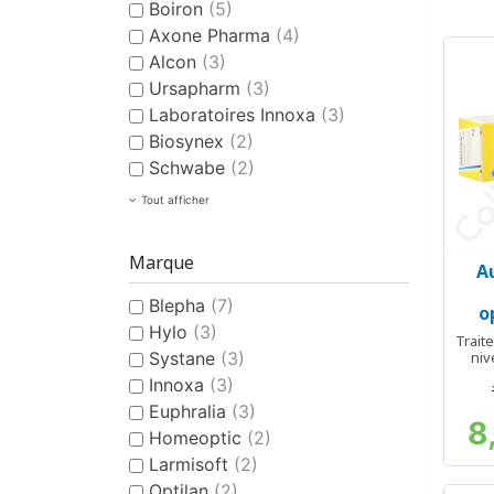
Boiron
(5)
Axone Pharma
(4)
Alcon
(3)
Ursapharm
(3)
Laboratoires Innoxa
(3)
Biosynex
(2)
Schwabe
(2)
Tout afficher
Marque
A
Blepha
(7)
o
Hylo
(3)
Trait
niv
Systane
(3)
Innoxa
(3)
Euphralia
(3)
8
Homeoptic
(2)
Larmisoft
(2)
Optilan
(2)