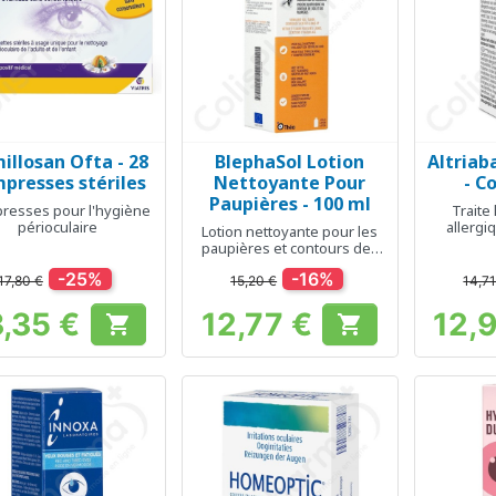
illosan Ofta - 28
BlephaSol Lotion
Altriab
Aperçu rapide
Aperçu rapide
Ap



presses stériles
Nettoyante Pour
- C
Paupières - 100 ml
resses pour l'hygiène
Traite 
périoculaire
allergi
Lotion nettoyante pour les
paupières et contours des
yeux
-25%
-16%
17,80 €
15,20 €
14,71
3,35 €
12,77 €
12,


Prix
Prix