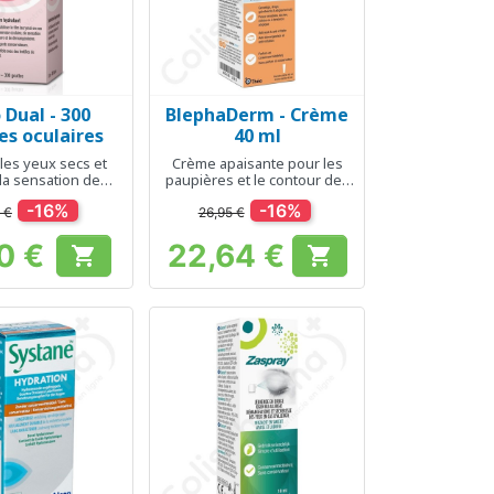
 Dual - 300
BlephaDerm - Crème
erçu rapide
Aperçu rapide

es oculaires
40 ml
les yeux secs et
Crème apaisante pour les
la sensation de
paupières et le contour des
brûlure
yeux
-16%
-16%
 €
26,95 €
0 €
22,64 €


Prix
Prix