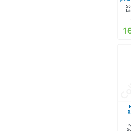
So
fa
1
R
Hy
So