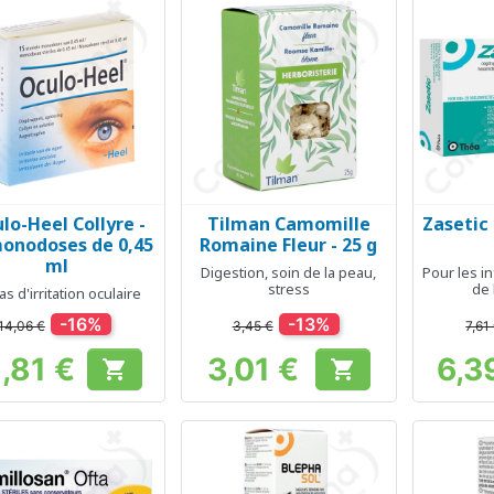
lo-Heel Collyre -
Tilman Camomille
Zasetic 
Aperçu rapide
Aperçu rapide
Ap



onodoses de 0,45
Romaine Fleur - 25 g
ml
Digestion, soin de la peau,
Pour les in
stress
de 
as d'irritation oculaire
-16%
-13%
14,06 €
3,45 €
7,61
1,81 €
3,01 €
6,3


Prix
Prix