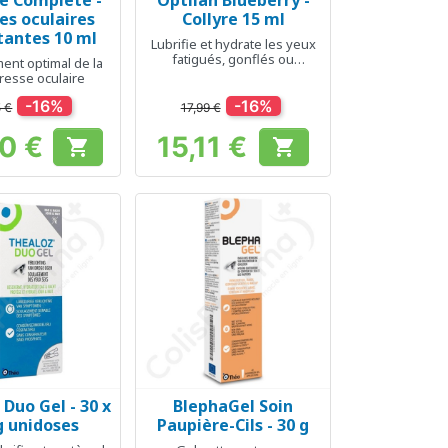
e Complete -
Optilan Blueberry -
erçu rapide
Aperçu rapide

es oculaires
Collyre 15 ml
tantes 10 ml
Lubrifie et hydrate les yeux
fatigués, gonflés ou
ent optimal de la
surmenés
resse oculaire
-16%
-16%
5 €
17,99 €
50 €
15,11 €


Prix
Prix
Duo Gel - 30 x
BlephaGel Soin
erçu rapide
Aperçu rapide

g unidoses
Paupière-Cils - 30 g