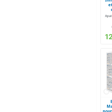
Inn
e
Apai
1
Ma
pour