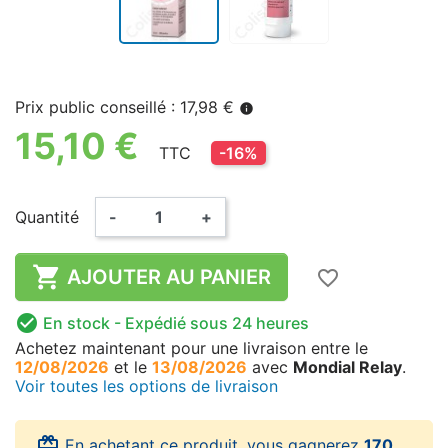
Prix public conseillé : 17,98 €
info
15,10 €
TTC
-16%
Quantité
-
+

AJOUTER AU PANIER
favorite_border

En stock
- Expédié sous 24 heures
Achetez maintenant
pour une livraison
entre le
12/08/2026
et le
13/08/2026
avec
Mondial Relay
.
Voir toutes les options de livraison
card_giftcard
En achetant ce produit, vous gagnerez
170