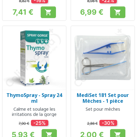
-16%
-22%
8,82 €
8,98 €
7,41 €
6,99 €


Prix
Prix
ThymoSpray - Spray 24
MediSet 181 Set pour
ml
Mèches - 1 pièce
Calme et soulage les
Set pour mèches
irritations de la gorge
-25%
-30%
7,90 €
2,86 €
5,93 €
2,00 €

