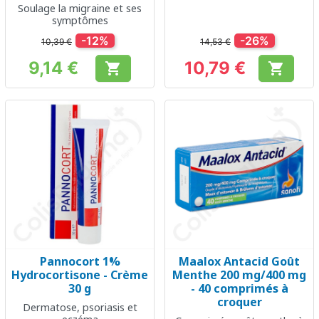
articulaires
Soulage la migraine et ses
symptômes
-12%
-26%
10,39 €
14,53 €
9,14 €
10,79 €


Prix
Prix
Pannocort 1%
Maalox Antacid Goût
Hydrocortisone - Crème
Menthe 200 mg/400 mg
30 g
- 40 comprimés à
croquer
Dermatose, psoriasis et