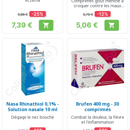
eczéma
Comprimés goût menthe à
croquer contre les maux
d'estomac & brûlures
-25%
-12%
9,86 €
5,75 €
d'estomac
7,39 €
5,06 €


Prix
Prix
Nasa Rhinathiol 0,1% -
Brufen 400 mg - 30
Solution nasale 10 ml
comprimés
Dégage le nez bouché
Combat la douleur, la fièvre
et l'inflammation