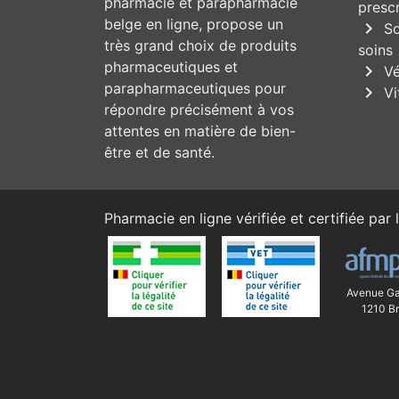
pharmacie et parapharmacie
prescr
belge en ligne, propose un
chevron_right
So
très grand choix de produits
soins
pharmaceutiques et
chevron_right
Vé
parapharmaceutiques pour
chevron_right
Vi
répondre précisément à vos
attentes en matière de bien-
être et de santé.
Pharmacie en ligne vérifiée et certifiée par l
Avenue Ga
1210 Br