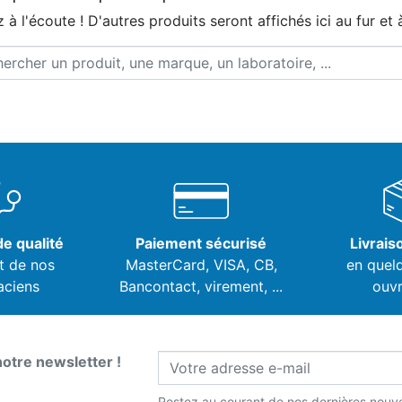
 à l'écoute ! D'autres produits seront affichés ici au fur et 
e qualité
Paiement sécurisé
Livrais
t de nos
MasterCard, VISA,
CB,
en quel
aciens
Bancontact, virement, ...
ouvr
notre newsletter !
Restez au courant de nos dernières nouve