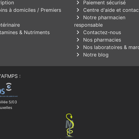
chevron_right
iption
Paiement sécurisé
chevron_right
ins à domiciles / Premiers
Centre d'aide et contac
chevron_right
Notre pharmacien
térinaire
responsable
chevron_right
tamines & Nutriments
Contactez-nous
chevron_right
Nos pharmacies
chevron_right
Nos laboratoires & mar
chevron_right
Notre blog
'
AFMPS
:
lilée 5/03
uxelles