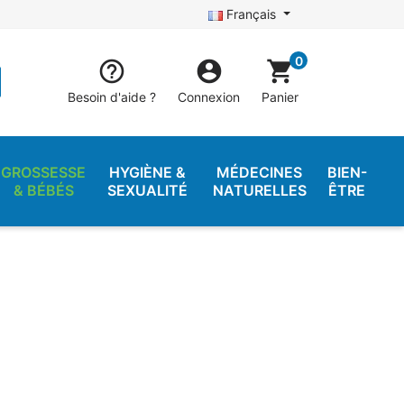
Français
0


shopping_cart
Besoin d'aide ?
Connexion
Panier
GROSSESSE
HYGIÈNE &
MÉDECINES
BIEN-
& BÉBÉS
SEXUALITÉ
NATURELLES
ÊTRE