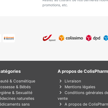
promotions, etc.
catégories
A propos de ColisPhar
chevron_right
auté & Cosmétique
Livraison
chevron_right
ossesse & Bébés
Mentions légales
chevron_right
giène & Sexualité
Conditions générales d
decines naturelles
vente
chevron_right
dicaments sans
A propos de ColisPhar