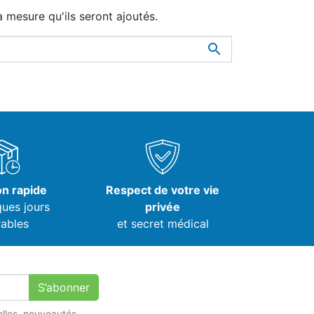
à mesure qu'ils seront ajoutés.

on rapide
Respect de votre vie
ques jours
privée
ables
et secret médical
S’abonner
lles, nouveautés,