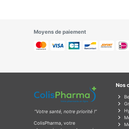
Moyens de paiement
Nos 
chevron_right
Be
chevron_right
Gr
chevron_right
Hy
”Votre santé, notre priorité !”
chevron_right
Mé
ColisPharma, votre
chevron_right
Mé