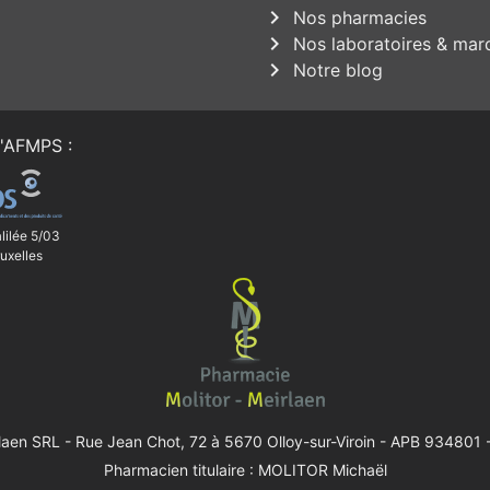
chevron_right
Nos pharmacies
chevron_right
Nos laboratoires & mar
chevron_right
Notre blog
'
AFMPS
:
lilée 5/03
uxelles
rlaen SRL -
Rue Jean Chot, 72 à 5670 Olloy-sur-Viroin
- APB 934801 -
Pharmacien titulaire : MOLITOR Michaël