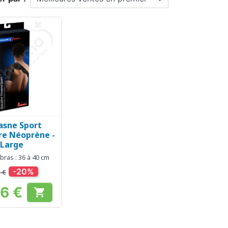
asne Sport
erçu rapide
re Néoprène -
Large
bras : 36 à 40 cm
-20%
 €
36 €

Prix