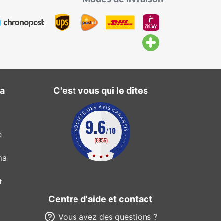
ma
C'est vous qui le dîtes
e
ma
t
Centre d'aide et contact
help_outline
Vous avez des questions ?