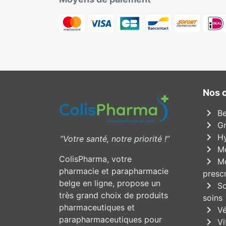
Nos 
chevron_right
Be
chevron_right
Gr
chevron_right
Hy
”Votre santé, notre priorité !”
chevron_right
Mé
ColisPharma, votre
chevron_right
Mé
pharmacie et parapharmacie
prescr
belge en ligne, propose un
chevron_right
So
très grand choix de produits
soins
pharmaceutiques et
chevron_right
Vé
parapharmaceutiques pour
chevron_right
Vi