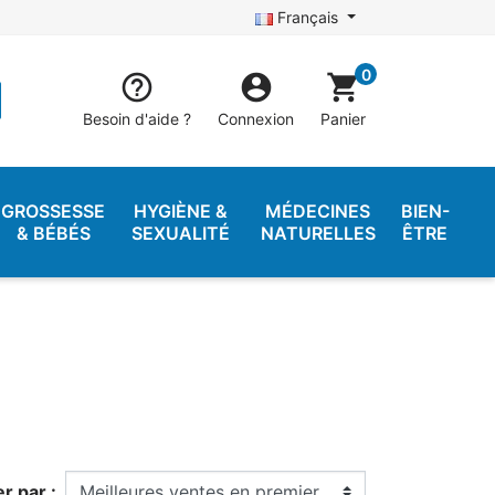
Français
0


shopping_cart
Besoin d'aide ?
Connexion
Panier
GROSSESSE
HYGIÈNE &
MÉDECINES
BIEN-
& BÉBÉS
SEXUALITÉ
NATURELLES
ÊTRE
er par :