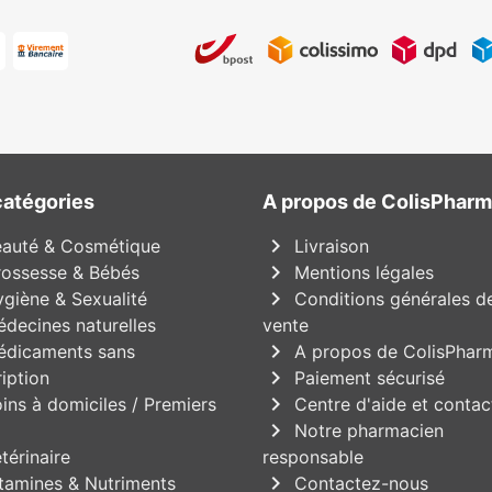
catégories
A propos de ColisPhar
chevron_right
auté & Cosmétique
Livraison
chevron_right
ossesse & Bébés
Mentions légales
chevron_right
giène & Sexualité
Conditions générales d
decines naturelles
vente
chevron_right
dicaments sans
A propos de ColisPhar
chevron_right
iption
Paiement sécurisé
chevron_right
ins à domiciles / Premiers
Centre d'aide et contac
chevron_right
Notre pharmacien
térinaire
responsable
chevron_right
tamines & Nutriments
Contactez-nous