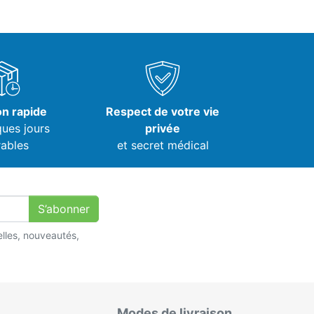
on rapide
Respect de votre vie
ques jours
privée
ables
et secret médical
S’abonner
lles, nouveautés,
Modes de livraison