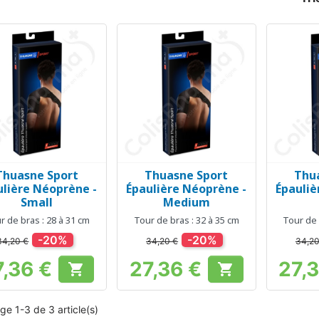
Thuasne Sport
Thuasne Sport
Thu
Aperçu rapide
Aperçu rapide
Ap



ulière Néoprène -
Épaulière Néoprène -
Épauliè
Small
Medium
r de bras : 28 à 31 cm
Tour de bras : 32 à 35 cm
Tour de 
-20%
-20%
34,20 €
34,20 €
34,20
7,36 €
27,36 €
27,


Prix
Prix
ge 1-3 de 3 article(s)