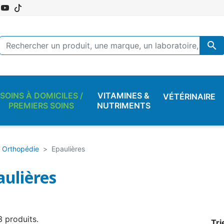

SOINS À DOMICILES /
VITAMINES &
VÉTÉRINAIRE
PREMIERS SOINS
NUTRIMENTS
Orthopédie
Epaulières
aulières
 3 produits.
Tri