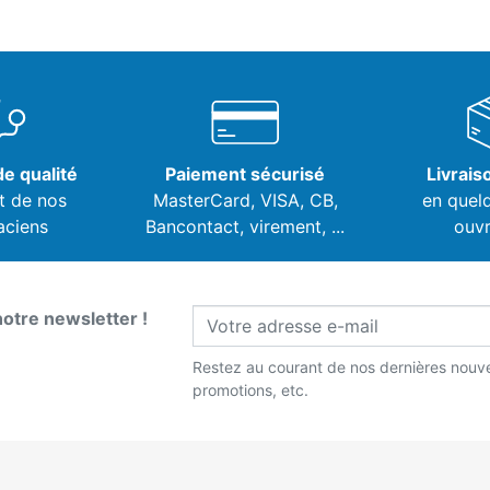
e qualité
Paiement sécurisé
Livrais
t de nos
MasterCard, VISA,
CB,
en quel
aciens
Bancontact, virement, ...
ouvr
notre newsletter !
Restez au courant de nos dernières nouve
promotions, etc.