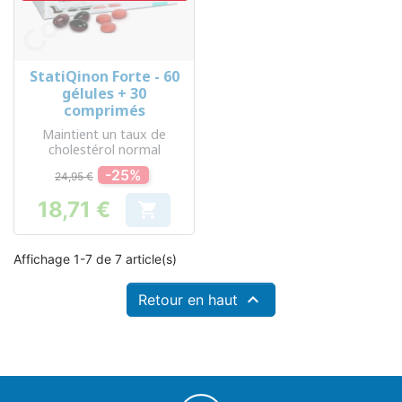
StatiQinon Forte - 60
gélules + 30
comprimés
Maintient un taux de
cholestérol normal
-25%
24,95 €
18,71 €

Prix
Affichage 1-7 de 7 article(s)

Retour en haut