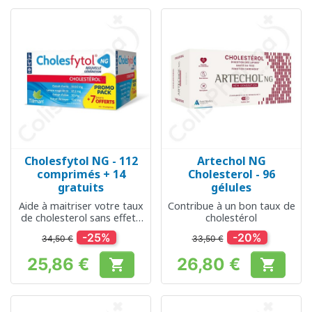
Cholesfytol NG - 112
Artechol NG
comprimés + 14
Cholesterol - 96
gratuits
gélules
Aide à maitriser votre taux
Contribue à un bon taux de
de cholesterol sans effets
cholestérol
secondaires
-25%
-20%
34,50 €
33,50 €
25,86 €
26,80 €


Prix
Prix