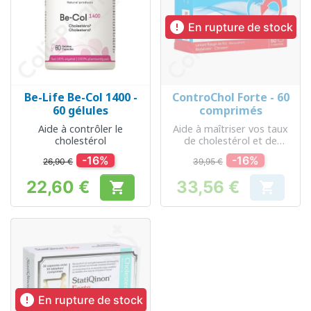

En rupture de stock
Be-Life Be-Col 1400 -
ControChol Forte - 60
60 gélules
comprimés
Aide à contrôler le
Aide à maîtriser vos taux
cholestérol
de cholestérol et de
glycémie
-16%
-16%
26,90 €
39,95 €
22,60 €
33,56 €


Prix
Prix

En rupture de stock