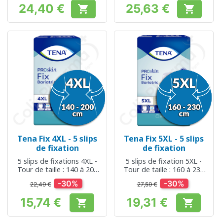
24,40 €
25,63 €


Prix
Prix
Tena Fix 4XL - 5 slips
Tena Fix 5XL - 5 slips
de fixation
de fixation
5 slips de fixations 4XL -
5 slips de fixation 5XL -
Tour de taille : 140 à 200
Tour de taille : 160 à 230
cm
cm
-30%
-30%
22,49 €
27,59 €
15,74 €
19,31 €


Prix
Prix