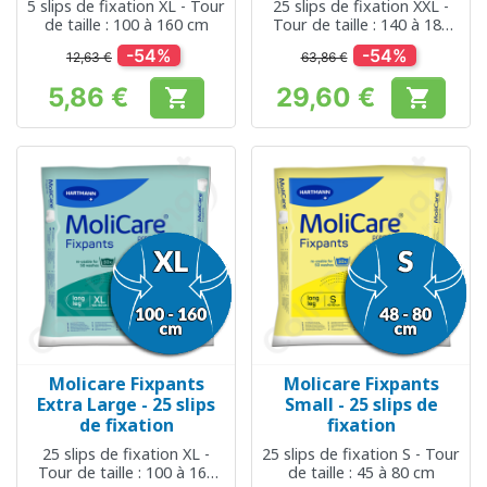
5 slips de fixation XL - Tour
25 slips de fixation XXL -
de taille : 100 à 160 cm
Tour de taille : 140 à 180
cm
-54%
-54%
12,63 €
63,86 €
5,86 €
29,60 €


Prix
Prix
Molicare Fixpants
Molicare Fixpants
Extra Large - 25 slips
Small - 25 slips de
de fixation
fixation
25 slips de fixation XL -
25 slips de fixation S - Tour
Tour de taille : 100 à 160
de taille : 45 à 80 cm