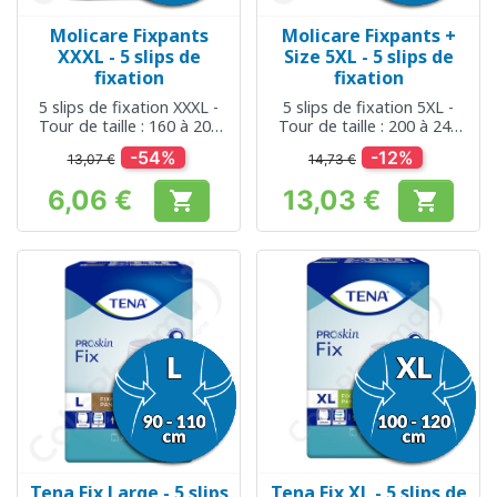
Molicare Fixpants
Molicare Fixpants +
XXXL - 5 slips de
Size 5XL - 5 slips de
fixation
fixation
5 slips de fixation XXXL -
5 slips de fixation 5XL -
Tour de taille : 160 à 200
Tour de taille : 200 à 240
cm
cm
-54%
-12%
13,07 €
14,73 €
6,06 €
13,03 €


Prix
Prix
Tena Fix Large - 5 slips
Tena Fix XL - 5 slips de