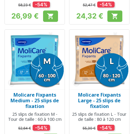
cm
-54%
-54%
58,23 €
52,47 €
26,99 €
24,32 €


Prix
Prix
Molicare Fixpants
Molicare Fixpants
Medium - 25 slips de
Large - 25 slips de
fixation
fixation
25 slips de fixation M -
25 slips de fixation L - Tour
Tour de taille : 60 à 100 cm
de taille : 80 à 120 cm
-54%
-54%
52,64 €
55,30 €