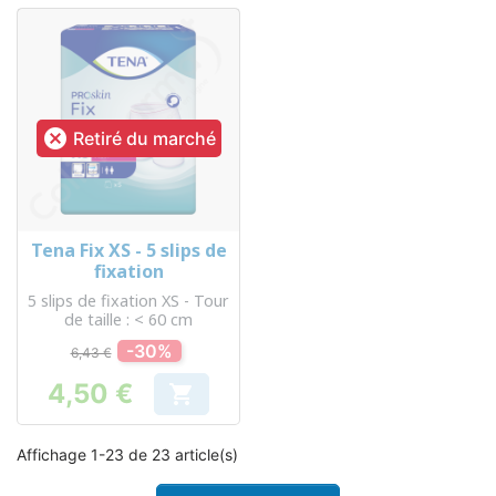

Retiré du marché
Tena Fix XS - 5 slips de
fixation
5 slips de fixation XS - Tour
de taille : < 60 cm
-30%
6,43 €
4,50 €

Prix
Affichage 1-23 de 23 article(s)