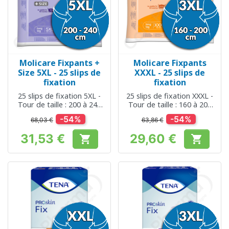
Molicare Fixpants +
Molicare Fixpants
Size 5XL - 25 slips de
XXXL - 25 slips de
fixation
fixation
25 slips de fixation 5XL -
25 slips de fixation XXXL -
Tour de taille : 200 à 240
Tour de taille : 160 à 200
cm
cm
-54%
-54%
68,03 €
63,86 €
31,53 €
29,60 €


Prix
Prix