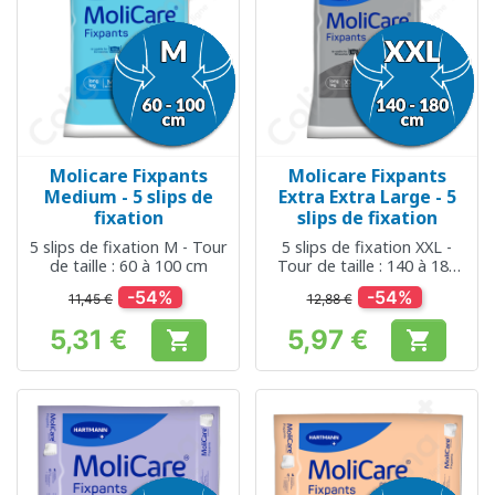
Molicare Fixpants
Molicare Fixpants
Medium - 5 slips de
Extra Extra Large - 5
fixation
slips de fixation
5 slips de fixation M - Tour
5 slips de fixation XXL -
de taille : 60 à 100 cm
Tour de taille : 140 à 180
cm
-54%
-54%
11,45 €
12,88 €
5,31 €
5,97 €


Prix
Prix