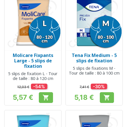
Molicare Fixpants
Tena Fix Medium - 5
Large - 5 slips de
slips de fixation
fixation
5 slips de fixations M -
Tour de taille : 80 à 100 cm
5 slips de fixation L - Tour
de taille : 80 à 120 cm
-54%
-30%
12,03 €
7,41 €
5,57 €
5,18 €


Prix
Prix