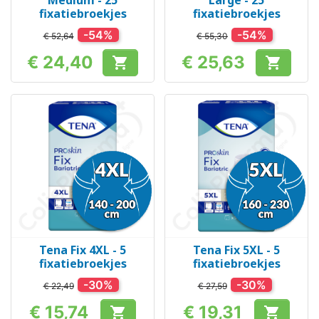
Medium - 25
Large - 25
fixatiebroekjes
fixatiebroekjes
-54%
-54%
€ 52,64
€ 55,30
€ 24,40
€ 25,63


Prijs
Prijs
Tena Fix 4XL - 5
Tena Fix 5XL - 5
fixatiebroekjes
fixatiebroekjes
-30%
-30%
€ 22,49
€ 27,59
€ 15,74
€ 19,31

