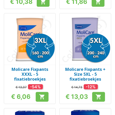
€ 10,38
€ 11,86


Prijs
Prijs
Molicare Fixpants
Molicare Fixpants +
XXXL - 5
Size 5XL - 5
fixatiebroekjes
fixatiebroekjes
-54%
-12%
€ 13,07
€ 14,73
€ 6,06
€ 13,03


Prijs
Prijs