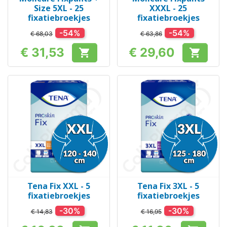
Size 5XL - 25
XXXL - 25
fixatiebroekjes
fixatiebroekjes
-54%
-54%
€ 68,03
€ 63,86
€ 31,53
€ 29,60


Prijs
Prijs
Tena Fix XXL - 5
Tena Fix 3XL - 5
fixatiebroekjes
fixatiebroekjes
-30%
-30%
€ 14,83
€ 16,95