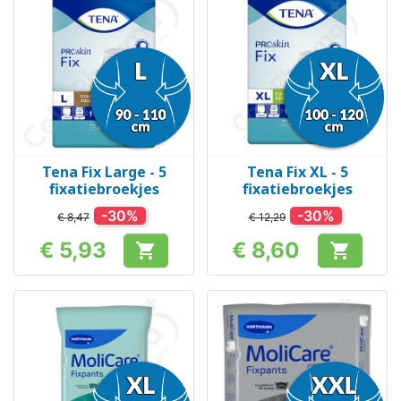
Tena Fix Large - 5
Tena Fix XL - 5
fixatiebroekjes
fixatiebroekjes
-30%
-30%
€ 8,47
€ 12,29
€ 5,93
€ 8,60


Prijs
Prijs