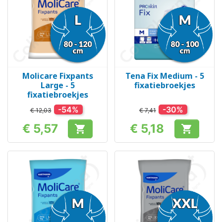
Molicare Fixpants
Tena Fix Medium - 5
Large - 5
fixatiebroekjes
fixatiebroekjes
-54%
-30%
€ 12,03
€ 7,41
€ 5,57
€ 5,18


Prijs
Prijs