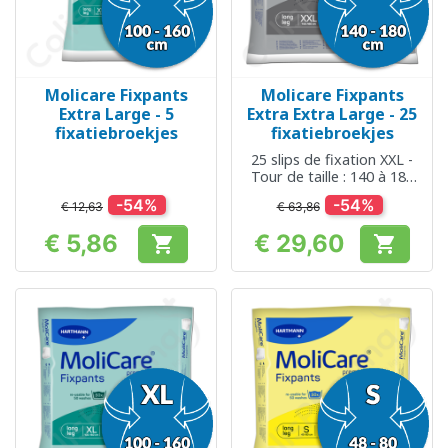
Molicare Fixpants
Molicare Fixpants
Extra Large - 5
Extra Extra Large - 25
fixatiebroekjes
fixatiebroekjes
25 slips de fixation XXL -
Tour de taille : 140 à 180
cm
-54%
-54%
€ 12,63
€ 63,86
€ 5,86
€ 29,60


Prijs
Prijs