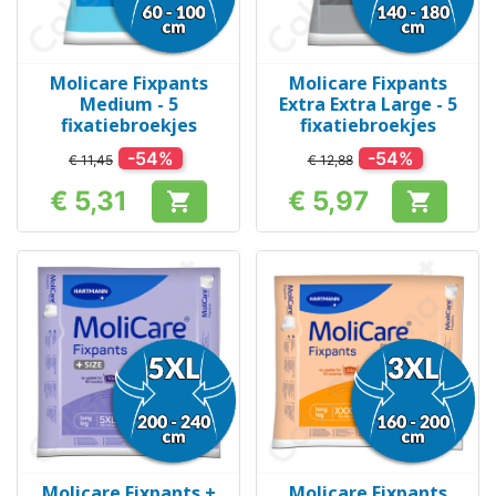
Molicare Fixpants
Molicare Fixpants
Medium - 5
Extra Extra Large - 5
fixatiebroekjes
fixatiebroekjes
-54%
-54%
€ 11,45
€ 12,88
€ 5,31
€ 5,97


Prijs
Prijs
Molicare Fixpants +
Molicare Fixpants