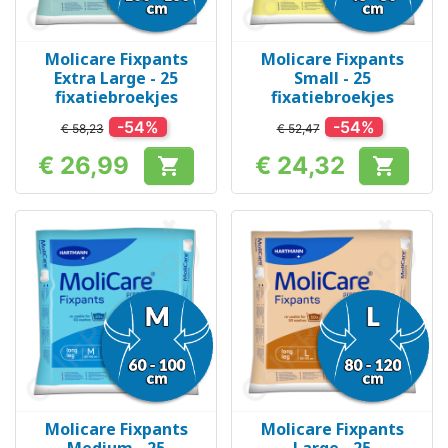
Molicare Fixpants
Molicare Fixpants
Extra Large - 25
Small - 25
fixatiebroekjes
fixatiebroekjes
-54%
-54%
€ 58,23
€ 52,47
€ 26,99
€ 24,32


Prijs
Prijs
Molicare Fixpants
Molicare Fixpants