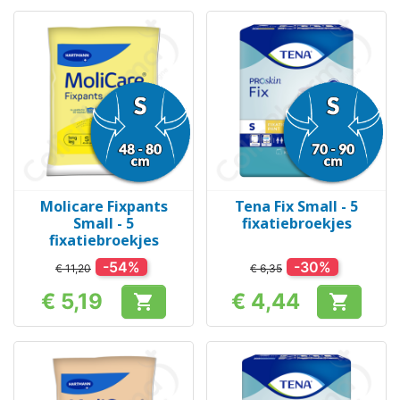
Molicare Fixpants
Tena Fix Small - 5
Small - 5
fixatiebroekjes
fixatiebroekjes
-54%
-30%
€ 11,20
€ 6,35
€ 5,19
€ 4,44


Prijs
Prijs