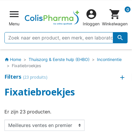
0


shopping_cart
Menu
Inloggen
Winkelwagen

Home
Thuiszorg & Eerste hulp (EHBO)
Incontinentie
home
Fixatiebroekjes
Filters
(23 produits)
Fixatiebroekjes
Er zijn 23 producten.