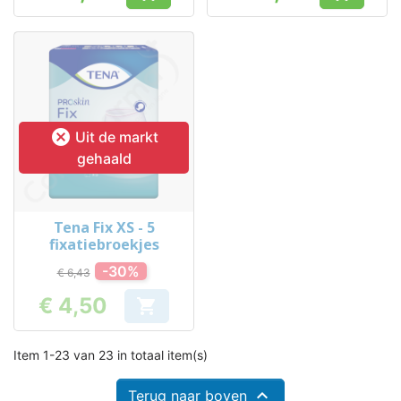
Prijs
Prijs

Uit de markt
gehaald
Tena Fix XS - 5
fixatiebroekjes
-30%
€ 6,43
€ 4,50

Prijs
Item 1-23 van 23 in totaal item(s)

Terug naar boven