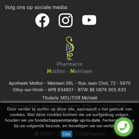
Volg ons op sociale media:
Apotheek Molitor - Meirlaen SRL -
Rue Jean Chot, 72 - 5670
Olloy-sur-Viroin
- APB 934801 - BTW: BE 0876 905 635
Titularis: MOLITOR Michaël
Openingstijden: maandag - vrijdag: 9:00 - 12:30 en 14:00 -
Door verder te surfen op deze site, aanvaardt u het gebruik van
18:30 uur, zaterdag: 9:00 - 12:00 uur
cookies. Met deze cookies kunnen we uw surfgedrag volgen,
houden we uw boodschappenmandje up-to-date, herkennen we u
Vind een apotheek van wacht
bij uw volgende bezoek, en beveiligen we uw verbinding.
© 2007 - 2026 - ColisPharma
Oké