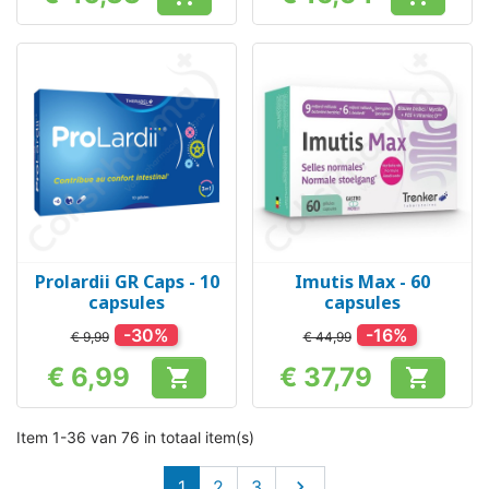
Prijs
Prijs
Prolardii GR Caps - 10
Imutis Max - 60
capsules
capsules
-30%
-16%
€ 9,99
€ 44,99
€ 6,99
€ 37,79


Prijs
Prijs
Item 1-36 van 76 in totaal item(s)
Volgende
1
2
3
