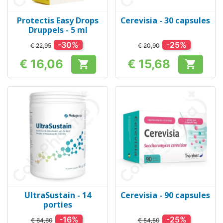
Protectis Easy Drops
Cerevisia - 30 capsules
Druppels - 5 ml
-30%
-25%
€ 22,95
€ 20,90
€ 16,06
€ 15,68


Prijs
Prijs
UltraSustain - 14
Cerevisia - 90 capsules
porties
-16%
-25%
€ 64,60
€ 54,50