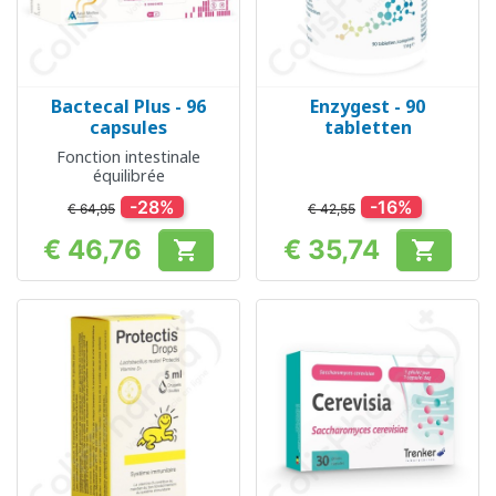
Bactecal Plus - 96
Enzygest - 90
capsules
tabletten
Fonction intestinale
équilibrée
-28%
-16%
€ 64,95
€ 42,55
€ 46,76
€ 35,74


Prijs
Prijs