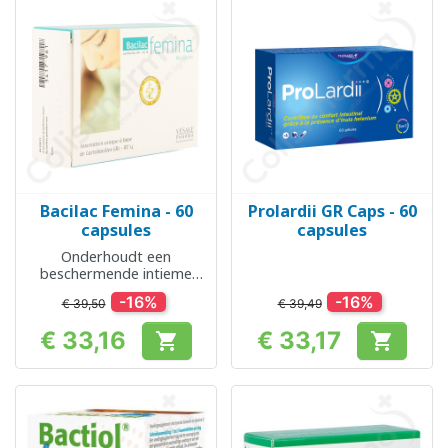
Bacilac Femina - 60
Prolardii GR Caps - 60
capsules
capsules
Onderhoudt een
beschermende intieme
flora
-16%
-16%
€ 39,50
€ 39,49
€ 33,16
€ 33,17


Prijs
Prijs