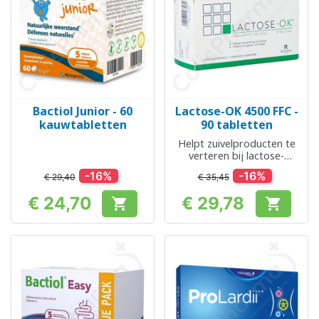
Bactiol Junior - 60
Lactose-OK 4500 FFC -
kauwtabletten
90 tabletten
Helpt zuivelproducten te
verteren bij lactose-
intolerantie
-16%
-16%
€ 29,40
€ 35,45
€ 24,70
€ 29,78


Prijs
Prijs