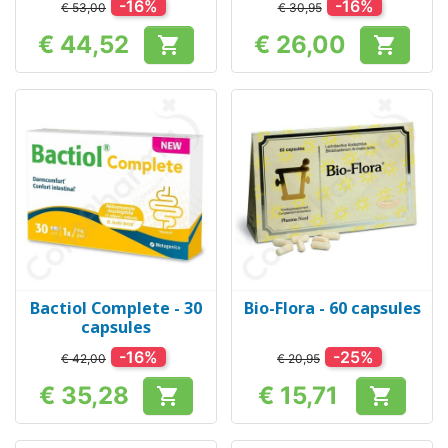
-16%
-16%
€ 53,00
€ 30,95
€ 44,52
€ 26,00


Prijs
Prijs
Bactiol Complete - 30
Bio-Flora - 60 capsules
capsules
-16%
-25%
€ 42,00
€ 20,95
€ 35,28
€ 15,71


Prijs
Prijs