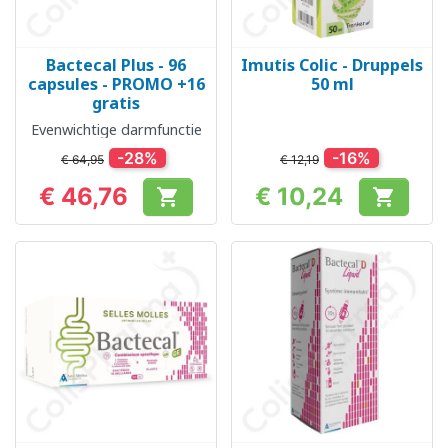
Bactecal Plus - 96
Imutis Colic - Druppels
capsules - PROMO +16
50 ml
gratis
Evenwichtige darmfunctie
-28%
-16%
€ 64,95
€ 12,19
€ 46,76
€ 10,24


Prijs
Prijs