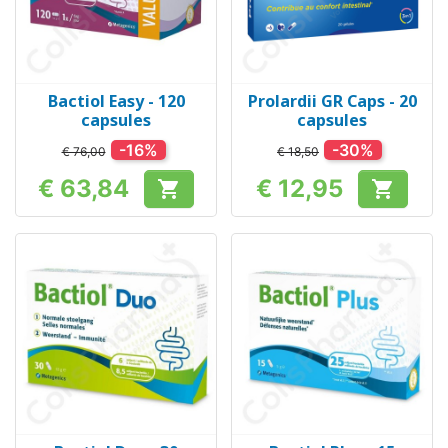
Bactiol Easy - 120
Prolardii GR Caps - 20
capsules
capsules
-16%
-30%
€ 76,00
€ 18,50
€ 63,84
€ 12,95


Prijs
Prijs