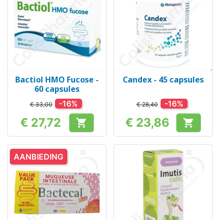
Bactiol HMO Fucose -
Candex - 45 capsules
60 capsules
-16%
-16%
€ 33,00
€ 28,40
€ 27,72
€ 23,86


Prijs
Prijs
AANBIEDING