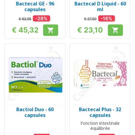
Bactecal GE - 96
Bactecal D Liquid - 60
capsules
ml
-28%
-16%
€ 62,95
€ 27,50
€ 45,32
€ 23,10


Prijs
Prijs
Bactiol Duo - 60
Bactecal Plus - 32
capsules
capsules
Fonction intestinale
équilibrée