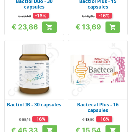
Bactiol Duo - 30
Bactiol Plus - 15
capsules
capsules
-16%
-16%
€ 28,40
€ 16,30
€ 23,86
€ 13,69


Prijs
Prijs
Bactiol IB - 30 capsules
Bactecal Plus - 16
capsules
-16%
-16%
€ 55,15
€ 18,50
€ 46,33
€ 15,54

