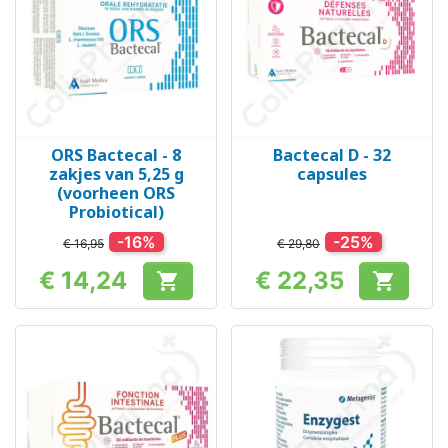
ORS Bactecal - 8
Bactecal D - 32
zakjes van 5,25 g
capsules
(voorheen ORS
Probiotical)
-16%
-25%
€ 16,95
€ 29,80
€ 14,24
€ 22,35


Prijs
Prijs