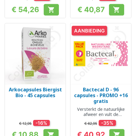
€ 54,26
€ 40,87


Prijs
Prijs
AANBIEDING
Arkocapsules Biergist
Bactecal D - 96
Bio - 45 capsules
capsules - PROMO +16
gratis
Versterkt de natuurlijke
afweer en vult de
darmflora aan
-16%
-35%
€ 12,95
€ 62,95
€ 10,88
€ 40,92

