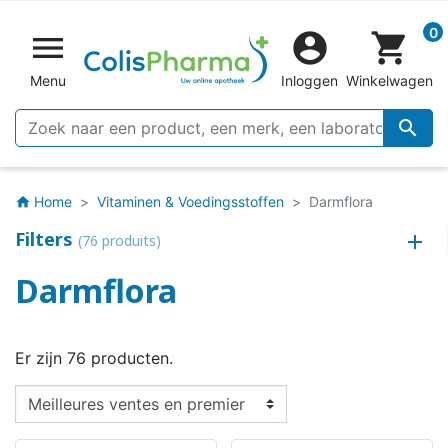
0


shopping_cart
Menu
Inloggen
Winkelwagen

Home
Vitaminen & Voedingsstoffen
Darmflora
home
Filters
(76 produits)
Darmflora
Er zijn 76 producten.