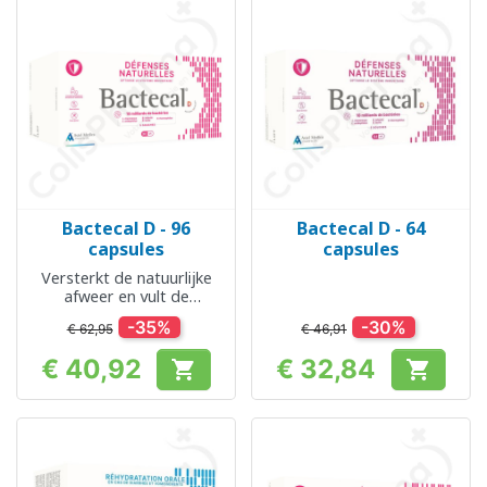
Bactecal D - 96
Bactecal D - 64
capsules
capsules
Versterkt de natuurlijke
afweer en vult de
darmflora aan
-35%
-30%
€ 62,95
€ 46,91
€ 40,92
€ 32,84


Prijs
Prijs