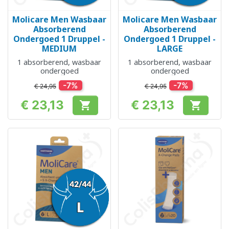
Molicare Men Wasbaar
Molicare Men Wasbaar
Absorberend
Absorberend
Ondergoed 1 Druppel -
Ondergoed 1 Druppel -
MEDIUM
LARGE
1 absorberend, wasbaar
1 absorberend, wasbaar
ondergoed
ondergoed
-7%
-7%
€ 24,95
€ 24,95
€ 23,13
€ 23,13


Prijs
Prijs