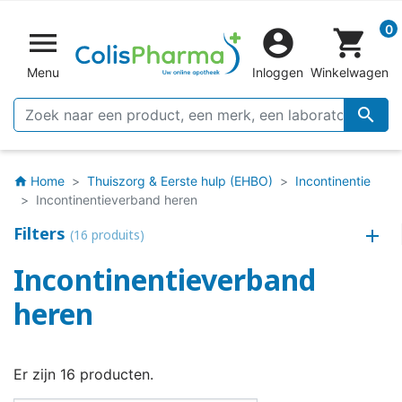
0


shopping_cart
Menu
Inloggen
Winkelwagen

Home
Thuiszorg & Eerste hulp (EHBO)
Incontinentie
home
Incontinentieverband heren
Filters
(16 produits)
Incontinentieverband
heren
Er zijn 16 producten.