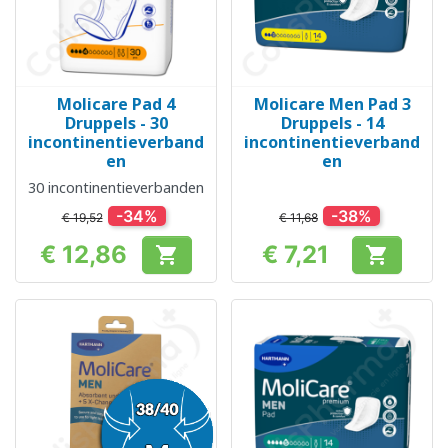
Molicare Pad 4
Molicare Men Pad 3
Druppels - 30
Druppels - 14
incontinentieverband
incontinentieverband
en
en
30 incontinentieverbanden
-34%
-38%
€ 19,52
€ 11,68
€ 12,86
€ 7,21


Prijs
Prijs