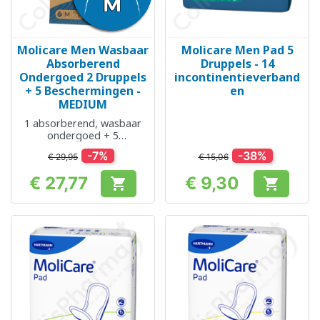
Molicare Men Wasbaar
Molicare Men Pad 5
Absorberend
Druppels - 14
Ondergoed 2 Druppels
incontinentieverband
+ 5 Beschermingen -
en
MEDIUM
1 absorberend, wasbaar
ondergoed + 5
beschermingen
-7%
-38%
€ 29,95
€ 15,06
€ 27,77
€ 9,30


Prijs
Prijs