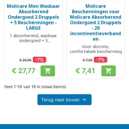
Molicare Men Wasbaar
Molicare
Absorberend
Beschermingen voor
Ondergoed 2 Druppels
Molicare Absorberend
+ 5 Beschermingen -
Ondergoed 2 Druppels
LARGE
- 20
incontinentieverband
1 absorberend, wasbaar
en
ondergoed + 5
beschermingen
Voor discrete,
comfortabele bescherming
-7%
-7%
€ 29,95
€ 7,99
€ 27,77
€ 7,41


Prijs
Prijs
Item 1-16 van 16 in totaal item(s)

Terug naar boven