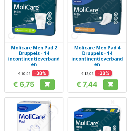
Molicare Men Pad 2
Molicare Men Pad 4
Druppels - 14
Druppels - 14
incontinentieverband
incontinentieverband
en
en
-38%
-38%
€ 10,92
€ 12,05
€ 6,75
€ 7,44


Prijs
Prijs