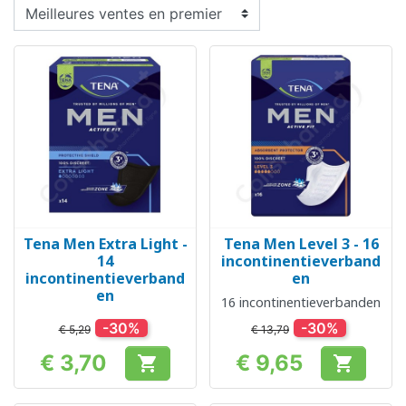
Tena Men Extra Light -
Tena Men Level 3 - 16
14
incontinentieverband
incontinentieverband
en
en
16 incontinentieverbanden
-30%
-30%
€ 5,29
€ 13,79
€ 3,70
€ 9,65


Prijs
Prijs