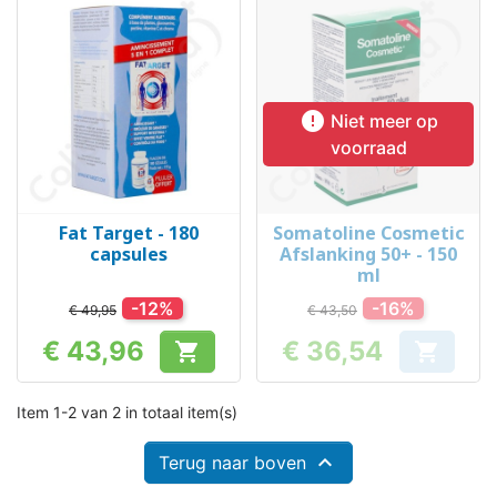

Niet meer op
voorraad
Fat Target - 180
Somatoline Cosmetic
capsules
Afslanking 50+ - 150
ml
-12%
-16%
€ 49,95
€ 43,50
€ 43,96
€ 36,54


Prijs
Prijs
Item 1-2 van 2 in totaal item(s)

Terug naar boven