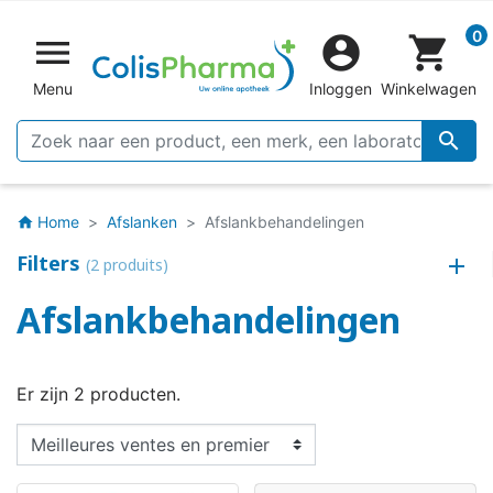
0


shopping_cart
Menu
Inloggen
Winkelwagen

Home
Afslanken
Afslankbehandelingen
home
Filters
(2 produits)
Afslankbehandelingen
Er zijn 2 producten.