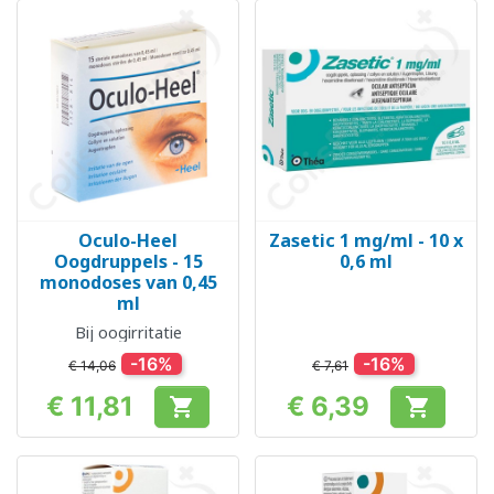
Oculo-Heel
Zasetic 1 mg/ml - 10 x
Oogdruppels - 15
0,6 ml
monodoses van 0,45
ml
Bij oogirritatie
-16%
-16%
€ 14,06
€ 7,61
€ 11,81
€ 6,39


Prijs
Prijs