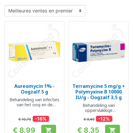
Aureomycin 1% -
Terramycine 5 mg/g +
Oogzalf 5 g
Polymyxine B 10000
IU/g - Oogzalf 3,5 g
Behandeling van infecties
van het oog en de
Behandeling van
slijmvliezen ervan
oppervlakkige
oogheelkundige infecties
-16%
-12%
€ 10,70
€ 9,49
€ 8,99
€ 8,35

