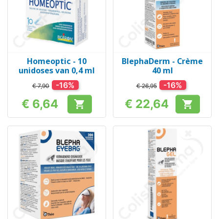
Homeoptic - 10
BlephaDerm - Crème
unidoses van 0,4 ml
40 ml
-16%
-16%
€ 7,90
€ 26,95
€ 6,64
€ 22,64


Prijs
Prijs