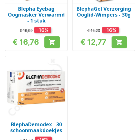
Blepha Eyebag
BlephaGel Verzorging
Oogmasker Verwarmd
Ooglid-Wimpers - 30g
- 1 stuk
-16%
-16%
€ 19,99
€ 15,20
€ 16,76
€ 12,77


Prijs
Prijs
BlephaDemodex - 30
schoonmaakdoekjes
-16%