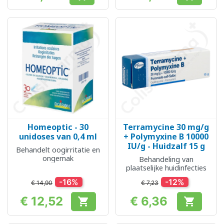
Prijs
Prijs
Homeoptic - 30
Terramycine 30 mg/g
unidoses van 0,4 ml
+ Polymyxine B 10000
IU/g - Huidzalf 15 g
Behandelt oogirritatie en
ongemak
Behandeling van
plaatselijke huidinfecties
-16%
-12%
€ 14,90
€ 7,23
€ 12,52
€ 6,36


Prijs
Prijs