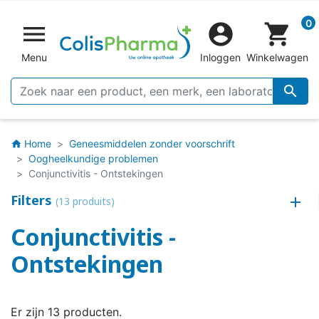
0


shopping_cart
Menu
Inloggen
Winkelwagen

Home
Geneesmiddelen zonder voorschrift
home
Oogheelkundige problemen
Conjunctivitis - Ontstekingen
Filters
(13 produits)
Conjunctivitis -
Ontstekingen
Er zijn 13 producten.