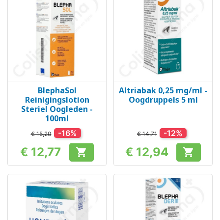
BlephaSol
Altriabak 0,25 mg/ml -
Reinigingslotion
Oogdruppels 5 ml
Steriel Oogleden -
100ml
-16%
-12%
€ 15,20
€ 14,71
€ 12,77
€ 12,94


Prijs
Prijs