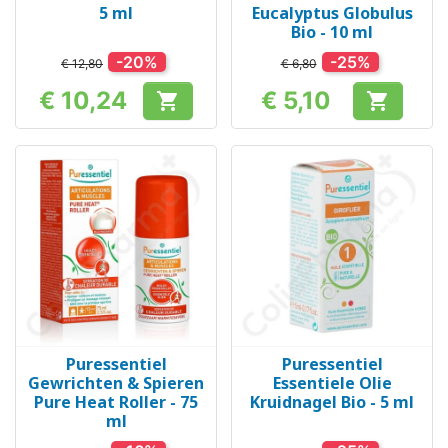
5 ml
Eucalyptus Globulus
Bio - 10 ml
-20%
-25%
€ 12,80
€ 6,80
€ 10,24
€ 5,10


Prijs
Prijs
Puressentiel
Puressentiel
Gewrichten & Spieren
Essentiele Olie
Pure Heat Roller - 75
Kruidnagel Bio - 5 ml
ml