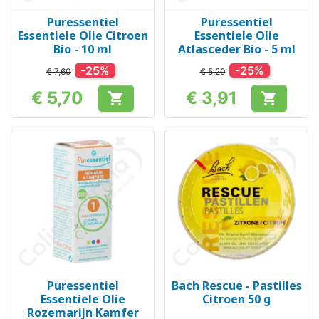
Puressentiel
Puressentiel
Essentiele Olie Citroen
Essentiele Olie
Bio - 10 ml
Atlasceder Bio - 5 ml
-25%
-25%
€ 7,60
€ 5,20
€ 5,70
€ 3,91


Prijs
Prijs
Puressentiel
Bach Rescue - Pastilles
Essentiele Olie
Citroen 50 g
Rozemarijn Kamfer