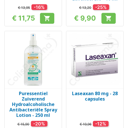
-16%
-25%
€ 13,95
€ 13,20
€ 11,75
€ 9,90


Prijs
Prijs
Puressentiel
Laseaxan 80 mg - 28
Zuiverend
capsules
Hydroalcoholische
Antibacteriële Spray
Lotion - 250 ml
-20%
-12%
€ 15,90
€ 19,96