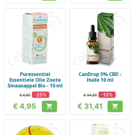
Puressentiel
CanDrop 5% CBD -
Essentiele Olie Zoete
Huile 10 ml
Sinaasappel Bio - 10 ml
-25%
-10%
€ 6,60
€ 34,90
€ 4,95
€ 31,41


Prijs
Prijs