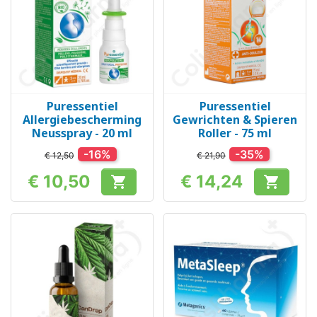
Puressentiel
Puressentiel
Allergiebescherming
Gewrichten & Spieren
Neusspray - 20 ml
Roller - 75 ml
-16%
-35%
€ 12,50
€ 21,90
€ 10,50
€ 14,24


Prijs
Prijs