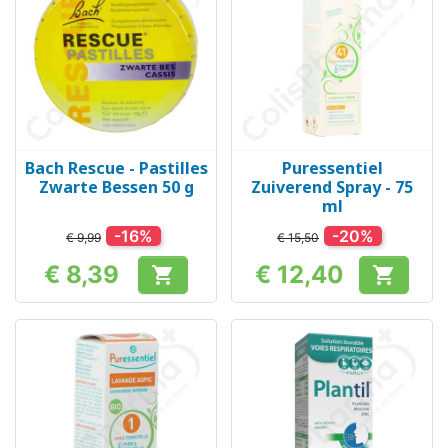
Bach Rescue - Pastilles
Puressentiel
Zwarte Bessen 50 g
Zuiverend Spray - 75
ml
-16%
-20%
€ 9,99
€ 15,50
€ 8,39
€ 12,40


Prijs
Prijs