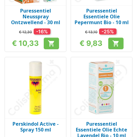
Puressentiel
Puressentiel
Neusspray
Essentiele Olie
Ontzwellend - 30 ml
Pepermunt Bio - 10 ml
-16%
-25%
€ 12,30
€ 13,10
€ 10,33
€ 9,83


Prijs
Prijs
Perskindol Active -
Puressentiel
Spray 150 ml
Essentiele Olie Echte
Lavendel Bio - 10 ml