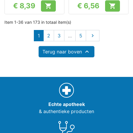
€ 8,39
€ 6,56


Prijs
Prijs
Item 1-36 van 173 in totaal item(s)
Volgende
1
2
3
…
5


Terug naar boven
Echte apotheek
& authentieke producten