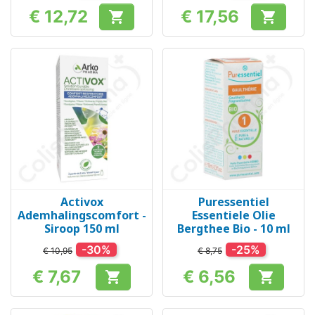
€ 12,72
€ 17,56


Prijs
Prijs
Activox
Puressentiel
Ademhalingscomfort -
Essentiele Olie
Siroop 150 ml
Bergthee Bio - 10 ml
-30%
-25%
€ 10,95
€ 8,75
€ 7,67
€ 6,56


Prijs
Prijs