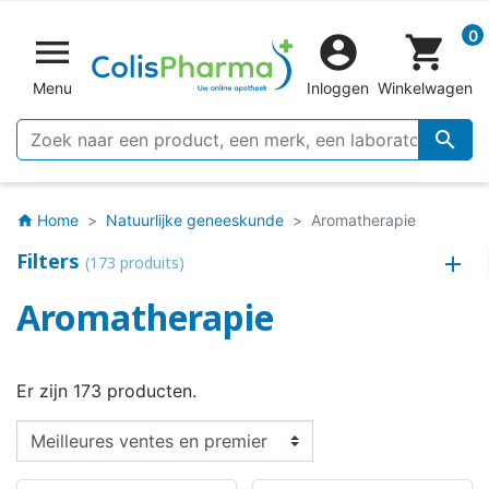
0


shopping_cart
Menu
Inloggen
Winkelwagen

Home
Natuurlijke geneeskunde
Aromatherapie
home
Filters
(173 produits)
Aromatherapie
Er zijn 173 producten.