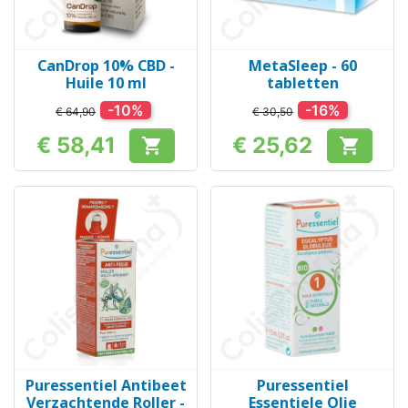
CanDrop 10% CBD -
MetaSleep - 60
Huile 10 ml
tabletten
-10%
-16%
€ 64,90
€ 30,50
€ 58,41
€ 25,62


Prijs
Prijs
Puressentiel Antibeet
Puressentiel
Verzachtende Roller -
Essentiele Olie