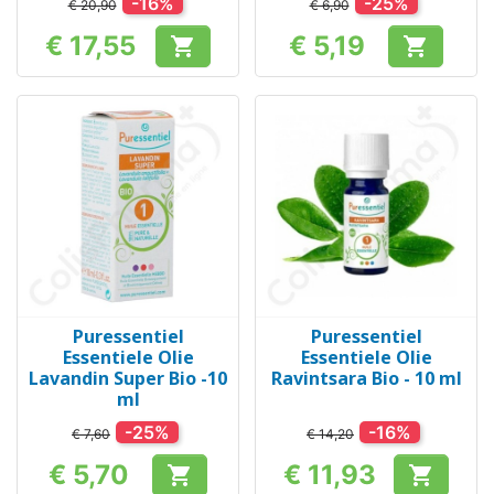
-16%
-25%
€ 20,90
€ 6,90
€ 17,55
€ 5,19


Prijs
Prijs
Puressentiel
Puressentiel
Essentiele Olie
Essentiele Olie
Lavandin Super Bio -10
Ravintsara Bio - 10 ml
ml
-25%
-16%
€ 7,60
€ 14,20
€ 5,70
€ 11,93


Prijs
Prijs