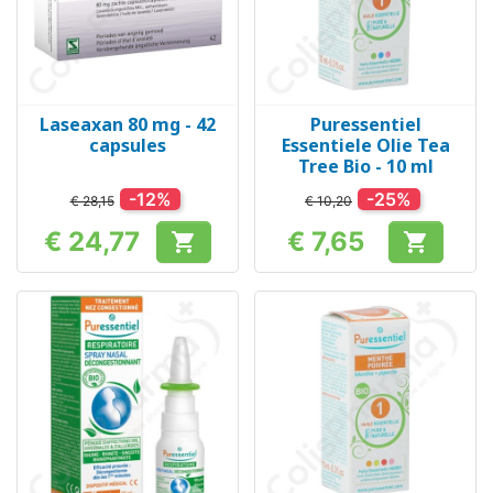
Laseaxan 80 mg - 42
Puressentiel
capsules
Essentiele Olie Tea
Tree Bio - 10 ml
-12%
-25%
€ 28,15
€ 10,20
€ 24,77
€ 7,65


Prijs
Prijs