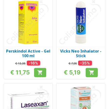
Perskindol Active - Gel
Vicks Neo Inhalator -
100 ml
Stick
-16%
-35%
€ 13,95
€ 7,95
€ 11,75
€ 5,19


Prijs
Prijs