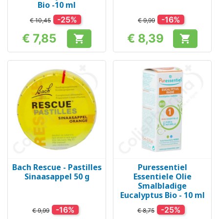
Bio -10 ml
-25%
-16%
€ 10,45
€ 9,99
€ 7,85
€ 8,39


Prijs
Prijs
Bach Rescue - Pastilles
Puressentiel
Sinaasappel 50 g
Essentiele Olie
Smalbladige
Eucalyptus Bio - 10 ml
-16%
-25%
€ 9,99
€ 8,75