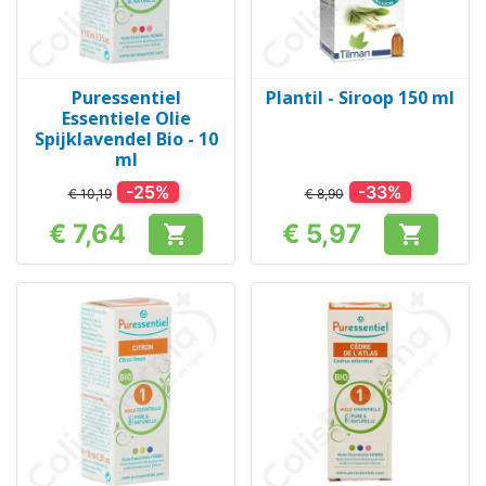
Puressentiel
Plantil - Siroop 150 ml
Essentiele Olie
Spijklavendel Bio - 10
ml
-25%
-33%
€ 10,19
€ 8,90
€ 7,64
€ 5,97


Prijs
Prijs