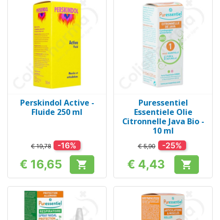
Perskindol Active -
Puressentiel
Fluide 250 ml
Essentiele Olie
Citronnelle Java Bio -
10 ml
-16%
-25%
€ 19,78
€ 5,90
€ 16,65
€ 4,43


Prijs
Prijs