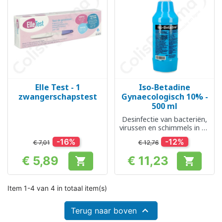
Elle Test - 1
Iso-Betadine
zwangerschapstest
Gynaecologisch 10% -
500 ml
Desinfectie van bacteriën,
virussen en schimmels in de
vagina
-16%
-12%
€ 7,01
€ 12,76
€ 5,89
€ 11,23


Prijs
Prijs
Item 1-4 van 4 in totaal item(s)

Terug naar boven