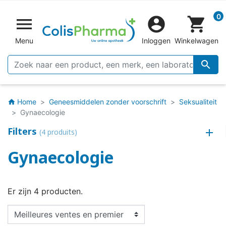
0


shopping_cart
Menu
Inloggen
Winkelwagen

Home
Geneesmiddelen zonder voorschrift
Seksualiteit
home
Gynaecologie
Filters
(4 produits)
Gynaecologie
Er zijn 4 producten.