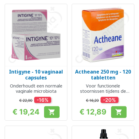
Intigyne - 10 vaginaal
Actheane 250 mg - 120
capsules
tabletten
Onderhoudt een normale
Voor functionele
vaginale microbiota
stoornissen tijdens de
menopauze
-16%
-20%
€ 22,90
€ 16,20
€ 19,24
€ 12,89


Prijs
Prijs