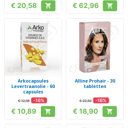
€ 20,58
€ 62,96


Prijs
Prijs
Arkocapsules
Alline Prohair - 30
Levertraanolie - 60
tabletten
capsules
-16%
-16%
€ 12,95
€ 22,50
€ 10,89
€ 18,90


Prijs
Prijs