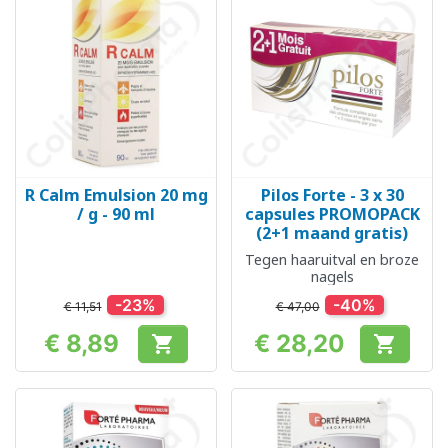
R Calm Emulsion 20 mg
Pilos Forte - 3 x 30
/ g - 90 ml
capsules PROMOPACK
(2+1 maand gratis)
Tegen haaruitval en broze
nagels
-23%
-40%
€ 11,51
€ 47,00
€ 8,89
€ 28,20


Prijs
Prijs