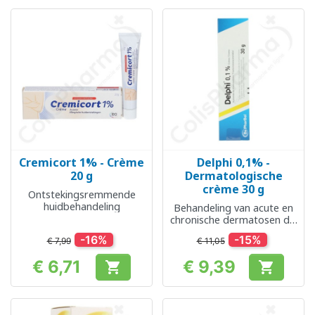
Cremicort 1% - Crème
Delphi 0,1% -
20 g
Dermatologische
crème 30 g
Ontstekingsremmende
huidbehandeling
Behandeling van acute en
chronische dermatosen die
reageren op
-16%
-15%
€ 7,99
€ 11,05
corticosteroïden
€ 6,71
€ 9,39


Prijs
Prijs