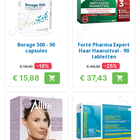
Borage 500 - 90
Forté Pharma Expert
capsules
Haar Haaruitval - 90
tabletten
-16%
-25%
€ 18,90
€ 49,90
€ 15,88
€ 37,43


Prijs
Prijs