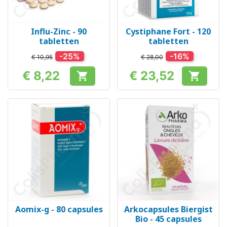
Influ-Zinc - 90
Cystiphane Fort - 120
tabletten
tabletten
-25%
-16%
€ 10,95
€ 28,00
€ 8,22
€ 23,52


Prijs
Prijs
Aomix-g - 80 capsules
Arkocapsules Biergist
Bio - 45 capsules