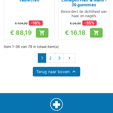
tabletten
Collagen Hair & Nails -
30 gummies
Bevordert de dichtheid van
haar en nagels
-16%
-35%
€ 104,99
€ 24,90
€ 88,19
€ 16,18


Prijs
Prijs
Item 1-36 van 78 in totaal item(s)
Volgende
1
2
3


Terug naar boven