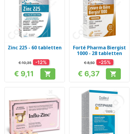
Zinc 225 - 60 tabletten
Forté Pharma Biergist
1000 - 28 tabletten
-12%
-25%
€ 10,35
€ 8,50
€ 9,11
€ 6,37


Prijs
Prijs