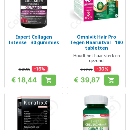
Expert Collagen
Omnivit Hair Pro
Intense - 30 gummies
Tegen Haaruitval - 180
tabletten
Houdt het haar sterk en
gezond
-16%
-30%
€ 21,95
€ 56,95
€ 18,44
€ 39,87


Prijs
Prijs