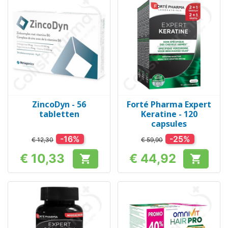
ZincoDyn - 56
Forté Pharma Expert
tabletten
Keratine - 120
capsules
-16%
-25%
€ 12,30
€ 59,90
€ 10,33
€ 44,92


Prijs
Prijs