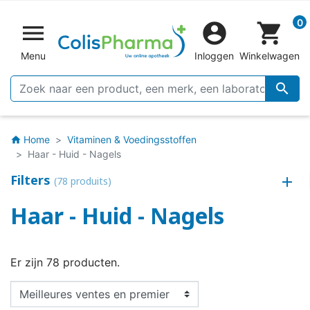
0


shopping_cart
Menu
Inloggen
Winkelwagen

Home
Vitaminen & Voedingsstoffen
home
Haar - Huid - Nagels
Filters
(78 produits)
Haar - Huid - Nagels
Er zijn 78 producten.