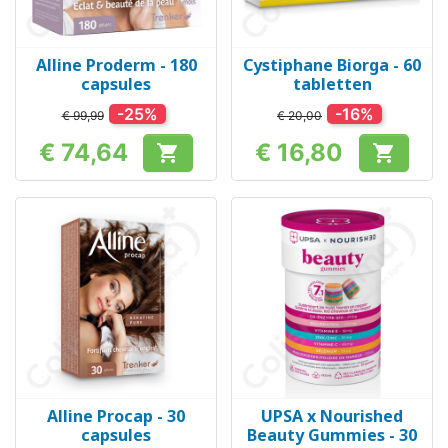
Alline Proderm - 180
Cystiphane Biorga - 60
capsules
tabletten
-25%
-16%
€ 99,99
€ 20,00
€ 74,64
€ 16,80


Prijs
Prijs
Alline Procap - 30
UPSA x Nourished
capsules
Beauty Gummies - 30