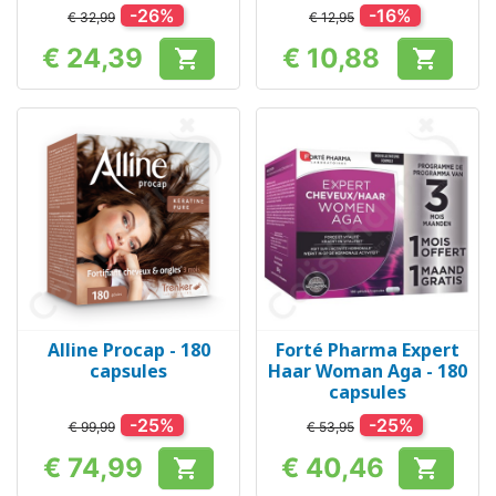
-26%
-16%
€ 32,99
€ 12,95
€ 24,39
€ 10,88


Prijs
Prijs
Alline Procap - 180
Forté Pharma Expert
capsules
Haar Woman Aga - 180
capsules
-25%
-25%
€ 99,99
€ 53,95
€ 74,99
€ 40,46


Prijs
Prijs