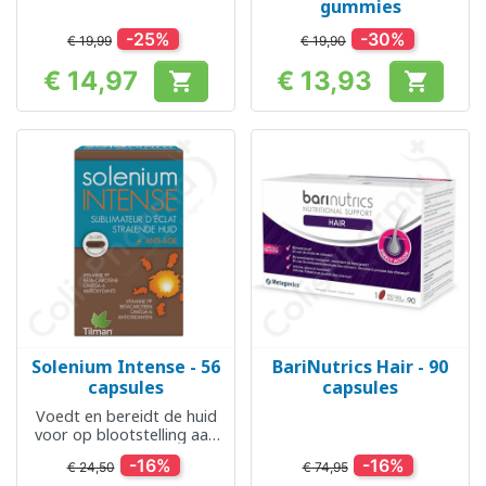
gummies
-25%
-30%
€ 19,99
€ 19,90
€ 14,97
€ 13,93


Prijs
Prijs
Solenium Intense - 56
BariNutrics Hair - 90
capsules
capsules
Voedt en bereidt de huid
voor op blootstelling aan
de zon
-16%
-16%
€ 24,50
€ 74,95