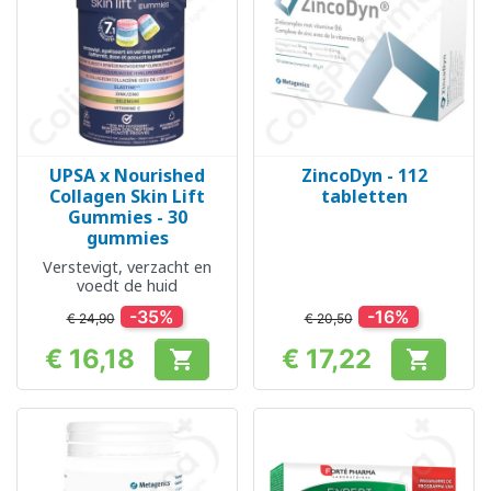
UPSA x Nourished
ZincoDyn - 112
Collagen Skin Lift
tabletten
Gummies - 30
gummies
Verstevigt, verzacht en
voedt de huid
-35%
-16%
€ 24,90
€ 20,50
€ 16,18
€ 17,22


Prijs
Prijs