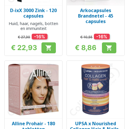
D-ixX 3000 Zink - 120
Arkocapsules
capsules
Brandnetel - 45
capsules
Huid, haar, nagels, botten
en immuniteit
-16%
-16%
€ 27,30
€ 10,55
€ 22,93
€ 8,86


Prijs
Prijs
Alline Prohair - 180
UPSA x Nourished