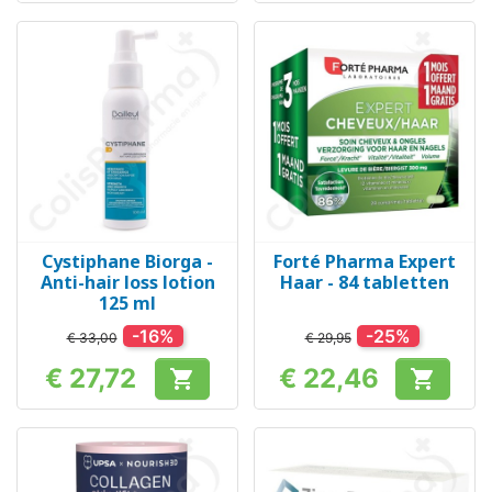
Cystiphane Biorga -
Forté Pharma Expert
Anti-hair loss lotion
Haar - 84 tabletten
125 ml
-16%
-25%
€ 33,00
€ 29,95
€ 27,72
€ 22,46


Prijs
Prijs