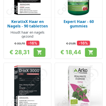
KeratixX Haar en
Expert Haar - 60
Nagels - 90 tabletten
gummies
Houdt haar en nagels
gezond
-16%
-16%
€ 33,70
€ 21,95
€ 28,31
€ 18,44


Prijs
Prijs