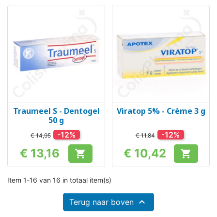
Traumeel S - Dentogel
Viratop 5% - Crème 3 g
50 g
-12%
-12%
€ 14,95
€ 11,84
€ 13,16
€ 10,42


Prijs
Prijs
Item 1-16 van 16 in totaal item(s)

Terug naar boven