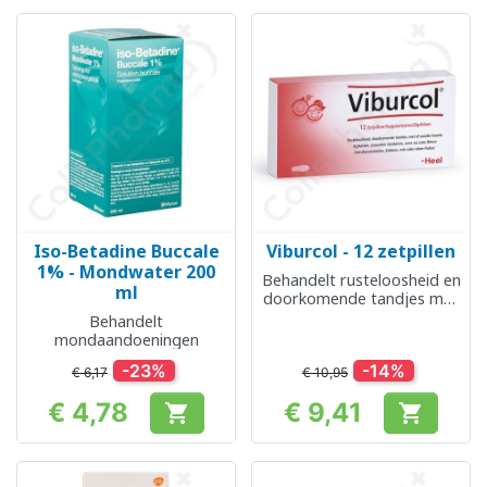
Iso-Betadine Buccale
Viburcol - 12 zetpillen
1% - Mondwater 200
Behandelt rusteloosheid en
ml
doorkomende tandjes met
of zonder koorts
Behandelt
mondaandoeningen
-23%
-14%
€ 6,17
€ 10,95
€ 4,78
€ 9,41


Prijs
Prijs