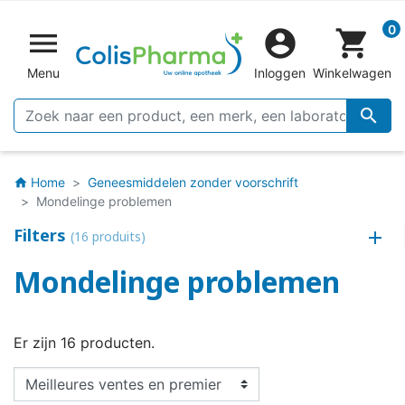
0


shopping_cart
Menu
Inloggen
Winkelwagen

Home
Geneesmiddelen zonder voorschrift
home
Mondelinge problemen
Filters
(16 produits)
Mondelinge problemen
Er zijn 16 producten.