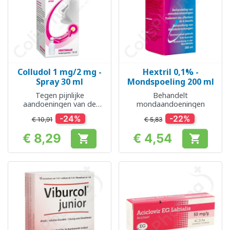
Colludol 1 mg/2 mg -
Hextril 0,1% -
Spray 30 ml
Mondspoeling 200 ml
Tegen pijnlijke
Behandelt
aandoeningen van de
mondaandoeningen
mondkeelholte
-24%
-22%
€ 10,91
€ 5,83
€ 8,29
€ 4,54


Prijs
Prijs