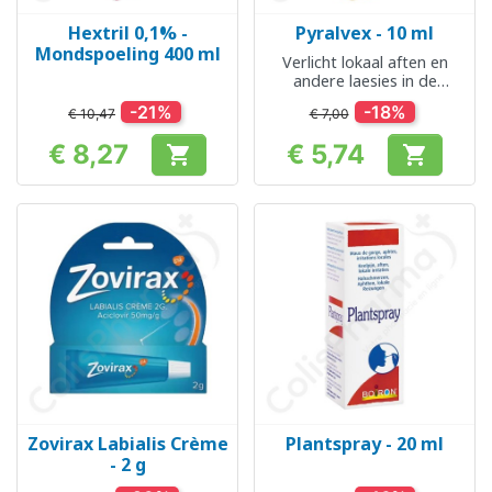
Hextril 0,1% -
Pyralvex - 10 ml
Mondspoeling 400 ml
Verlicht lokaal aften en
andere laesies in de
mondholte
-21%
-18%
€ 10,47
€ 7,00
€ 8,27
€ 5,74


Prijs
Prijs
Zovirax Labialis Crème
Plantspray - 20 ml
- 2 g