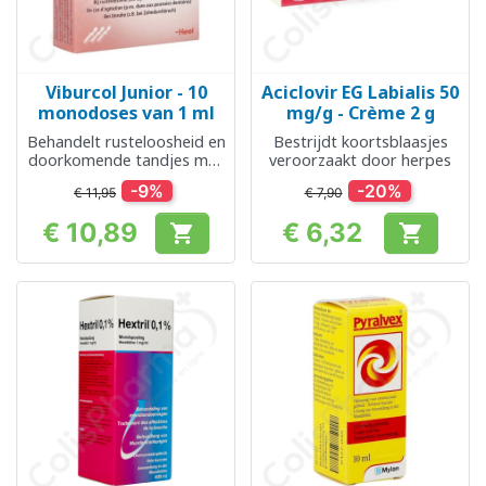
Viburcol Junior - 10
Aciclovir EG Labialis 50
monodoses van 1 ml
mg/g - Crème 2 g
Behandelt rusteloosheid en
Bestrijdt koortsblaasjes
doorkomende tandjes met
veroorzaakt door herpes
of zonder koorts
-9%
-20%
€ 11,95
€ 7,90
€ 10,89
€ 6,32


Prijs
Prijs