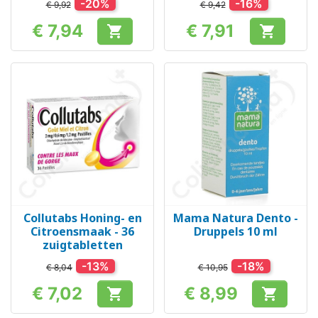
-20%
-16%
€ 9,92
€ 9,42
€ 7,94
€ 7,91


Prijs
Prijs
Collutabs Honing- en
Mama Natura Dento -
Citroensmaak - 36
Druppels 10 ml
zuigtabletten
-13%
-18%
€ 8,04
€ 10,95
€ 7,02
€ 8,99


Prijs
Prijs