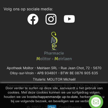
Volg ons op sociale media:
Apotheek Molitor - Meirlaen SRL -
Rue Jean Chot, 72 - 5670
Olloy-sur-Viroin
- APB 934801 - BTW: BE 0876 905 635
Titularis: MOLITOR Michaël
Openingstijden: maandag - vrijdag: 9:00 - 12:30 en 14:00 -
Door verder te surfen op deze site, aanvaardt u het gebruik van
18:30 uur, zaterdag: 9:00 - 12:00 uur
cookies. Met deze cookies kunnen we uw surfgedrag volgen,
houden we uw boodschappenmandje up-to-date, herkennen we u
Vind een apotheek van wacht
bij uw volgende bezoek, en beveiligen we uw verbinding.
© 2007 - 2026 - ColisPharma
Oké