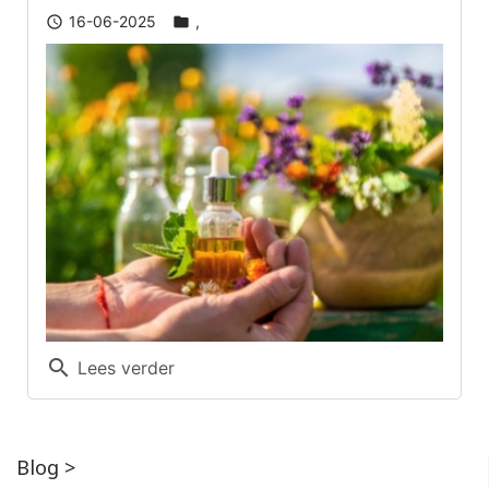
16-06-2025
,
schedule
folder
search
Lees verder
Blog
>