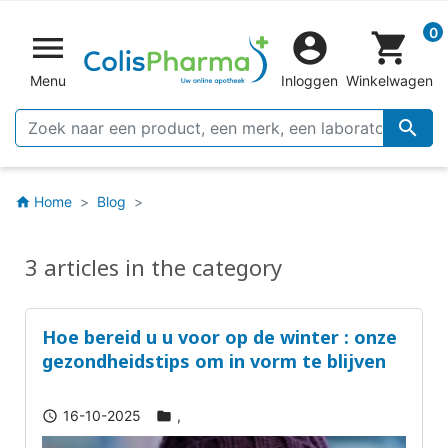
0


shopping_cart
Menu
Inloggen
Winkelwagen

Home
Blog
home
3 articles in the category
Hoe bereid u u voor op de winter : onze
gezondheidstips om in vorm te blijven
16-10-2025
,
schedule
folder