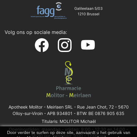
Galileelaan 5/03
1210 Brussel
Volg ons op sociale media:
Apotheek Molitor - Meirlaen SRL -
Rue Jean Chot, 72 - 5670
Olloy-sur-Viroin
- APB 934801 - BTW: BE 0876 905 635
Titularis: MOLITOR Michaël
Openingstijden: maandag - vrijdag: 9:00 - 12:30 en 14:00 -
Door verder te surfen op deze site, aanvaardt u het gebruik van
18:30 uur, zaterdag: 9:00 - 12:00 uur