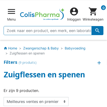
0


shopping_cart
Menu
Inloggen
Winkelwagen

Home
Zwangerschap & Baby
Babyvoeding
home
Zuigflessen en spenen
Filters
(9 produits)
Zuigflessen en spenen
Er zijn 9 producten.