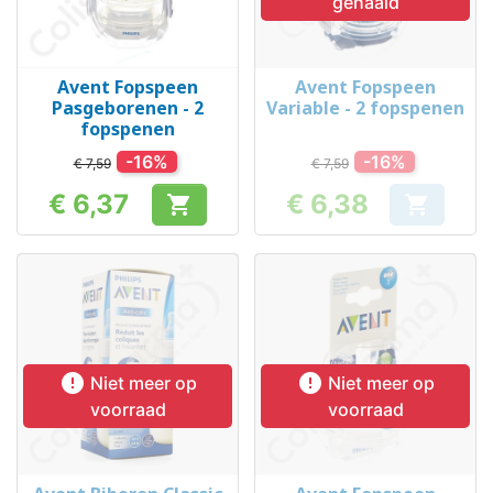
gehaald
Avent Fopspeen
Avent Fopspeen
Pasgeborenen - 2
Variable - 2 fopspenen
fopspenen
-16%
-16%
€ 7,59
€ 7,59
€ 6,37
€ 6,38


Prijs
Prijs


Niet meer op
Niet meer op
voorraad
voorraad