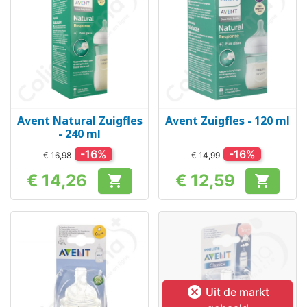
Avent Natural Zuigfles
Avent Zuigfles - 120 ml
- 240 ml
-16%
-16%
€ 16,98
€ 14,99
€ 14,26
€ 12,59


Prijs
Prijs

Uit de markt