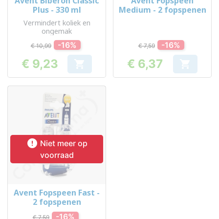
Avent Biberon Classic
Avent Fopspeen
Plus - 330 ml
Medium - 2 fopspenen
Vermindert koliek en
ongemak
-16%
-16%
€ 10,99
€ 7,59
€ 9,23
€ 6,37


Prijs
Prijs

Niet meer op
voorraad
Avent Fopspeen Fast -
2 fopspenen
-16%
€ 7,59