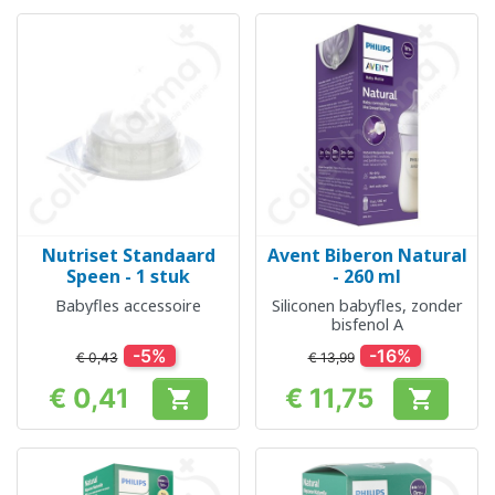
Nutriset Standaard
Avent Biberon Natural
Speen - 1 stuk
- 260 ml
Babyfles accessoire
Siliconen babyfles, zonder
bisfenol A
-5%
-16%
€ 0,43
€ 13,99
€ 0,41
€ 11,75


Prijs
Prijs