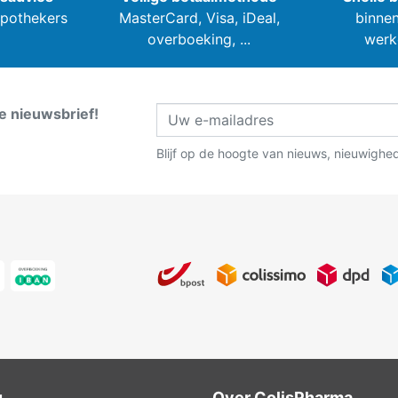
apothekers
MasterCard, Visa,
iDeal,
binnen
overboeking, ...
werk
ze nieuwsbrief!
Blijf op de hoogte van nieuws, nieuwighe
u
Over ColisPharma