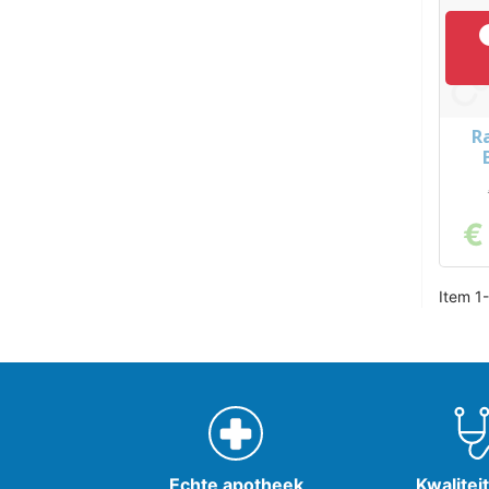
R
€
Item 1-
Echte apotheek
Kwalitei