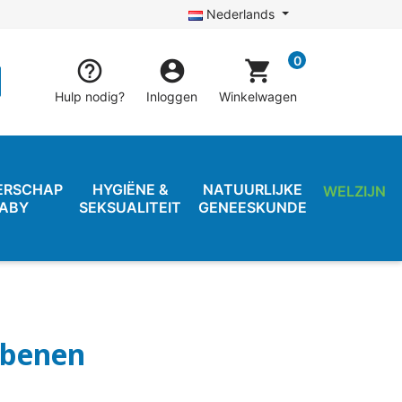
Nederlands
0


shopping_cart
Hulp nodig?
Inloggen
Winkelwagen
ERSCHAP
HYGIËNE &
NATUURLIJKE
WELZIJN
BABY
SEKSUALITEIT
GENEESKUNDE
 benen