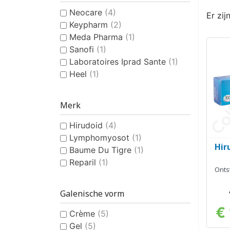
Neocare
(4)
Er zij
Keypharm
(2)
Meda Pharma
(1)
Sanofi
(1)
Laboratoires Iprad Sante
(1)
Heel
(1)
Merk
Hirudoid
(4)
Lymphomyosot
(1)
Hir
Baume Du Tigre
(1)
Reparil
(1)
Onts
Galenische vorm
€
Crème
(5)
Gel
(5)