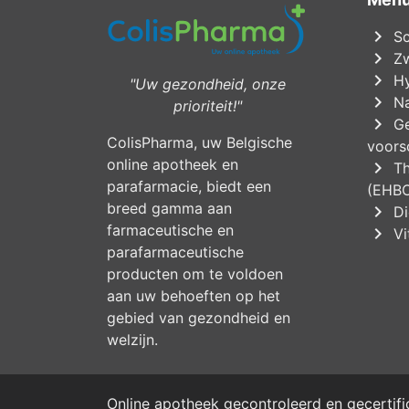
chevron_right
Sc
chevron_right
Zw
chevron_right
Hy
"Uw gezondheid, onze
chevron_right
Na
prioriteit!"
chevron_right
Ge
ColisPharma, uw Belgische
voorsc
online apotheek en
chevron_right
Th
parafarmacie, biedt een
(EHB
breed gamma aan
chevron_right
Di
farmaceutische en
chevron_right
Vi
parafarmaceutische
producten om te voldoen
aan uw behoeften op het
gebied van gezondheid en
welzijn.
Online apotheek gecontroleerd en gecertif