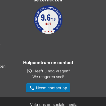
t
Hulpcentrum en contact
ken
help_outline
Heeft u nog vragen?
We reageren snel!
phone
Neem contact op
Volg ons op sociale media: