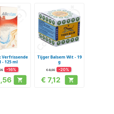
x Verfrissende
Tijger Balsem Wit - 19
el bekijken
Snel bekijken

l - 125 ml
g
-16%
-20%
95
€ 8,90
2,56
€ 7,12


Prijs
Prijs