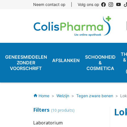
Neem contact op
|
Volg ons op
TH
GENEESMIDDELEN
SCHOONHEID
&
AFSLANKEN
ZONDER
&
VOORSCHRIFT
COSMETICA
Home
Welzijn
Tegen zware benen
Lok
home
Lo
Filters
(10 produits)
Laboratorium