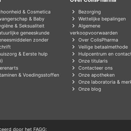
chevron_right
hoonheid & Cosmetica
Bezorging
chevron_right
angerschap & Baby
Wettelijke bepalingen
chevron_right
giëne & Seksualiteit
Algemene
tuurlijke geneeskunde
verkoopvoorwaarden
chevron_right
neesmiddelen zonder
Over ColisPharma
chevron_right
hrift
Veilige betaalmethode
chevron_right
uiszorg & Eerste hulp
Hulpcentrum en contac
chevron_right
O)
Onze titularis
chevron_right
erenarts
Contacteer ons
chevron_right
taminen & Voedingsstoffen
Onze apotheken
chevron_right
Onze laboratoria & mer
chevron_right
Onze blog
iceerd door het
FAGG
: