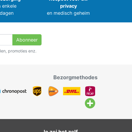
 enkele
privacy
dagen
en medisch geheim
Abonneer
den, promoties enz.
Bezorgmethodes
Je zei het zelf