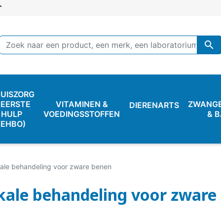

UISZORG
 EERSTE
VITAMINEN &
ZWANG
DIERENARTS
HULP
VOEDINGSSTOFFEN
& 
(EHBO)
ale behandeling voor zware benen
kale behandeling voor zware