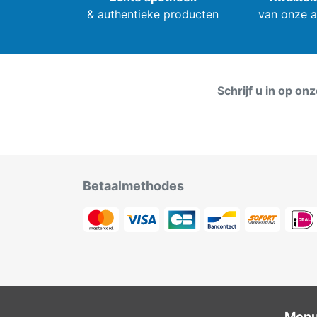
& authentieke producten
van onze 
Schrijf u in op on
Betaalmethodes
Men