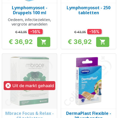
Lymphomyosot -
Lymphomyosot - 250
Druppels 100 ml
tabletten
Oedeem, infectieziekten,
vergrote amandelen
-16%
-16%
€ 43,95
€ 43,95
€ 36,92
€ 36,92


Prijs
Prijs

Uit de markt gehaald
Mbrace Focus & Relax -
DermaPlast Flexible -