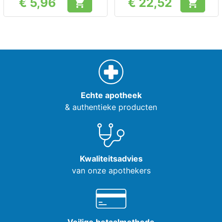
€ 5,96
€ 22,52


Prijs
Prijs
Echte apotheek
& authentieke producten
Kwaliteitsadvies
van onze apothekers