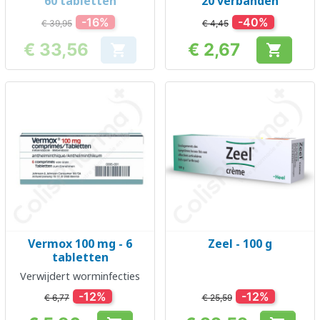
60 tabletten
20 verbanden
-16%
-40%
€ 39,95
€ 4,45
€ 33,56
€ 2,67


Prijs
Prijs
Vermox 100 mg - 6
Zeel - 100 g
tabletten
Verwijdert worminfecties
-12%
-12%
€ 6,77
€ 25,59