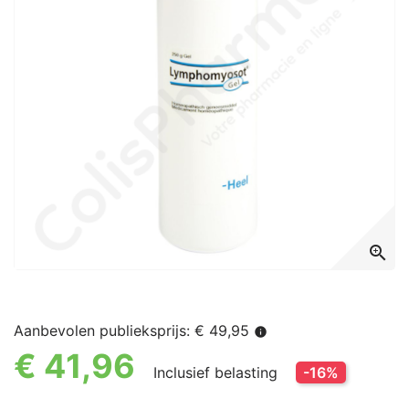
zoom_in
Aanbevolen publieksprijs: € 49,95
info
€ 41,96
Inclusief belasting
-16%