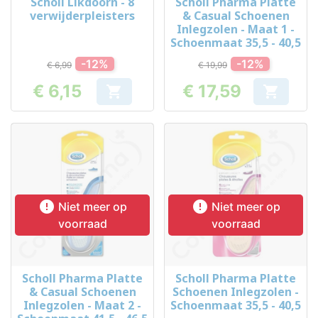
Scholl Likdoorn - 8
Scholl Pharma Platte
verwijderpleisters
& Casual Schoenen
Inlegzolen - Maat 1 -
Schoenmaat 35,5 - 40,5
-12%
-12%
€ 6,99
€ 19,99
€ 6,15
€ 17,59


Prijs
Prijs


Niet meer op
Niet meer op
voorraad
voorraad
Scholl Pharma Platte
Scholl Pharma Platte
& Casual Schoenen
Schoenen Inlegzolen -
Inlegzolen - Maat 2 -
Schoenmaat 35,5 - 40,5