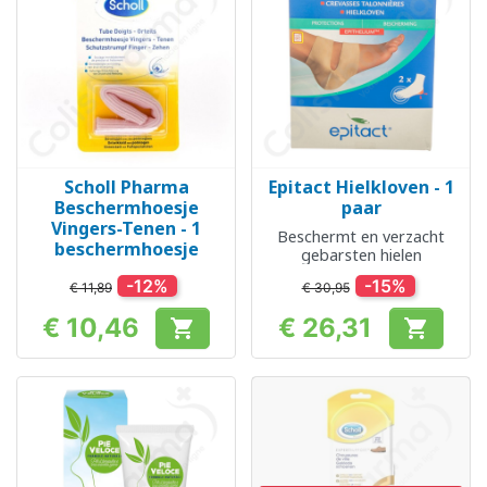
Scholl Pharma
Epitact Hielkloven - 1
Beschermhoesje
paar
Vingers-Tenen - 1
Beschermt en verzacht
beschermhoesje
gebarsten hielen
-12%
-15%
€ 11,89
€ 30,95
€ 10,46
€ 26,31


Prijs
Prijs