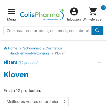
0


shopping_cart
Menu
Inloggen
Winkelwagen

Home
Schoonheid & Cosmetica
home
Hand- en voetverzorging
Kloven
Filters
(12 produits)
Kloven
Er zijn 12 producten.