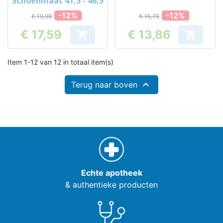
Schoenmaat 41,5 - 46,5
-12%
-12%
€ 19,99
€ 15,75
€ 17,59
€ 13,86


Prijs
Prijs
Item 1-12 van 12 in totaal item(s)

Terug naar boven
Echte apotheek
& authentieke producten