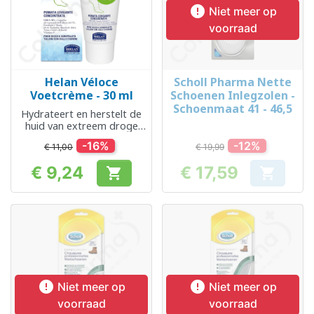

Niet meer op
voorraad
Helan Véloce
Scholl Pharma Nette
Voetcrème - 30 ml
Schoenen Inlegzolen -
Schoenmaat 41 - 46,5
Hydrateert en herstelt de
huid van extreem droge
voeten
-16%
-12%
€ 11,00
€ 19,99
€ 9,24
€ 17,59


Prijs
Prijs


Niet meer op
Niet meer op
voorraad
voorraad