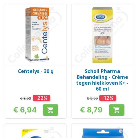
Centelys - 30 g
Scholl Pharma
Behandeling - Crème
tegen hielkloven K+ -
60 ml
-22%
-12%
€ 8,90
€ 9,99
€ 6,94
€ 8,79


Prijs
Prijs