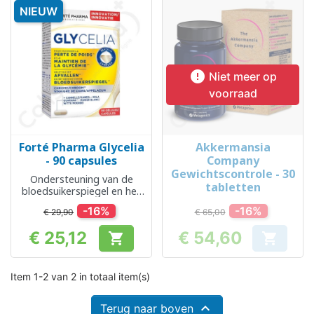
NIEUW

Niet meer op
voorraad
Forté Pharma Glycelia
Akkermansia
- 90 capsules
Company
Gewichtscontrole - 30
Ondersteuning van de
tabletten
bloedsuikerspiegel en het
gewicht
-16%
-16%
€ 29,90
€ 65,00
€ 25,12
€ 54,60


Prijs
Prijs
Item 1-2 van 2 in totaal item(s)

Terug naar boven