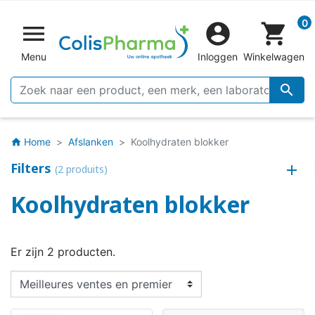
0


shopping_cart
Menu
Inloggen
Winkelwagen

Home
Afslanken
Koolhydraten blokker
home
Filters
(2 produits)
Koolhydraten blokker
Er zijn 2 producten.