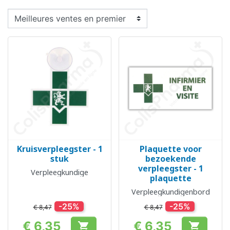
Kruisverpleegster - 1
Plaquette voor
stuk
bezoekende
verpleegster - 1
Verpleegkundige
plaquette
Verpleegkundigenbord
-25%
-25%
€ 8,47
€ 8,47
€ 6,35
€ 6,35

