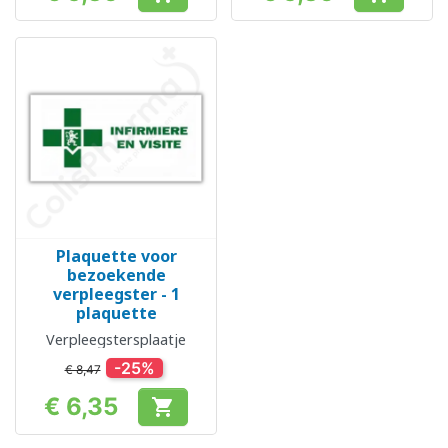
Prijs
Prijs
Plaquette voor
bezoekende
verpleegster - 1
plaquette
Verpleegstersplaatje
-25%
€ 8,47
€ 6,35

Prijs