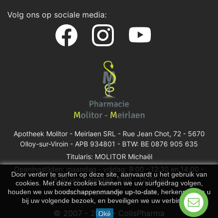
Volg ons op sociale media:
Apotheek Molitor - Meirlaen SRL -
Rue Jean Chot, 72 - 5670
Olloy-sur-Viroin
- APB 934801 - BTW: BE 0876 905 635
Titularis: MOLITOR Michaël
Openingstijden: maandag - vrijdag: 9:00 - 12:30 en 14:00 -
Door verder te surfen op deze site, aanvaardt u het gebruik van
18:30 uur, zaterdag: 9:00 - 12:00 uur
cookies. Met deze cookies kunnen we uw surfgedrag volgen,
houden we uw boodschappenmandje up-to-date, herkennen we u
Vind een apotheek van wacht
bij uw volgende bezoek, en beveiligen we uw verbinding.
© 2007 - 2026 - ColisPharma
Oké