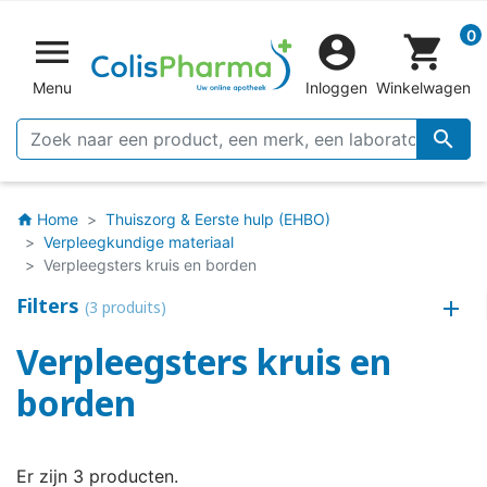
0


shopping_cart
Menu
Inloggen
Winkelwagen

Home
Thuiszorg & Eerste hulp (EHBO)
home
Verpleegkundige materiaal
Verpleegsters kruis en borden
Filters
(3 produits)
Verpleegsters kruis en
borden
Er zijn 3 producten.