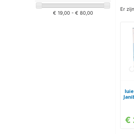
Er zij
€ 19,00 - € 80,00
lui
Jani
€