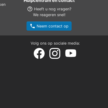
Hulpcentrum en contact
ken
help_outline
Heeft u nog vragen?
We reageren snel!
phone
Neem contact op
Volg ons op sociale media: