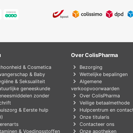
u
Over ColisPharma
chevron_right
hoonheid & Cosmetica
Bezorging
chevron_right
angerschap & Baby
Wettelijke bepalingen
chevron_right
giëne & Seksualiteit
Algemene
tuurlijke geneeskunde
verkoopvoorwaarden
chevron_right
neesmiddelen zonder
Over ColisPharma
chevron_right
hrift
Veilige betaalmethode
chevron_right
uiszorg & Eerste hulp
Hulpcentrum en contac
chevron_right
O)
Onze titularis
chevron_right
erenarts
Contacteer ons
chevron_right
taminen & Voedingsstoffen
Onze apotheken