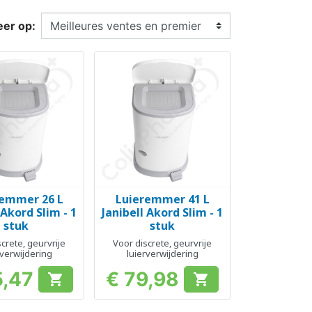
eer op:
remmer 26 L
Luieremmer 41 L
el bekijken
Snel bekijken

 Akord Slim - 1
Janibell Akord Slim - 1
stuk
stuk
crete, geurvrije
Voor discrete, geurvrije
rverwijdering
luierverwijdering
5,47
€ 79,98


Prijs
Prijs