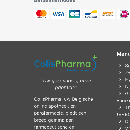
Betaalmethodes
Men
chevron_right
Sc
chevron_right
Zw
chevron_right
Hy
"Uw gezondheid, onze
chevron_right
Na
prioriteit!"
chevron_right
Ge
ColisPharma, uw Belgische
voorsc
online apotheek en
chevron_right
Th
parafarmacie, biedt een
(EHB
breed gamma aan
chevron_right
Di
farmaceutische en
chevron_right
Vi