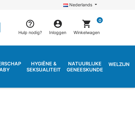
Nederlands
0


shopping_cart
Hulp nodig?
Inloggen
Winkelwagen
ERSCHAP
HYGIËNE &
NATUURLIJKE
WELZIJN
BABY
SEKSUALITEIT
GENEESKUNDE