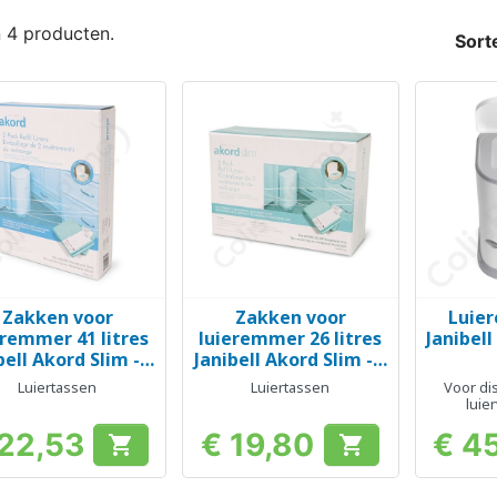
n 4 producten.
Sort
Zakken voor
Zakken voor
Luie
Snel bekijken
Snel bekijken
Sn



eremmer 41 litres
luieremmer 26 litres
Janibell
bell Akord Slim - 2
Janibell Akord Slim - 2
rollen
rollen
Luiertassen
Luiertassen
Voor dis
luie
 22,53
€ 19,80
€ 4


Prijs
Prijs