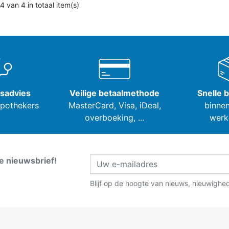
4 van 4 in totaal item(s)
tsadvies
Veilige betaalmethode
Snelle 
apothekers
MasterCard, Visa,
iDeal,
binnen
overboeking, ...
werk
ze nieuwsbrief!
Blijf op de hoogte van nieuws, nieuwighe