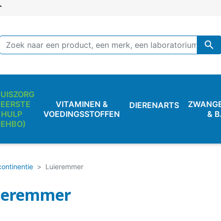

UISZORG
 EERSTE
VITAMINEN &
ZWANG
DIERENARTS
HULP
VOEDINGSSTOFFEN
& 
(EHBO)
continentie
Luieremmer
ieremmer