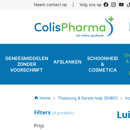
Neem contact op
|
Volg ons op
TH
GENEESMIDDELEN
SCHOONHEID
&
AFSLANKEN
ZONDER
&
VOORSCHRIFT
COSMETICA
Home
Thuiszorg & Eerste hulp (EHBO)
In
home
Lu
Filters
(4 produits)
Prijs