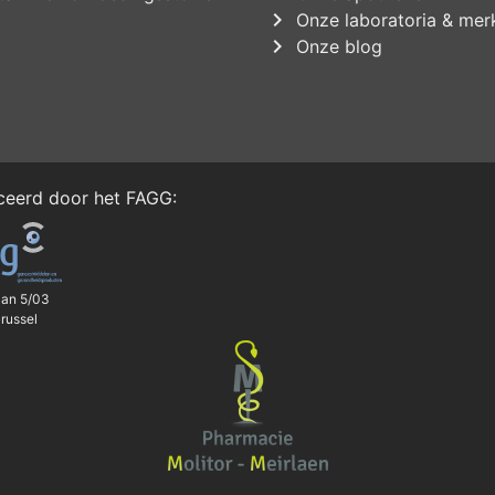
chevron_right
Onze laboratoria & mer
chevron_right
Onze blog
iceerd door het
FAGG
:
aan 5/03
russel