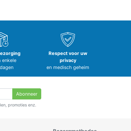
bezorging
Respect voor uw
 enkele
privacy
dagen
en medisch geheim
Abonneer
den, promoties enz.