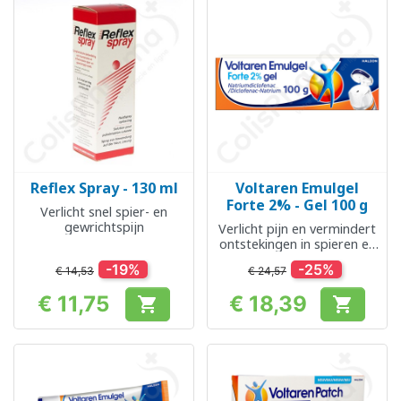
Reflex Spray - 130 ml
Voltaren Emulgel
Forte 2% - Gel 100 g
Verlicht snel spier- en
gewrichtspijn
Verlicht pijn en vermindert
ontstekingen in spieren en
gewrichten
-19%
-25%
€ 14,53
€ 24,57
€ 11,75
€ 18,39


Prijs
Prijs