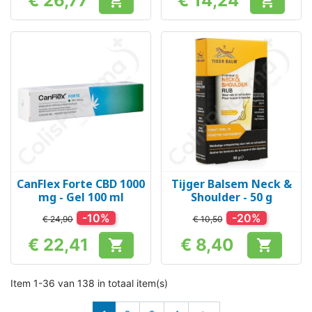
€ 26,77
€ 14,24


Prijs
Prijs
CanFlex Forte CBD 1000
Tijger Balsem Neck &
mg - Gel 100 ml
Shoulder - 50 g
-10%
-20%
€ 24,90
€ 10,50
€ 22,41
€ 8,40


Prijs
Prijs
Item 1-36 van 138 in totaal item(s)