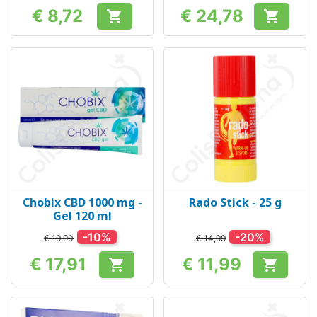
€ 8,72
€ 24,78


Prijs
Prijs
Chobix CBD 1000 mg -
Rado Stick - 25 g
Gel 120 ml
-10%
-20%
€ 19,90
€ 14,99
€ 17,91
€ 11,99


Prijs
Prijs