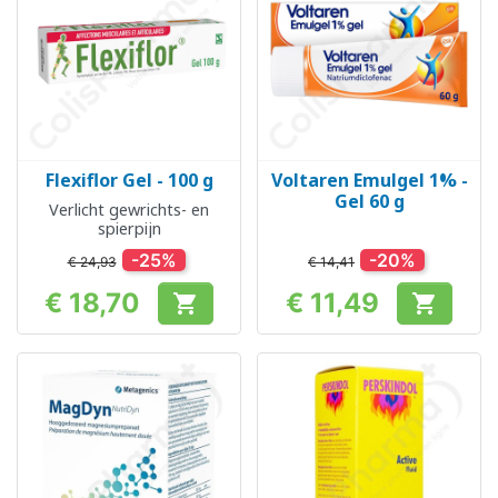
Flexiflor Gel - 100 g
Voltaren Emulgel 1% -
Gel 60 g
Verlicht gewrichts- en
spierpijn
-25%
-20%
€ 24,93
€ 14,41
€ 18,70
€ 11,49


Prijs
Prijs