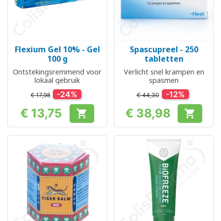
Flexium Gel 10% - Gel
Spascupreel - 250
100 g
tabletten
Ontstekingsremmend voor
Verlicht snel krampen en
lokaal gebruik
spasmen
-24%
-12%
€ 17,98
€ 44,30
€ 13,75
€ 38,98


Prijs
Prijs