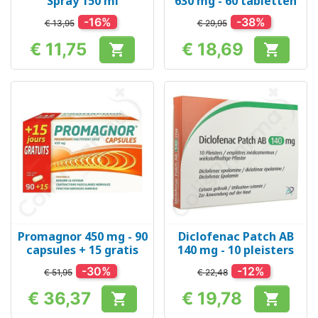
Spray 150 ml
630 mg - 60 tabletten
-16%
-38%
€ 13,95
€ 29,95
€ 11,75
€ 18,69


Prijs
Prijs
Promagnor 450 mg - 90
Diclofenac Patch AB
capsules + 15 gratis
140 mg - 10 pleisters
-30%
-12%
€ 51,95
€ 22,48
€ 36,37
€ 19,78


Prijs
Prijs