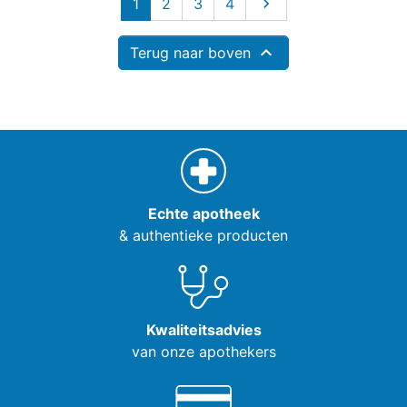
Volgende
1
2
3
4


Terug naar boven
Echte apotheek
& authentieke producten
Kwaliteitsadvies
van onze apothekers