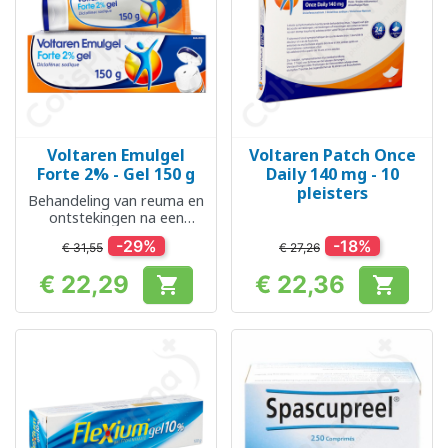
Voltaren Emulgel
Voltaren Patch Once
Forte 2% - Gel 150 g
Daily 140 mg - 10
pleisters
Behandeling van reuma en
ontstekingen na een
blessure
-29%
-18%
€ 31,55
€ 27,26
€ 22,29
€ 22,36


Prijs
Prijs