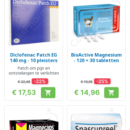
Diclofenac Patch EG
BioActive Magnesium
140 mg - 10 pleisters
- 120 + 30 tabletten
Patch om pijn en
ontstekingen te verlichten
-22%
-25%
€ 22,48
€ 19,95
€ 17,53
€ 14,96


Prijs
Prijs