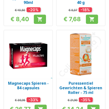
90ml
40 g
-20%
-18%
€ 10,50
€ 9,37
€ 8,40
€ 7,68


Prijs
Prijs
Magnecaps Spieren -
Puressentiel
84 capsules
Gewrichten & Spieren
Roller - 75 ml
-33%
-35%
€ 39,95
€ 21,90