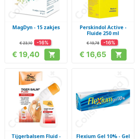
MagDyn - 15 zakjes
Perskindol Active -
Fluide 250 ml
-16%
-16%
€ 23,10
€ 19,78
€ 19,40
€ 16,65


Prijs
Prijs
Tijgerbalsem Fluid -
Flexium Gel 10% - Gel