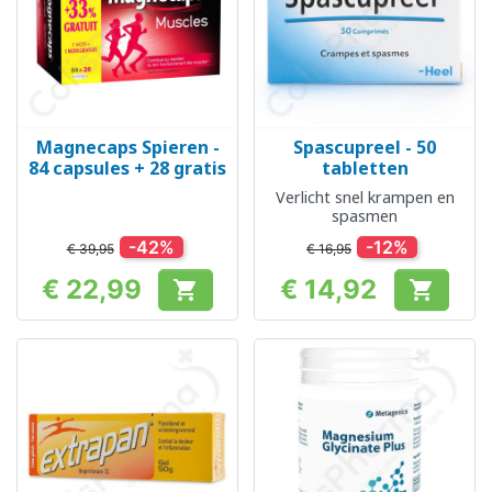
Magnecaps Spieren -
Spascupreel - 50
84 capsules + 28 gratis
tabletten
Verlicht snel krampen en
spasmen
-42%
-12%
€ 39,95
€ 16,95
€ 22,99
€ 14,92


Prijs
Prijs