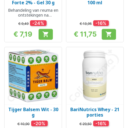
Forte 2% - Gel 30 g
100 ml
Behandeling van reuma en
ontstekingen na
verwondingen
-24%
-16%
€ 9,49
€ 13,95
€ 7,19
€ 11,75


Prijs
Prijs
Tijger Balsem Wit - 30
BariNutrics Whey - 21
g
porties
-20%
-16%
€ 10,90
€ 29,50