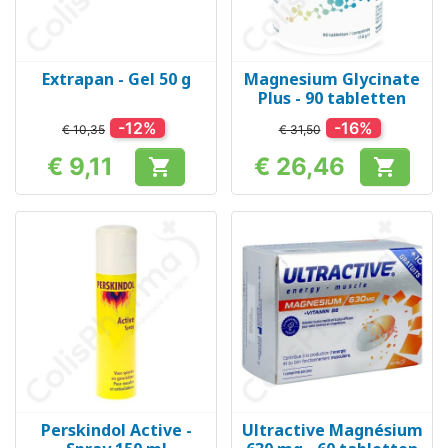
Extrapan - Gel 50 g
Magnesium Glycinate
Plus - 90 tabletten
-12%
-16%
€ 10,35
€ 31,50
€ 9,11
€ 26,46


Prijs
Prijs
Perskindol Active -
Ultractive Magnésium