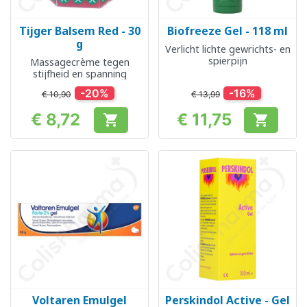
Tijger Balsem Red - 30
Biofreeze Gel - 118 ml
g
Verlicht lichte gewrichts- en
spierpijn
Massagecrème tegen
stijfheid en spanning
-20%
-16%
€ 10,90
€ 13,99
€ 8,72
€ 11,75


Prijs
Prijs
Voltaren Emulgel
Perskindol Active - Gel