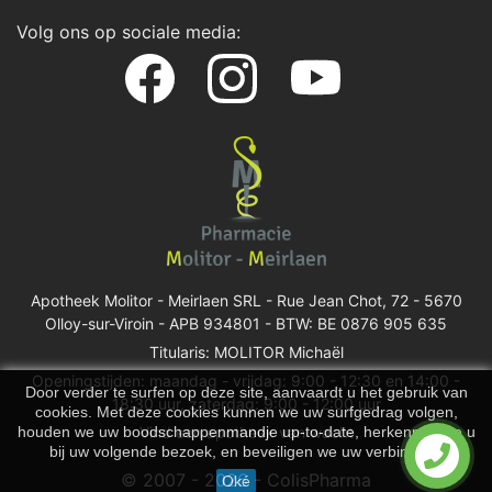
Volg ons op sociale media:
Apotheek Molitor - Meirlaen SRL -
Rue Jean Chot, 72 - 5670
Olloy-sur-Viroin
- APB 934801 - BTW: BE 0876 905 635
Titularis: MOLITOR Michaël
Openingstijden: maandag - vrijdag: 9:00 - 12:30 en 14:00 -
Door verder te surfen op deze site, aanvaardt u het gebruik van
18:30 uur, zaterdag: 9:00 - 12:00 uur
cookies. Met deze cookies kunnen we uw surfgedrag volgen,
houden we uw boodschappenmandje up-to-date, herkennen we u
Vind een apotheek van wacht
bij uw volgende bezoek, en beveiligen we uw verbinding.
© 2007 - 2026 - ColisPharma
Oké