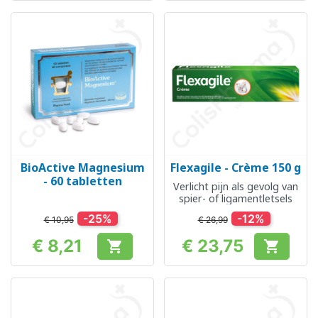
BioActive Magnesium
Flexagile - Crème 150 g
- 60 tabletten
Verlicht pijn als gevolg van
spier- of ligamentletsels
-25%
-12%
€ 10,95
€ 26,99
€ 8,21
€ 23,75


Prijs
Prijs