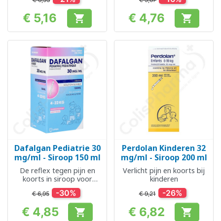
€ 5,16
€ 4,76


Prijs
Prijs
Dafalgan Pediatrie 30
Perdolan Kinderen 32
mg/ml - Siroop 150 ml
mg/ml - Siroop 200 ml
De reflex tegen pijn en
Verlicht pijn en koorts bij
koorts in siroop voor
kinderen
kinderen
-30%
-26%
€ 6,95
€ 9,21
€ 4,85
€ 6,82


Prijs
Prijs