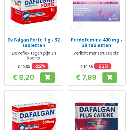
Dafalgan Forte 1 g - 32
Perdofemina 400 mg -
tabletten
30 tabletten
De reflex tegen pijn en
Verlicht menstruatiepijn
koorts
-22%
-23%
€ 10,50
€ 10,38
€ 8,20
€ 7,99


Prijs
Prijs