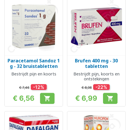
Paracetamol Sandoz 1
Brufen 400 mg - 30
g - 32 bruistabletten
tabletten
Bestrijdt pijn en koorts
Bestrijdt pijn, koorts en
ontstekingen
-12%
-22%
€ 7,46
€ 8,98
€ 6,56
€ 6,99


Prijs
Prijs