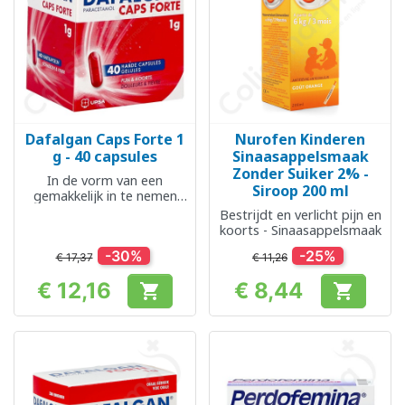
Dafalgan Caps Forte 1
Nurofen Kinderen
g - 40 capsules
Sinaasappelsmaak
Zonder Suiker 2% -
In de vorm van een
Siroop 200 ml
gemakkelijk in te nemen
capsule
Bestrijdt en verlicht pijn en
koorts - Sinaasappelsmaak
-30%
-25%
€ 17,37
€ 11,26
€ 12,16
€ 8,44


Prijs
Prijs