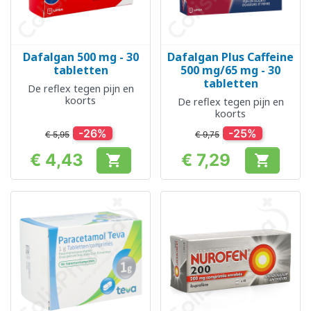
Dafalgan 500 mg - 30
Dafalgan Plus Caffeine
tabletten
500 mg/65 mg - 30
tabletten
De reflex tegen pijn en
koorts
De reflex tegen pijn en
koorts
-26%
-25%
€ 5,95
€ 9,75
€ 4,43
€ 7,29


Prijs
Prijs