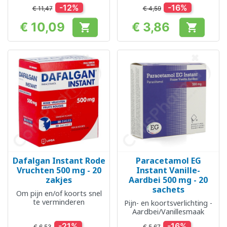
vanaf 12 jaar
-12%
-16%
€ 11,47
€ 4,59
€ 10,09
€ 3,86


Prijs
Prijs
Dafalgan Instant Rode
Paracetamol EG
Vruchten 500 mg - 20
Instant Vanille-
zakjes
Aardbei 500 mg - 20
sachets
Om pijn en/of koorts snel
te verminderen
Pijn- en koortsverlichting -
Aardbei/Vanillesmaak
-21%
-16%
€ 6,53
€ 5,67