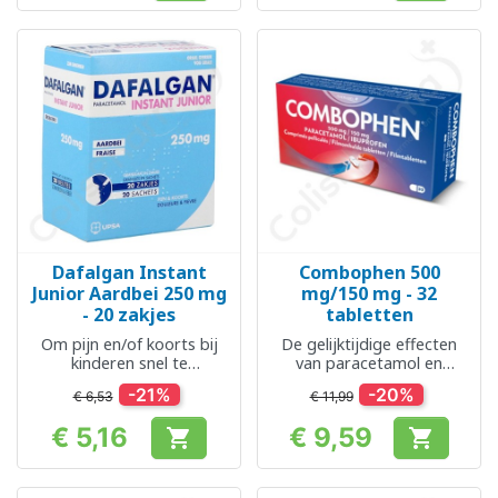
Dafalgan Instant
Combophen 500
Junior Aardbei 250 mg
mg/150 mg - 32
- 20 zakjes
tabletten
Om pijn en/of koorts bij
De gelijktijdige effecten
kinderen snel te
van paracetamol en
verminderen
ibuprofen
-21%
-20%
€ 6,53
€ 11,99
€ 5,16
€ 9,59


Prijs
Prijs