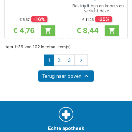
Bestrijdt pijn en koorts en
verlicht deze -
Aardbeiensmaak
-16%
-25%
€ 5,67
€ 11,26
€ 4,76
€ 8,44


Prijs
Prijs
Item 1-36 van 102 in totaal item(s)
Volgende
1
2
3


Terug naar boven
Echte apotheek