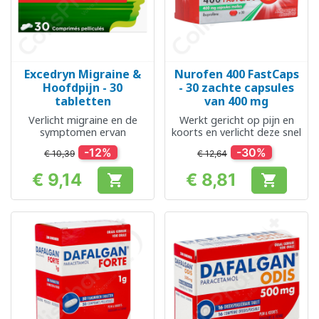
Excedryn Migraine &
Nurofen 400 FastCaps
Hoofdpijn - 30
- 30 zachte capsules
tabletten
van 400 mg
Verlicht migraine en de
Werkt gericht op pijn en
symptomen ervan
koorts en verlicht deze snel
-12%
-30%
€ 10,39
€ 12,64
€ 9,14
€ 8,81


Prijs
Prijs