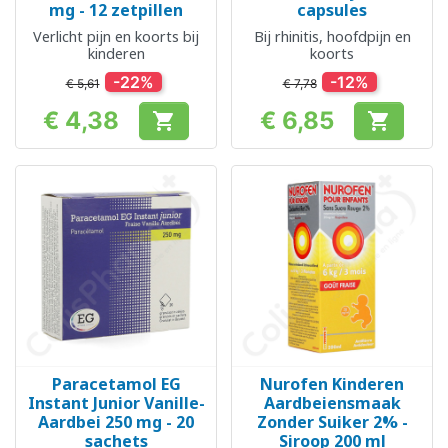
mg - 12 zetpillen
capsules
Verlicht pijn en koorts bij
Bij rhinitis, hoofdpijn en
kinderen
koorts
-22%
-12%
€ 5,61
€ 7,78
€ 4,38
€ 6,85


Prijs
Prijs
Paracetamol EG
Nurofen Kinderen
Instant Junior Vanille-
Aardbeiensmaak
Aardbei 250 mg - 20
Zonder Suiker 2% -
sachets
Siroop 200 ml