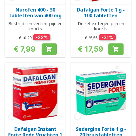
Nurofen 400 - 30
Dafalgan Forte 1 g -
tabletten van 400 mg
100 tabletten
Bestrijdt en verlicht pijn en
De reflex tegen pijn en
koorts
koorts
-22%
-31%
€ 10,29
€ 25,56
€ 7,99
€ 17,59


Prijs
Prijs
Dafalgan Instant
Sedergine Forte 1 g -
Forte Rode Vruchten 1
20 bruistabletten