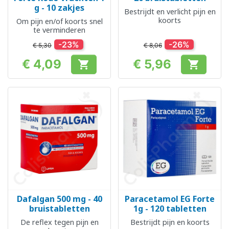
g - 10 zakjes
Bestrijdt en verlicht pijn en
koorts
Om pijn en/of koorts snel
te verminderen
-23%
-26%
€ 5,30
€ 8,06
€ 4,09
€ 5,96


Prijs
Prijs
Dafalgan 500 mg - 40
Paracetamol EG Forte
bruistabletten
1g - 120 tabletten
De reflex tegen pijn en
Bestrijdt pijn en koorts