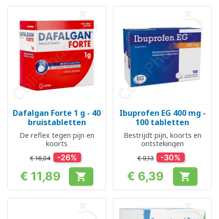
Dafalgan Forte 1 g - 40
Ibuprofen EG 400 mg -
bruistabletten
100 tabletten
De reflex tegen pijn en
Bestrijdt pijn, koorts en
koorts
ontstekingen
-26%
-30%
€ 16,04
€ 9,13
€ 11,89
€ 6,39


Prijs
Prijs