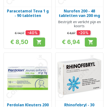
Paracetamol Teva 1 g
Nurofen 200 - 48
- 90 tabletten
tabletten van 200 mg
Bestrijdt en verlicht pijn en
koorts
-40%
-20%
€ 14,17
€ 8,67
€ 8,50
€ 6,94


Prijs
Prijs
Perdolan Kleuters 200
Rhinofebryl - 30