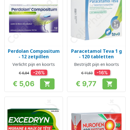
Perdolan Compositum
Paracetamol Teva 1 g
- 12 zetpillen
- 120 tabletten
Verlicht pijn en koorts
Bestrijdt pijn en koorts
-26%
-16%
€ 6,84
€ 11,63
€ 5,06
€ 9,77


Prijs
Prijs