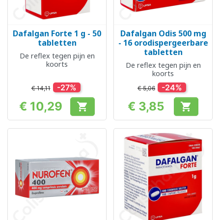
Dafalgan Forte 1 g - 50
Dafalgan Odis 500 mg
tabletten
- 16 orodispergeerbare
tabletten
De reflex tegen pijn en
koorts
De reflex tegen pijn en
koorts
-27%
-24%
€ 14,11
€ 5,06
€ 10,29
€ 3,85


Prijs
Prijs