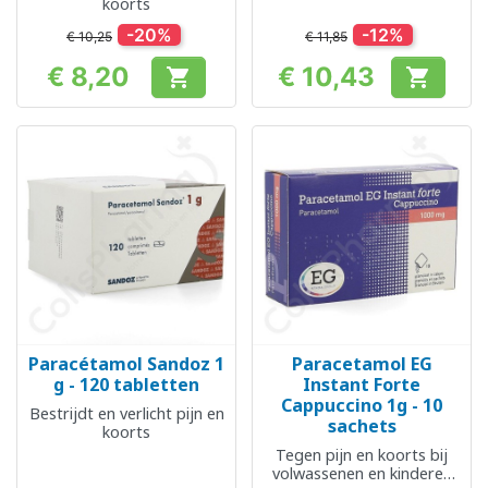
koorts
-20%
-12%
€ 10,25
€ 11,85
€ 8,20
€ 10,43


Prijs
Prijs
Paracétamol Sandoz 1
Paracetamol EG
g - 120 tabletten
Instant Forte
Cappuccino 1g - 10
Bestrijdt en verlicht pijn en
sachets
koorts
Tegen pijn en koorts bij
volwassenen en kinderen