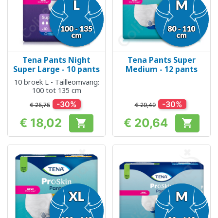
Tena Pants Night
Tena Pants Super
Super Large - 10 pants
Medium - 12 pants
10 broek L - Tailleomvang:
100 tot 135 cm
-30%
-30%
€ 25,75
€ 29,49
€ 18,02
€ 20,64


Prijs
Prijs