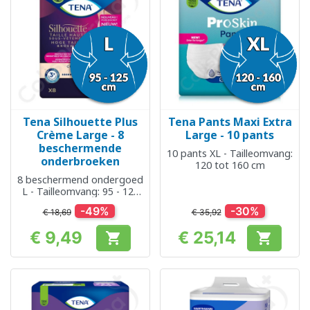
Tena Silhouette Plus
Tena Pants Maxi Extra
Crème Large - 8
Large - 10 pants
beschermende
10 pants XL - Tailleomvang:
onderbroeken
120 tot 160 cm
8 beschermend ondergoed
L - Tailleomvang: 95 - 125
cm
-49%
-30%
€ 18,69
€ 35,92
€ 9,49
€ 25,14


Prijs
Prijs