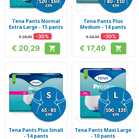
Tena Pants Normal
Tena Pants Plus
Extra Large - 15 pants
Medium - 14 pants
-30%
-30%
€ 28,99
€ 24,99
€ 20,29
€ 17,49


Prijs
Prijs
Tena Pants Plus Small
Tena Pants Maxi Large
- 14 pants
- 10 pants