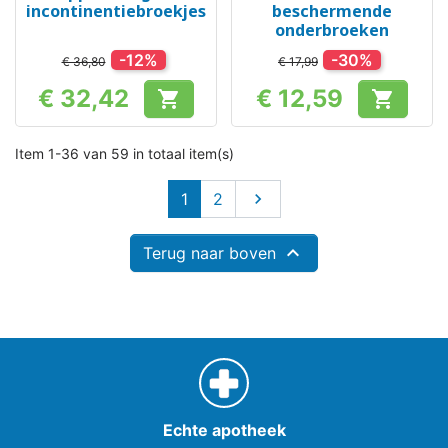
incontinentiebroekjes
beschermende
onderbroeken
-12%
-30%
€ 36,80
€ 17,99
€ 32,42
€ 12,59


Prijs
Prijs
Item 1-36 van 59 in totaal item(s)
Volgende
1
2


Terug naar boven
Echte apotheek