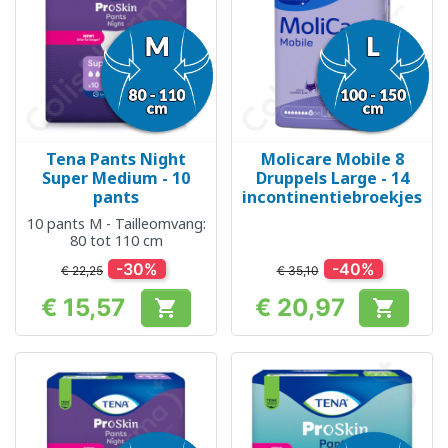
Tena Pants Night
Molicare Mobile 8
Super Medium - 10
Druppels Large - 14
pants
incontinentiebroekjes
10 pants M - Tailleomvang:
80 tot 110 cm
-30%
-40%
€ 22,25
€ 35,10
€ 15,57
€ 20,97


Prijs
Prijs