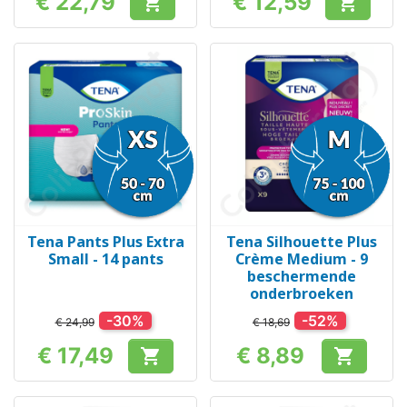
€ 22,79
€ 12,59


Prijs
Prijs
Tena Pants Plus Extra
Tena Silhouette Plus
Small - 14 pants
Crème Medium - 9
beschermende
onderbroeken
-30%
-52%
€ 24,99
€ 18,69
€ 17,49
€ 8,89


Prijs
Prijs