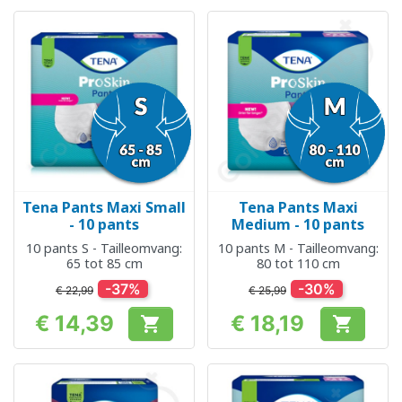
Tena Pants Maxi Small
Tena Pants Maxi
- 10 pants
Medium - 10 pants
10 pants S - Tailleomvang:
10 pants M - Tailleomvang:
65 tot 85 cm
80 tot 110 cm
-37%
-30%
€ 22,99
€ 25,99
€ 14,39
€ 18,19


Prijs
Prijs