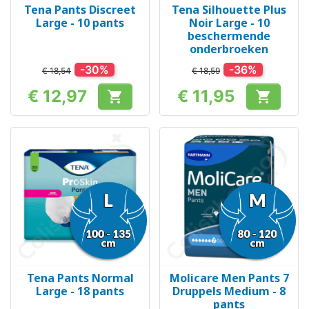
Tena Pants Discreet
Tena Silhouette Plus
Large - 10 pants
Noir Large - 10
beschermende
onderbroeken
-30%
-36%
€ 18,54
€ 18,59
€ 12,97
€ 11,95


Prijs
Prijs
Tena Pants Normal
Molicare Men Pants 7
Large - 18 pants
Druppels Medium - 8
pants