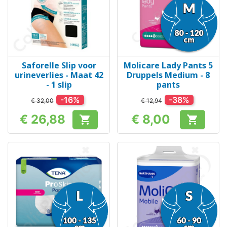
Saforelle Slip voor
Molicare Lady Pants 5
urineverlies - Maat 42
Druppels Medium - 8
- 1 slip
pants
-16%
-38%
€ 32,00
€ 12,94
€ 26,88
€ 8,00


Prijs
Prijs