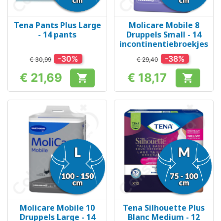
Tena Pants Plus Large
Molicare Mobile 8
- 14 pants
Druppels Small - 14
incontinentiebroekjes
-30%
-38%
€ 30,99
€ 29,40
€ 21,69
€ 18,17


Prijs
Prijs
Molicare Mobile 10
Tena Silhouette Plus
Druppels Large - 14
Blanc Medium - 12