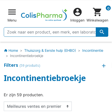
0


shopping_cart
Menu
Inloggen
Winkelwagen

Home
Thuiszorg & Eerste hulp (EHBO)
Incontinentie
home
Incontinentiebroekje
Filters
(59 produits)
Incontinentiebroekje
Er zijn 59 producten.