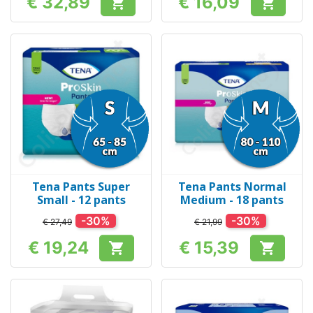
€ 32,89
€ 16,09


Prijs
Prijs
Tena Pants Super
Tena Pants Normal
Small - 12 pants
Medium - 18 pants
-30%
-30%
€ 27,49
€ 21,99
€ 19,24
€ 15,39


Prijs
Prijs