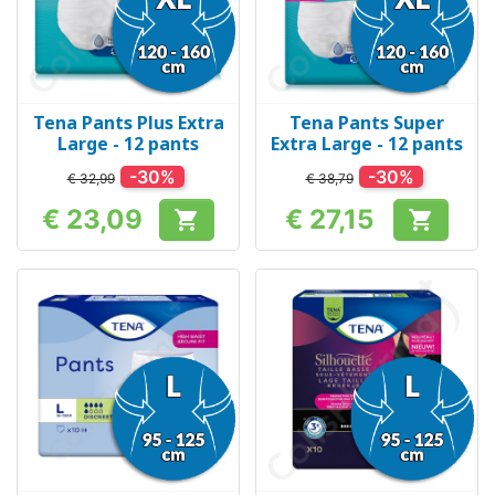
Tena Pants Plus Extra
Tena Pants Super
Large - 12 pants
Extra Large - 12 pants
-30%
-30%
€ 32,99
€ 38,79
€ 23,09
€ 27,15


Prijs
Prijs