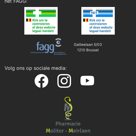
het
FAGG
:
Galileelaan 5/03
1210 Brussel
Volg ons op sociale media: