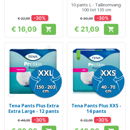
10 pants L - Tailleomvang:
100 tot 135 cm
-30%
-30%
€ 22,99
€ 30,99
€ 16,09
€ 21,69


Prijs
Prijs
Tena Pants Plus Extra
Tena Pants Plus XXS -
Extra Large - 12 pants
14 pants
-30%
-30%
€ 46,99
€ 22,99