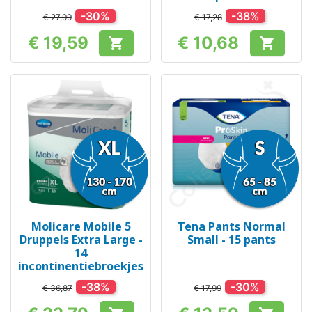
-30%
-38%
€ 27,99
€ 17,28
€ 19,59
€ 10,68


Prijs
Prijs
Molicare Mobile 5
Tena Pants Normal
Druppels Extra Large -
Small - 15 pants
14
incontinentiebroekjes
-38%
-30%
€ 36,87
€ 17,99