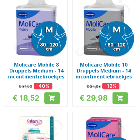
Molicare Mobile 8
Molicare Mobile 10
Druppels Medium - 14
Druppels Medium - 14
incontinentiebroekjes
incontinentiebroekjes
-40%
-12%
€ 31,00
€ 34,08
€ 18,52
€ 29,98


Prijs
Prijs