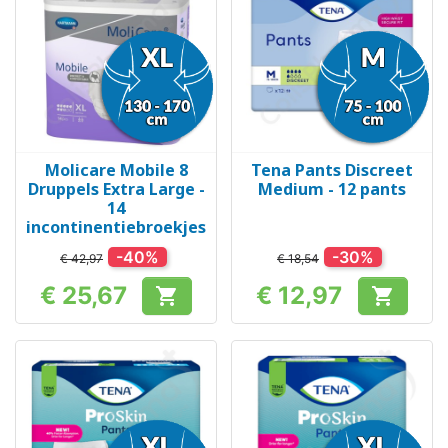
Molicare Mobile 8
Tena Pants Discreet
Druppels Extra Large -
Medium - 12 pants
14
incontinentiebroekjes
-40%
-30%
€ 42,97
€ 18,54
€ 25,67
€ 12,97


Prijs
Prijs