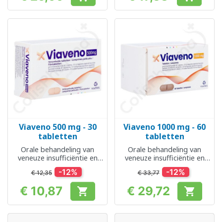
Prijs
Prijs
Viaveno 500 mg - 30
Viaveno 1000 mg - 60
tabletten
tabletten
Orale behandeling van
Orale behandeling van
veneuze insufficiëntie en
veneuze insufficiëntie en
aambeien
aambeien
-12%
-12%
€ 12,35
€ 33,77
€ 10,87
€ 29,72


Prijs
Prijs