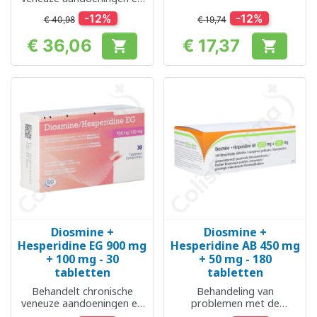
aambeien
acute aambeien
-12%
-12%
€ 40,98
€ 19,74
€ 36,06
€ 17,37


Prijs
Prijs
Diosmine +
Diosmine +
Hesperidine EG 900 mg
Hesperidine AB 450 mg
+ 100 mg - 30
+ 50 mg - 180
tabletten
tabletten
Behandelt chronische
Behandeling van
veneuze aandoeningen en
problemen met de
acute aambeien
bloedsomloop en