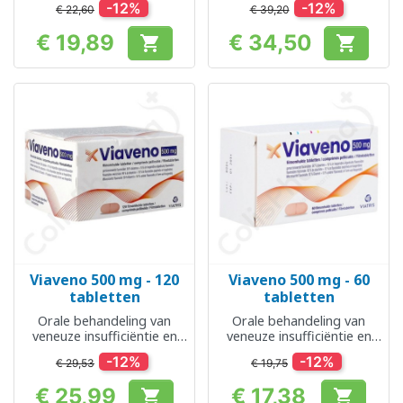
-12%
-12%
€ 22,60
€ 39,20
aambeien
€ 19,89
€ 34,50


Prijs
Prijs
Viaveno 500 mg - 120
Viaveno 500 mg - 60
tabletten
tabletten
Orale behandeling van
Orale behandeling van
veneuze insufficiëntie en
veneuze insufficiëntie en
aambeien
aambeien
-12%
-12%
€ 29,53
€ 19,75
€ 25,99
€ 17,38

