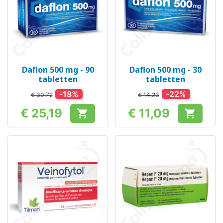
Daflon 500 mg - 90
Daflon 500 mg - 30
tabletten
tabletten
-18%
-22%
€ 30,72
€ 14,23
€ 25,19
€ 11,09


Prijs
Prijs