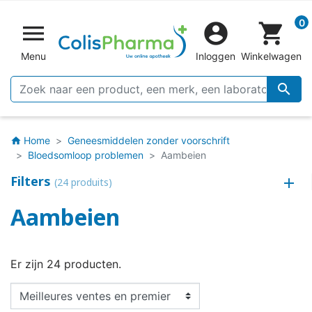
0


shopping_cart
Menu
Inloggen
Winkelwagen

Home
Geneesmiddelen zonder voorschrift
home
Bloedsomloop problemen
Aambeien
Filters
(24 produits)
Aambeien
Er zijn 24 producten.