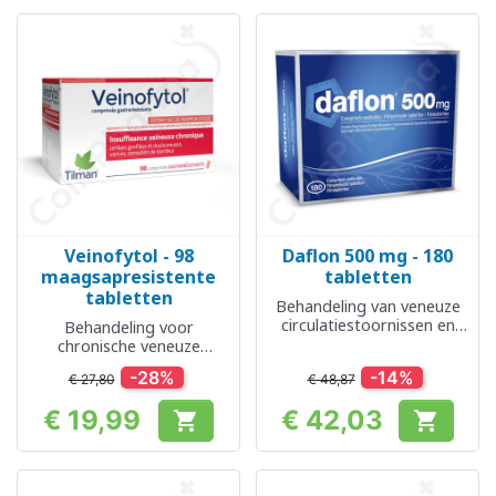
Veinofytol - 98
Daflon 500 mg - 180
maagsapresistente
tabletten
tabletten
Behandeling van veneuze
circulatiestoornissen en
Behandeling voor
aambeien
chronische veneuze
insufficiëntie
-28%
-14%
€ 27,80
€ 48,87
€ 19,99
€ 42,03


Prijs
Prijs