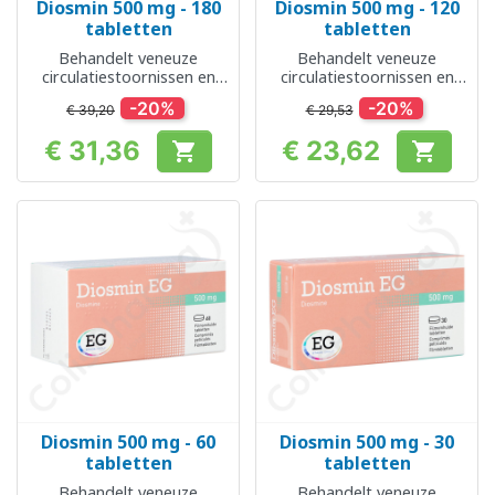
Diosmin 500 mg - 180
Diosmin 500 mg - 120
tabletten
tabletten
Behandelt veneuze
Behandelt veneuze
circulatiestoornissen en
circulatiestoornissen en
aambeien
aambeien
-20%
-20%
€ 39,20
€ 29,53
€ 31,36
€ 23,62


Prijs
Prijs
Diosmin 500 mg - 60
Diosmin 500 mg - 30
tabletten
tabletten
Behandelt veneuze
Behandelt veneuze