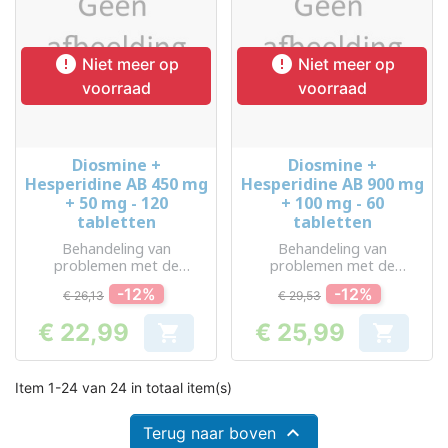


Niet meer op
Niet meer op
voorraad
voorraad
Diosmine +
Diosmine +
Hesperidine AB 450 mg
Hesperidine AB 900 mg
+ 50 mg - 120
+ 100 mg - 60
tabletten
tabletten
Behandeling van
Behandeling van
problemen met de
problemen met de
bloedsomloop en
bloedsomloop en
-12%
-12%
€ 26,13
€ 29,53
aambeien
aambeien
€ 22,99
€ 25,99


Prijs
Prijs
Item 1-24 van 24 in totaal item(s)

Terug naar boven