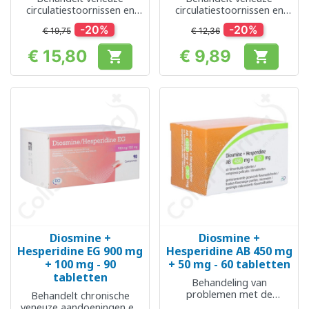
circulatiestoornissen en
circulatiestoornissen en
aambeien
aambeien
-20%
-20%
€ 19,75
€ 12,36
€ 15,80
€ 9,89


Prijs
Prijs
Diosmine +
Diosmine +
Hesperidine EG 900 mg
Hesperidine AB 450 mg
+ 100 mg - 90
+ 50 mg - 60 tabletten
tabletten
Behandeling van
problemen met de
Behandelt chronische
bloedsomloop en
veneuze aandoeningen en