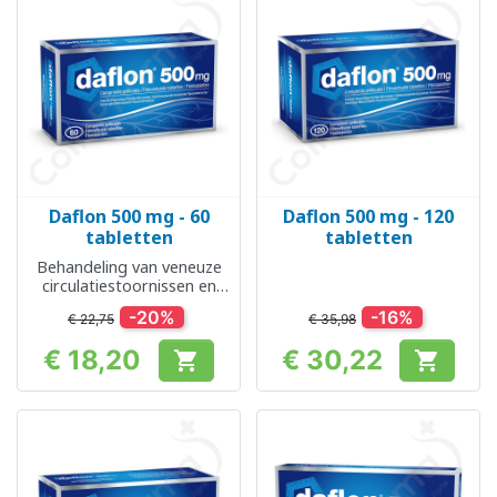
Daflon 500 mg - 60
Daflon 500 mg - 120
tabletten
tabletten
Behandeling van veneuze
circulatiestoornissen en
aambeien
-20%
-16%
€ 22,75
€ 35,98
€ 18,20
€ 30,22


Prijs
Prijs