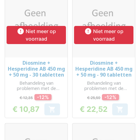


Niet meer op
Niet meer op
voorraad
voorraad
Diosmine +
Diosmine +
Hesperidine AB 450 mg
Hesperidine AB 450 mg
+ 50 mg - 30 tabletten
+ 50 mg - 90 tabletten
Behandeling van
Behandeling van
problemen met de
problemen met de
bloedsomloop en
bloedsomloop en
-12%
-12%
€ 12,35
€ 25,59
aambeien
aambeien
€ 10,87
€ 22,52


Prijs
Prijs