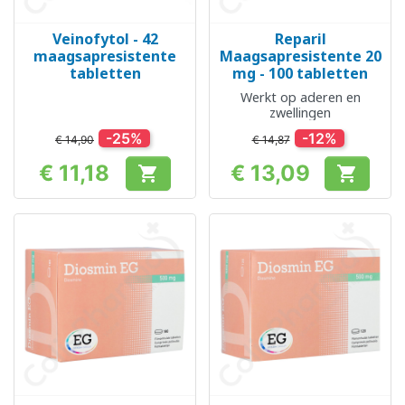
Veinofytol - 42
Reparil
maagsapresistente
Maagsapresistente 20
tabletten
mg - 100 tabletten
Werkt op aderen en
zwellingen
-25%
-12%
€ 14,90
€ 14,87
€ 11,18
€ 13,09


Prijs
Prijs