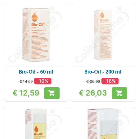
Bio-Oil - 60 ml
Bio-Oil - 200 ml
-16%
-16%
€ 14,99
€ 30,99
€ 12,59
€ 26,03


Prijs
Prijs