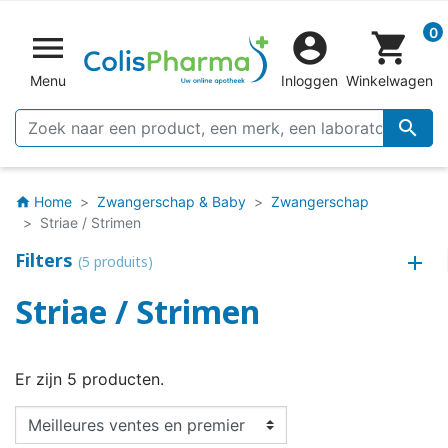
0


shopping_cart
Menu
Inloggen
Winkelwagen

Home
Zwangerschap & Baby
Zwangerschap
home
Striae / Strimen
Filters
(5 produits)
Striae / Strimen
Er zijn 5 producten.