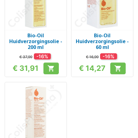
Bio-Oil
Bio-Oil
Huidverzorgingsolie -
Huidverzorgingsolie -
200 ml
60 ml
-16%
-16%
€ 37,99
€ 16,99
€ 31,91
€ 14,27


Prijs
Prijs