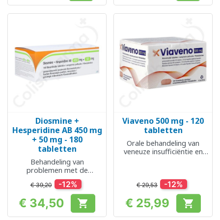
Diosmine +
Viaveno 500 mg - 120
Hesperidine AB 450 mg
tabletten
+ 50 mg - 180
Orale behandeling van
tabletten
veneuze insufficiëntie en
aambeien
Behandeling van
problemen met de
bloedsomloop en
-12%
-12%
€ 39,20
€ 29,53
aambeien
€ 34,50
€ 25,99


Prijs
Prijs