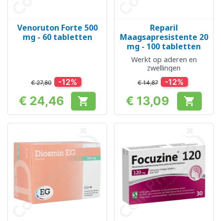
Venoruton Forte 500
Reparil
mg - 60 tabletten
Maagsapresistente 20
mg - 100 tabletten
Werkt op aderen en
zwellingen
-12%
-12%
€ 27,80
€ 14,87
€ 24,46
€ 13,09


Prijs
Prijs