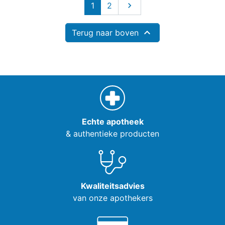
Volgende
1
2


Terug naar boven
Echte apotheek
& authentieke producten
Kwaliteitsadvies
van onze apothekers