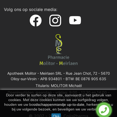
Volg ons op sociale media:
Apotheek Molitor - Meirlaen SRL -
Rue Jean Chot, 72 - 5670
Olloy-sur-Viroin
- APB 934801 - BTW: BE 0876 905 635
Titularis: MOLITOR Michaël
Openingstijden: maandag - vrijdag: 9:00 - 12:30 en 14:00 -
Door verder te surfen op deze site, aanvaardt u het gebruik van
18:30 uur, zaterdag: 9:00 - 12:00 uur
cookies. Met deze cookies kunnen we uw surfgedrag volgen,
houden we uw boodschappenmandje up-to-date, herkennen we u
Vind een apotheek van wacht
bij uw volgende bezoek, en beveiligen we uw verbinding.
© 2007 - 2026 - ColisPharma
Oké