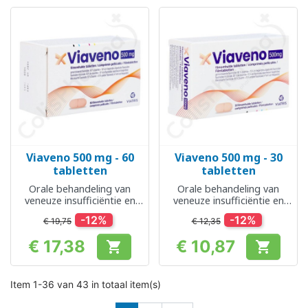
Viaveno 500 mg - 60
Viaveno 500 mg - 30
tabletten
tabletten
Orale behandeling van
Orale behandeling van
veneuze insufficiëntie en
veneuze insufficiëntie en
aambeien
aambeien
-12%
-12%
€ 19,75
€ 12,35
€ 17,38
€ 10,87


Prijs
Prijs
Item 1-36 van 43 in totaal item(s)