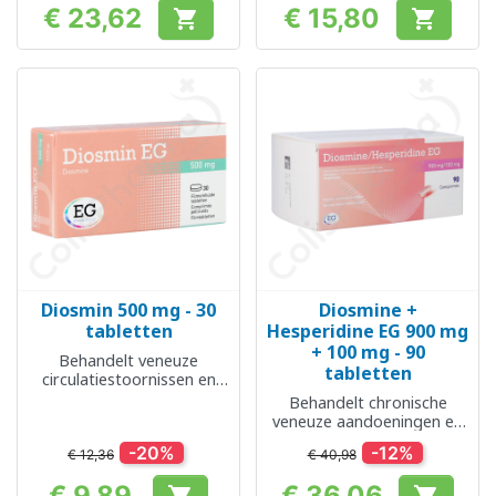
€ 23,62
€ 15,80


Prijs
Prijs
Diosmin 500 mg - 30
Diosmine +
tabletten
Hesperidine EG 900 mg
+ 100 mg - 90
Behandelt veneuze
tabletten
circulatiestoornissen en
aambeien
Behandelt chronische
veneuze aandoeningen en
acute aambeien
-20%
-12%
€ 12,36
€ 40,98
€ 9,89
€ 36,06