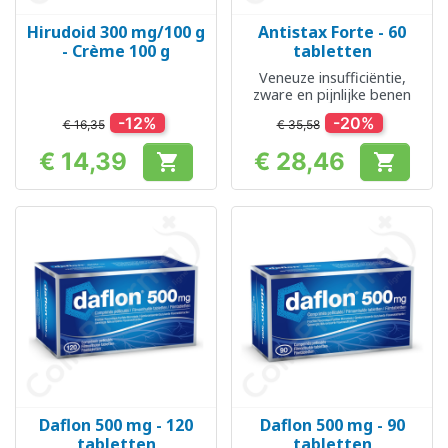
Hirudoid 300 mg/100 g
Antistax Forte - 60
- Crème 100 g
tabletten
Veneuze insufficiëntie,
zware en pijnlijke benen
-12%
-20%
€ 16,35
€ 35,58
€ 14,39
€ 28,46


Prijs
Prijs
Daflon 500 mg - 120
Daflon 500 mg - 90
tabletten
tabletten