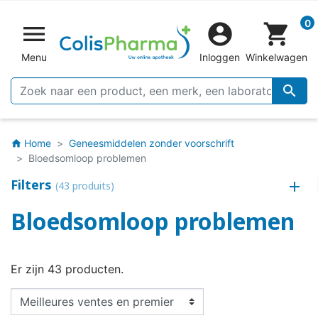
0


shopping_cart
Menu
Inloggen
Winkelwagen

Home
Geneesmiddelen zonder voorschrift
home
Bloedsomloop problemen
Filters
(43 produits)
Bloedsomloop problemen
Er zijn 43 producten.