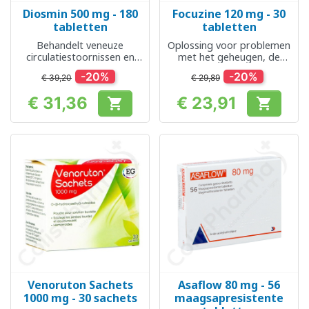
Diosmin 500 mg - 180
Focuzine 120 mg - 30
tabletten
tabletten
Behandelt veneuze
Oplossing voor problemen
circulatiestoornissen en
met het geheugen, de
aambeien
concentratie en de
-20%
-20%
€ 39,20
€ 29,89
aandacht
€ 31,36
€ 23,91


Prijs
Prijs
Venoruton Sachets
Asaflow 80 mg - 56
1000 mg - 30 sachets
maagsapresistente