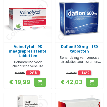
Veinofytol - 98
Daflon 500 mg - 180
maagsapresistente
tabletten
tabletten
Behandeling van veneuze
circulatiestoornissen en
Behandeling voor
aambeien
chronische veneuze
insufficiëntie
-28%
-14%
€ 27,80
€ 48,87
€ 19,99
€ 42,03


Prijs
Prijs