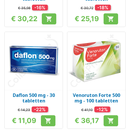
-16%
-18%
€ 35,98
€ 30,72
€ 30,22
€ 25,19


Prijs
Prijs
Daflon 500 mg - 30
Venoruton Forte 500
tabletten
mg - 100 tabletten
-22%
-12%
€ 14,23
€ 41,10
€ 11,09
€ 36,17


Prijs
Prijs