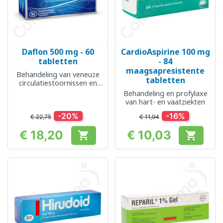
Daflon 500 mg - 60
CardioAspirine 100 mg
tabletten
- 84
maagsapresistente
Behandeling van veneuze
tabletten
circulatiestoornissen en
aambeien
Behandeling en profylaxe
van hart- en vaatziekten
-20%
-16%
€ 22,75
€ 11,94
€ 18,20
€ 10,03


Prijs
Prijs