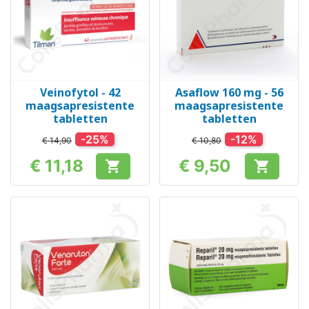
Veinofytol - 42
Asaflow 160 mg - 56
maagsapresistente
maagsapresistente
tabletten
tabletten
-25%
-12%
€ 14,90
€ 10,80
€ 11,18
€ 9,50


Prijs
Prijs