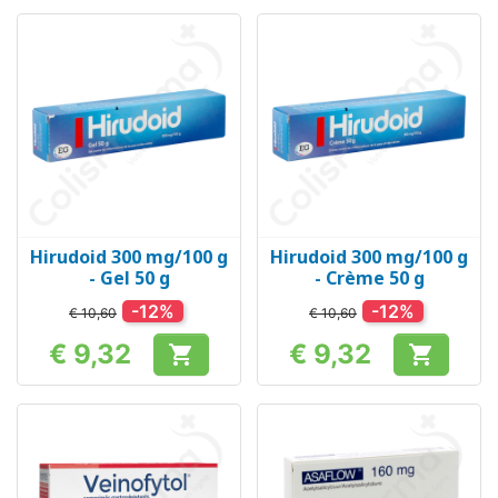
Hirudoid 300 mg/100 g
Hirudoid 300 mg/100 g
- Gel 50 g
- Crème 50 g
-12%
-12%
€ 10,60
€ 10,60
€ 9,32
€ 9,32


Prijs
Prijs