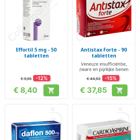
Effortil 5 mg - 50
Antistax Forte - 90
tabletten
tabletten
Veneuze insufficiëntie,
zware en pijnlijke benen
-12%
-15%
€ 9,55
€ 44,53
€ 8,40
€ 37,85


Prijs
Prijs