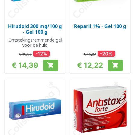
Hirudoid 300 mg/100 g
Reparil 1% - Gel 100 g
- Gel 100 g
Ontstekingsremmende gel
voor de huid
-12%
-20%
€ 16,35
€ 15,27
€ 14,39
€ 12,22


Prijs
Prijs