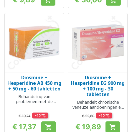


Prijs
Prijs
Diosmine +
Diosmine +
Hesperidine AB 450 mg
Hesperidine EG 900 mg
+ 50 mg - 60 tabletten
+ 100 mg - 30
tabletten
Behandeling van
problemen met de
Behandelt chronische
bloedsomloop en
veneuze aandoeningen en
aambeien
acute aambeien
-12%
-12%
€ 19,74
€ 22,60
€ 17,37
€ 19,89


Prijs
Prijs