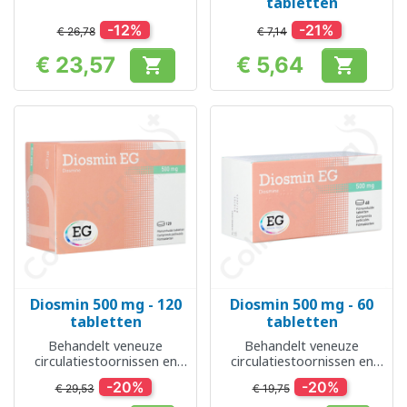
tabletten
-12%
-21%
€ 26,78
€ 7,14
€ 23,57
€ 5,64


Prijs
Prijs
Diosmin 500 mg - 120
Diosmin 500 mg - 60
tabletten
tabletten
Behandelt veneuze
Behandelt veneuze
circulatiestoornissen en
circulatiestoornissen en
aambeien
aambeien
-20%
-20%
€ 29,53
€ 19,75