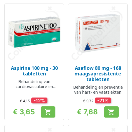
Aspirine 100 mg - 30
Asaflow 80 mg - 168
tabletten
maagsapresistente
tabletten
Behandeling van
cardiovasculaire en
Behandeling en preventie
cerebrale aandoeningen
van hart- en vaatziekten
-12%
-21%
€ 4,15
€ 9,72
€ 3,65
€ 7,68


Prijs
Prijs