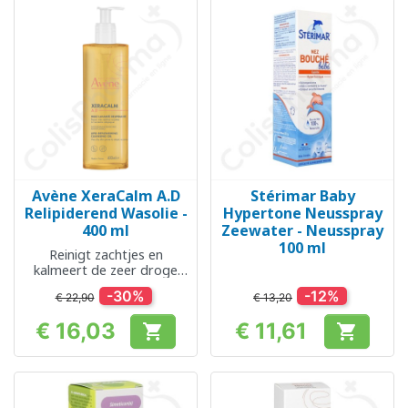
Avène XeraCalm A.D
Stérimar Baby
Relipiderend Wasolie -
Hypertone Neusspray
400 ml
Zeewater - Neusspray
100 ml
Reinigt zachtjes en
kalmeert de zeer droge
huid
-30%
-12%
€ 22,90
€ 13,20
€ 16,03
€ 11,61


Prijs
Prijs