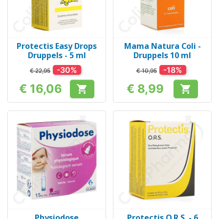
Protectis Easy Drops
Mama Natura Coli -
Druppels - 5 ml
Druppels 10 ml
-30%
-18%
€ 22,95
€ 10,95
€ 16,06
€ 8,99


Prijs
Prijs
Physiodose
Protectis O.R.S. - 6