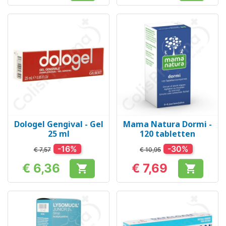
Dologel Gengival - Gel
Mama Natura Dormi -
25 ml
120 tabletten
-16%
-30%
€ 7,57
€ 10,95
€ 6,36
€ 7,69


Prijs
Prijs