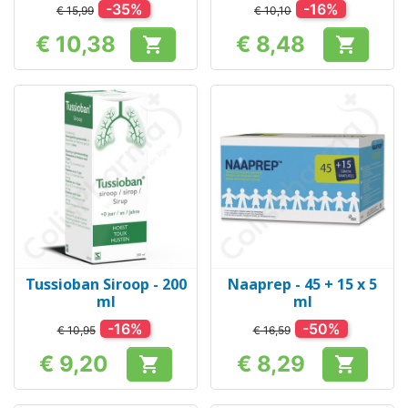
-35%
-16%
€ 15,99
€ 10,10
€ 10,38
€ 8,48


Prijs
Prijs
Tussioban Siroop - 200
Naaprep - 45 + 15 x 5
ml
ml
-16%
-50%
€ 10,95
€ 16,59
€ 9,20
€ 8,29


Prijs
Prijs