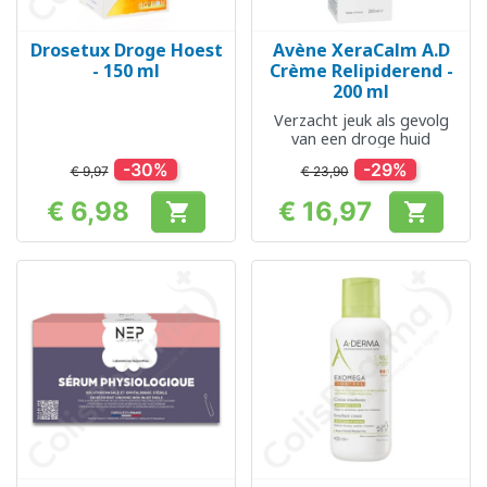
Drosetux Droge Hoest
Avène XeraCalm A.D
- 150 ml
Crème Relipiderend -
200 ml
Verzacht jeuk als gevolg
van een droge huid
-30%
-29%
€ 9,97
€ 23,90
€ 6,98
€ 16,97


Prijs
Prijs