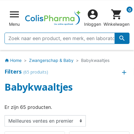
0


shopping_cart
Menu
Inloggen
Winkelwagen

Home
Zwangerschap & Baby
Babykwaaltjes
home
Filters
(65 produits)
Babykwaaltjes
Er zijn 65 producten.