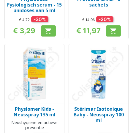
Fysiologisch serum - 15
sachets
unidoses van 5 ml
-30%
-20%
€ 4,72
€ 14,96
€ 3,29
€ 11,97


Prijs
Prijs
Physiomer Kids -
Stérimar Isotonique
Neusspray 135 ml
Baby - Neusspray 100
ml
Neushygiëne en actieve
preventie