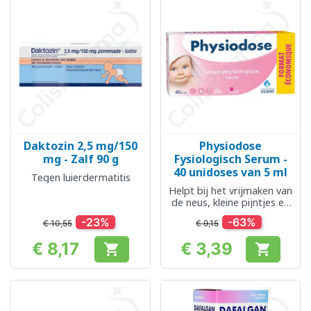
Daktozin 2,5 mg/150
Physiodose
mg - Zalf 90 g
Fysiologisch Serum -
40 unidoses van 5 ml
Tegen luierdermatitis
Helpt bij het vrijmaken van
de neus, kleine pijntjes en
kwaaltjes
-23%
-63%
€ 10,55
€ 9,15
€ 8,17
€ 3,39


Prijs
Prijs