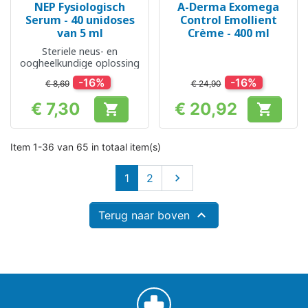
NEP Fysiologisch
A-Derma Exomega
Serum - 40 unidoses
Control Emollient
van 5 ml
Crème - 400 ml
Steriele neus- en
oogheelkundige oplossing
-16%
-16%
€ 8,69
€ 24,90
€ 7,30
€ 20,92


Prijs
Prijs
Item 1-36 van 65 in totaal item(s)
Volgende
1
2


Terug naar boven