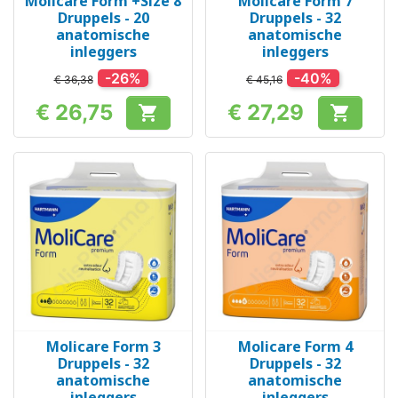
Molicare Form +Size 8
Molicare Form 7
Druppels - 20
Druppels - 32
anatomische
anatomische
inleggers
inleggers
-26%
-40%
€ 36,38
€ 45,16
€ 26,75
€ 27,29


Prijs
Prijs
Molicare Form 3
Molicare Form 4
Druppels - 32
Druppels - 32
anatomische
anatomische
inleggers
inleggers