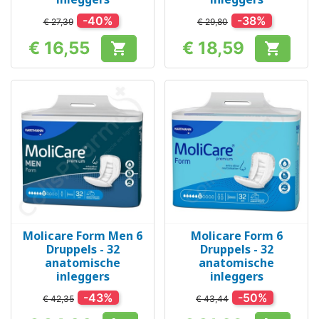
-40%
-38%
€ 27,39
€ 29,80
€ 16,55
€ 18,59


Prijs
Prijs
Molicare Form Men 6
Molicare Form 6
Druppels - 32
Druppels - 32
anatomische
anatomische
inleggers
inleggers
-43%
-50%
€ 42,35
€ 43,44