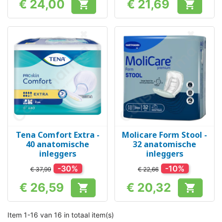
€ 24,00
€ 21,69


Prijs
Prijs
Tena Comfort Extra -
Molicare Form Stool -
40 anatomische
32 anatomische
inleggers
inleggers
-30%
-10%
€ 37,99
€ 22,66
€ 26,59
€ 20,32


Prijs
Prijs
Item 1-16 van 16 in totaal item(s)