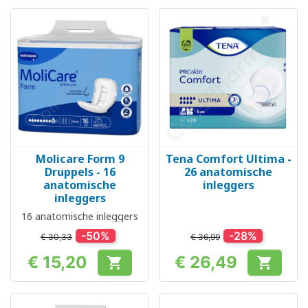
Molicare Form 9
Tena Comfort Ultima -
Druppels - 16
26 anatomische
anatomische
inleggers
inleggers
16 anatomische inleggers
-50%
-28%
€ 30,33
€ 36,99
€ 15,20
€ 26,49


Prijs
Prijs