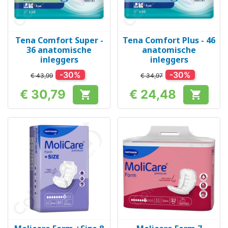
Tena Comfort Super -
Tena Comfort Plus - 46
36 anatomische
anatomische
inleggers
inleggers
-30%
-30%
€ 43,99
€ 34,97
€ 30,79
€ 24,48


Prijs
Prijs