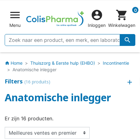
0


shopping_cart
Menu
Inloggen
Winkelwagen

Home
Thuiszorg & Eerste hulp (EHBO)
Incontinentie
home
Anatomische inlegger
Filters
(16 produits)
Anatomische inlegger
Er zijn 16 producten.