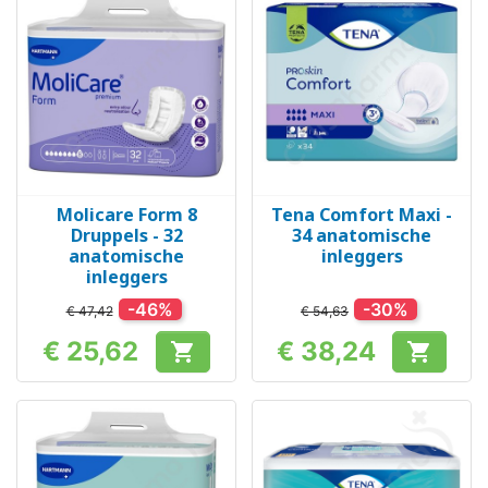
Molicare Form 8
Tena Comfort Maxi -
Druppels - 32
34 anatomische
anatomische
inleggers
inleggers
-46%
-30%
€ 47,42
€ 54,63
€ 25,62
€ 38,24


Prijs
Prijs