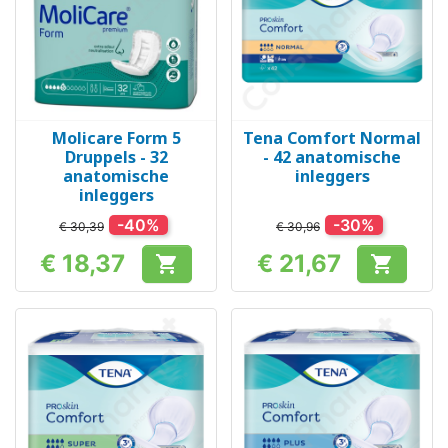
Molicare Form 5
Tena Comfort Normal
Druppels - 32
- 42 anatomische
anatomische
inleggers
inleggers
-40%
-30%
€ 30,39
€ 30,96
€ 18,37
€ 21,67


Prijs
Prijs