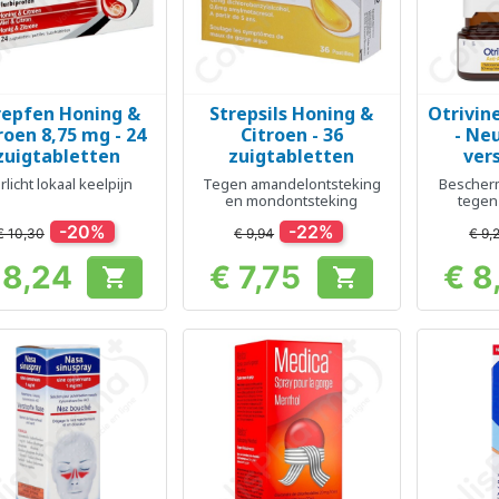
repfen Honing &
Strepsils Honing &
Otrivine
Snel bekijken
Snel bekijken
Sn



roen 8,75 mg - 24
Citroen - 36
- Ne
zuigtabletten
zuigtabletten
ver
rlicht lokaal keelpijn
Tegen amandelontsteking
Bescherm
en mondontsteking
tegen
aller
-20%
-22%
€ 10,30
€ 9,94
€ 9,
 8,24
€ 7,75
€ 8


Prijs
Prijs