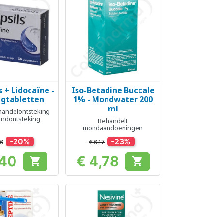
s + Lidocaïne -
Iso-Betadine Buccale
el bekijken
Snel bekijken

igtabletten
1% - Mondwater 200
ml
andelontsteking
ndontsteking
Behandelt
mondaandoeningen
-20%
-23%
26
€ 6,17
,40
€ 4,78


Prijs
Prijs