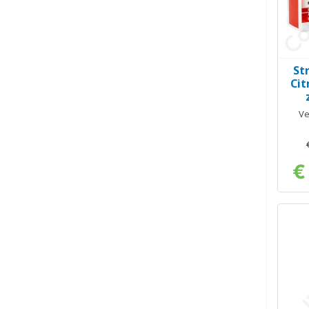
St
Cit
Ve
€