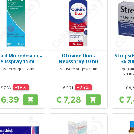
ocil Microdoseur -
Otrivine Duo -
Strepsil
Snel bekijken
Snel bekijken
Sn



eusspray 15ml
Neusspray 10 ml
36 zu
eusdecongestivum
Neusdecongestivum
Tegen am
en mo
-18%
-25%
€ 7,83
€ 9,71
€ 9,
 6,39
€ 7,28
€ 7


Prijs
Prijs