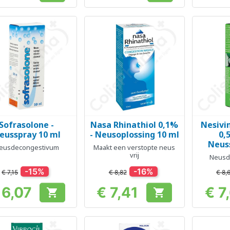
Sofrasolone -
Nasa Rhinathiol 0,1%
Nesivi
Snel bekijken
Snel bekijken
Sn



eusspray 10 ml
- Neusoplossing 10 ml
0,
Neus
eusdecongestivum
Maakt een verstopte neus
vrij
Neusd
-15%
-16%
€ 7,15
€ 8,82
€ 8,
 6,07
€ 7,41
€ 7


Prijs
Prijs