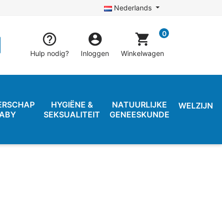
Nederlands
0


shopping_cart
Hulp nodig?
Inloggen
Winkelwagen
ERSCHAP
HYGIËNE &
NATUURLIJKE
WELZIJN
BABY
SEKSUALITEIT
GENEESKUNDE