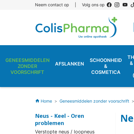
Neem contact op
|
Volg ons op
TH
GENEESMIDDELEN
SCHOONHEID
&
AFSLANKEN
ZONDER
&
VOORSCHRIFT
COSMETICA
Home
Geneesmiddelen zonder voorschrift
home
Ne
Neus - Keel - Oren
problemen
Verstopte neus / loopneus