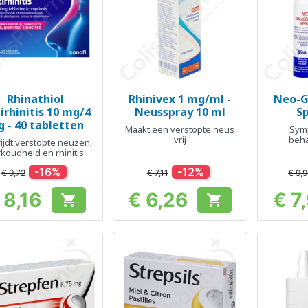
Rhinathiol
Rhinivex 1 mg/ml -
Neo-G
Snel bekijken
Snel bekijken
Sn



irhinitis 10 mg/4
Neusspray 10 ml
Sp
 - 40 tabletten
Maakt een verstopte neus
Sym
vrij
beha
ijdt verstopte neuzen,
orofary
koudheid en rhinitis
-16%
-12%
€ 9,72
€ 7,11
€ 9,
 8,16
€ 6,26
€ 7


Prijs
Prijs