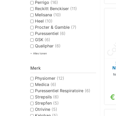
Perrigo
(16)
Reckitt Benckiser
(11)
Melisana
(10)
Heel
(10)
Procter & Gamble
(7)
Puressentiel
(6)
GSK
(6)
Qualiphar
(6)
Alles tonen
N
Merk
N
Physiomer
(12)
Medica
(6)
Puressentiel Respiratoire
(6)
€
Strepsils
(6)
Strepfen
(5)
Otrivine
(5)
Kaloban
(5)