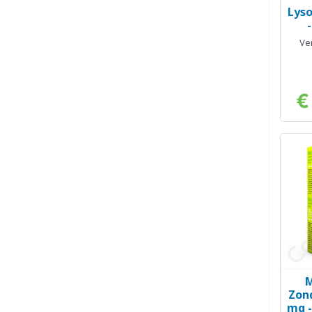
Lyso
Ve
€
M
Zon
mg -