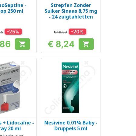
oSeptine -
Strepfen Zonder
el bekijken
Snel bekijken

oop 250 ml
Suiker Sinaas 8,75 mg
- 24 zuigtabletten
-25%
-20%
15
€ 10,30
,86
€ 8,24


Prijs
Prijs
s + Lidocaïne -
Nesivine 0,01% Baby -
el bekijken
Snel bekijken

ray 20 ml
Druppels 5 ml
n keelpijn en