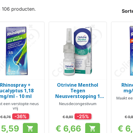
n 106 producten.
Sort
Rhinospray +
Otrivine Menthol
Rhin
Snel bekijken
Snel bekijken
Sn



ucalyptus 1,18
Tegen
mg/
mg/ml - 10 ml
Neusverstopping 1
Maakt ee
mg/ml -
t een verstopte neus
Neusdecongestivum
Neusoplossing 10 ml
vrij
-36%
-25%
€ 8,76
€ 8,89
€ 9,
 5,59
€ 6,66
€ 6


Prijs
Prijs