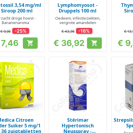
tossil 3,54 mg/ml
Lymphomyosot -
Thym
Snel bekijken
Snel bekijken
Sn



- Siroop 200 ml
Druppels 100 ml
Sir
rzacht droge hoest -
Oedeem, infectieziekten,
Bananenaroma
vergrote amandelen
-25%
-16%
€ 9,95
€ 43,95
€ 13,
 7,46
€ 36,92
€ 9


Prijs
Prijs
edica Citroen
Stérimar
Strepsil
Snel bekijken
Snel bekijken
Sn



der Suiker 5 mg/1
Hypertonisch
Sp
 36 zuigtabletten
Neusspray -
Tege