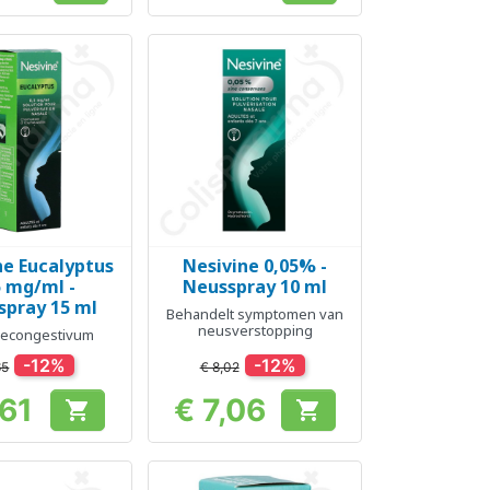
ne Eucalyptus
Nesivine 0,05% -
el bekijken
Snel bekijken

5 mg/ml -
Neusspray 10 ml
spray 15 ml
Behandelt symptomen van
neusverstopping
econgestivum
-12%
-12%
65
€ 8,02
,61
€ 7,06


Prijs
Prijs