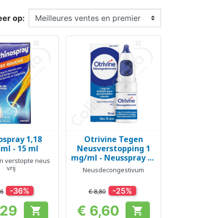
eer op:
ospray 1,18
Otrivine Tegen
el bekijken
Snel bekijken

ml - 15 ml
Neusverstopping 1
mg/ml - Neusspray 10
n verstopte neus
ml
vrij
Neusdecongestivum
-36%
-25%
86
€ 8,80
,29
€ 6,60


Prijs
Prijs