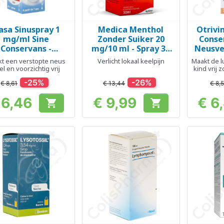
asa Sinuspray 1
Medica Menthol
Otrivin
Snel bekijken
Snel bekijken
Sn



mg/ml Sine
Zonder Suiker 20
Conse
Conservans -
mg/10 ml - Spray 30
Neusve
eusspray 10 ml
ml
mg/ml -
t een verstopte neus
Verlicht lokaal keelpijn
Maakt de 
el en voorzichtig vrij
kind vrij 
ademen en
-25%
-26%
€ 8,61
€ 13,44
€ 8,
 6,46
€ 9,99
€ 6


Prijs
Prijs