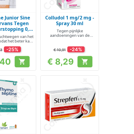
e Junior Sine
Colludol 1 mg/2 mg -
el bekijken
Snel bekijken

rvans Tegen
Spray 30 ml
rstopping 0,5
Tegen pijnlijke
 Neusspray 10
aandoeningen van de
luchtwegen van het
ml
mondkeelholte
zodat het beter kan
 zich beter voelt
-25%
-24%
53
€ 10,91
,40
€ 8,29


Prijs
Prijs