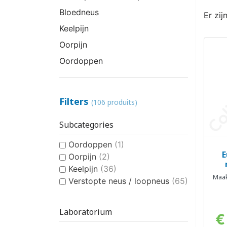
Bloedneus
Er zij
Keelpijn
Oorpijn
Oordoppen
Filters
(106 produits)
Subcategories
Oordoppen
(1)
E
Oorpijn
(2)
Keelpijn
(36)
Maak
Verstopte neus / loopneus
(65)
Laboratorium
€