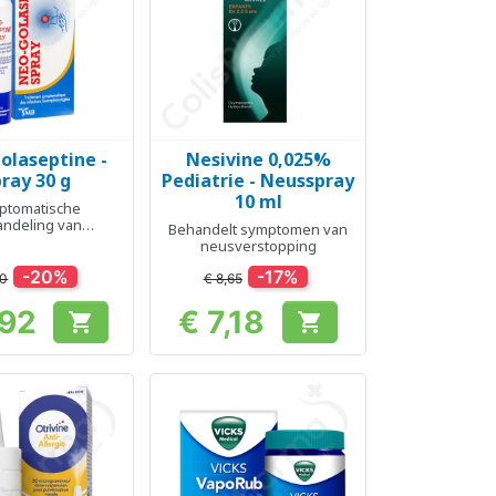
olaseptine -
Nesivine 0,025%
el bekijken
Snel bekijken

ray 30 g
Pediatrie - Neusspray
10 ml
ptomatische
ndeling van
Behandelt symptomen van
ngeale infecties
neusverstopping
-20%
-17%
90
€ 8,65
,92
€ 7,18


Prijs
Prijs