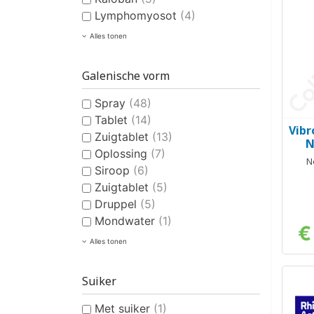
Lymphomyosot
(4)
Alles tonen
Galenische vorm
Spray
(48)
Tablet
(14)
Vibr
Zuigtablet
(13)
N
Oplossing
(7)
N
Siroop
(6)
Zuigtablet
(5)
Druppel
(5)
Mondwater
(1)
€
Alles tonen
Suiker
Met suiker
(1)