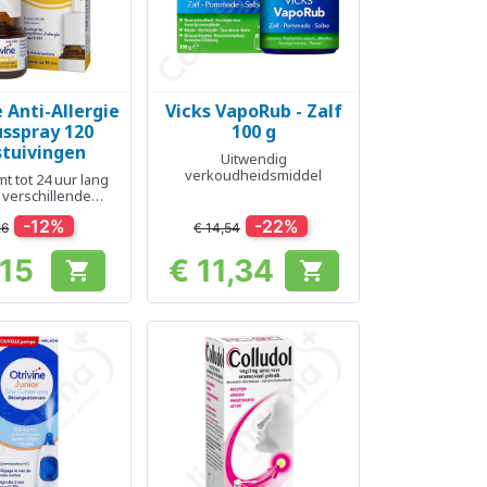
 Anti-Allergie
Vicks VapoRub - Zalf
el bekijken
Snel bekijken

usspray 120
100 g
stuivingen
Uitwendig
verkoudheidsmiddel
t tot 24 uur lang
 verschillende
giesymptomen
-12%
-22%
26
€ 14,54
,15
€ 11,34


Prijs
Prijs