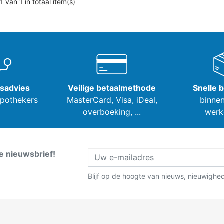
1 van 1 in totaal item(s)
tsadvies
Veilige betaalmethode
Snelle 
apothekers
MasterCard, Visa,
iDeal,
binnen
overboeking, ...
werk
ze nieuwsbrief!
Blijf op de hoogte van nieuws, nieuwighe