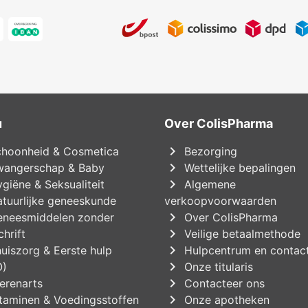
u
Over ColisPharma
chevron_right
hoonheid & Cosmetica
Bezorging
chevron_right
angerschap & Baby
Wettelijke bepalingen
chevron_right
giëne & Seksualiteit
Algemene
tuurlijke geneeskunde
verkoopvoorwaarden
chevron_right
neesmiddelen zonder
Over ColisPharma
chevron_right
hrift
Veilige betaalmethode
chevron_right
uiszorg & Eerste hulp
Hulpcentrum en contac
chevron_right
O)
Onze titularis
chevron_right
erenarts
Contacteer ons
chevron_right
taminen & Voedingsstoffen
Onze apotheken