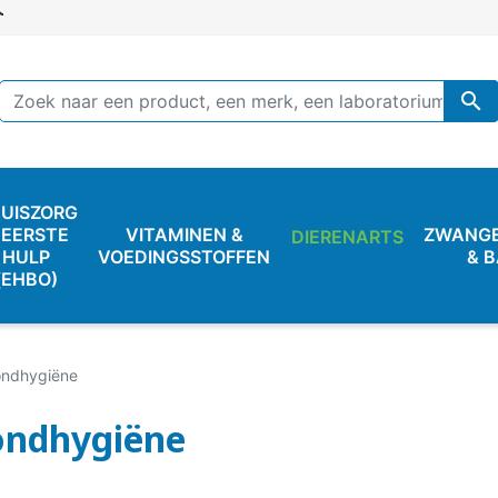

UISZORG
 EERSTE
VITAMINEN &
ZWANG
DIERENARTS
HULP
VOEDINGSSTOFFEN
& 
(EHBO)
ndhygiëne
ndhygiëne