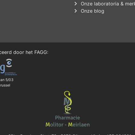
chevron_right
Onze laboratoria & mer
chevron_right
Onze blog
iceerd door het
FAGG
:
aan 5/03
russel