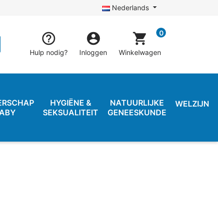
Nederlands
0


shopping_cart
Hulp nodig?
Inloggen
Winkelwagen
ERSCHAP
HYGIËNE &
NATUURLIJKE
WELZIJN
BABY
SEKSUALITEIT
GENEESKUNDE