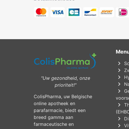
Men
chevron_right
Sc
chevron_right
Zw
chevron_right
Hy
"Uw gezondheid, onze
chevron_right
Na
prioriteit!"
chevron_right
Ge
ColisPharma, uw Belgische
voorsc
online apotheek en
chevron_right
Th
parafarmacie, biedt een
(EHB
breed gamma aan
chevron_right
Di
farmaceutische en
chevron_right
Vi