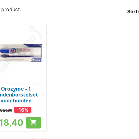
1 product.
Sort
Orozyme - 1
Snel bekijken

ndenborstelset
voor honden
-16%
€ 21,90
 18,40

Prijs