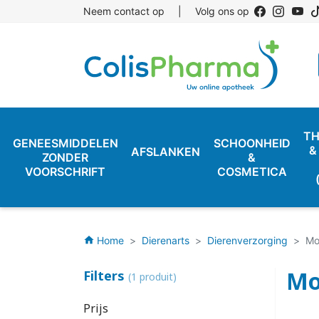
Neem contact op
|
Volg ons op
TH
GENEESMIDDELEN
SCHOONHEID
&
AFSLANKEN
ZONDER
&
VOORSCHRIFT
COSMETICA
Home
Dierenarts
Dierenverzorging
Mo
home
Mo
Filters
(1 produit)
Prijs