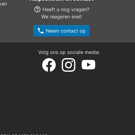
ken
help_outline
Heeft u nog vragen?
We reageren snel!
phone
Neem contact op
Volg ons op sociale media: