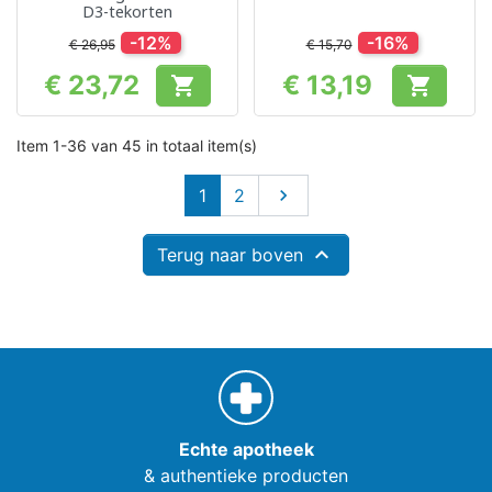
D3-tekorten
-12%
-16%
€ 26,95
€ 15,70
€ 23,72
€ 13,19


Prijs
Prijs
Item 1-36 van 45 in totaal item(s)
Volgende
1
2


Terug naar boven
Echte apotheek
& authentieke producten