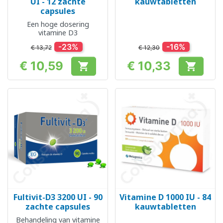
UI - 12 zachte
kauwtabletten
capsules
Een hoge dosering
vitamine D3
-23%
-16%
€ 13,72
€ 12,30
€ 10,59
€ 10,33


Prijs
Prijs
Fultivit-D3 3200 UI - 90
Vitamine D 1000 IU - 84
zachte capsules
kauwtabletten
Behandeling van vitamine