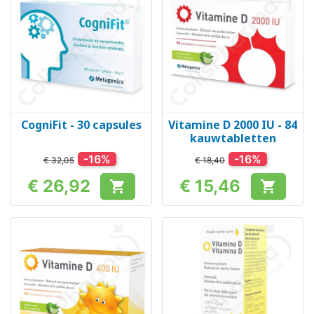
CogniFit - 30 capsules
Vitamine D 2000 IU - 84
kauwtabletten
-16%
-16%
€ 32,05
€ 18,40
€ 26,92
€ 15,46


Prijs
Prijs