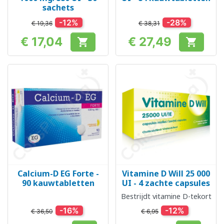
sachets
-12%
-28%
€ 19,36
€ 38,31
€ 17,04
€ 27,49


Prijs
Prijs
Calcium-D EG Forte -
Vitamine D Will 25 000
90 kauwtabletten
UI - 4 zachte capsules
Bestrijdt vitamine D-tekort
-16%
-12%
€ 36,50
€ 6,95