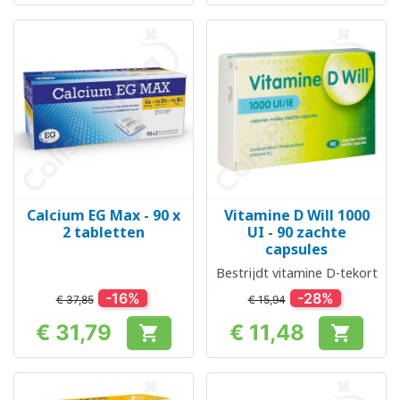
Calcium EG Max - 90 x
Vitamine D Will 1000
2 tabletten
UI - 90 zachte
capsules
Bestrijdt vitamine D-tekort
-16%
-28%
€ 37,85
€ 15,94
€ 31,79
€ 11,48


Prijs
Prijs