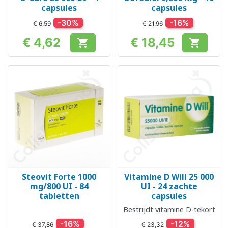
capsules
capsules
-30%
-16%
€ 6,59
€ 21,96
€ 4,62
€ 18,45


Prijs
Prijs
Steovit Forte 1000
Vitamine D Will 25 000
mg/800 UI - 84
UI - 24 zachte
tabletten
capsules
Bestrijdt vitamine D-tekort
-16%
-12%
€ 37,86
€ 23,32