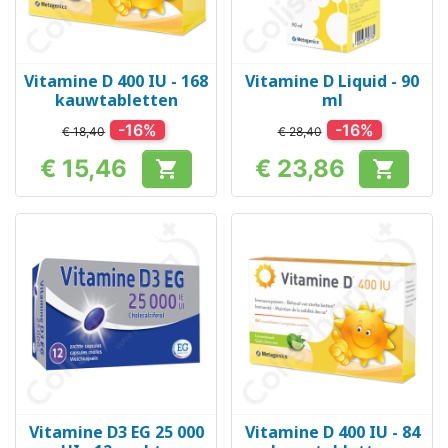
Vitamine D 400 IU - 168
Vitamine D Liquid - 90
kauwtabletten
ml
-16%
-16%
€ 18,40
€ 28,40
€ 15,46
€ 23,86


Prijs
Prijs
Vitamine D3 EG 25 000
Vitamine D 400 IU - 84