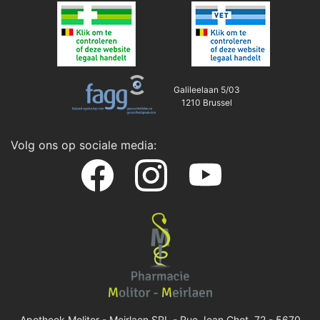
Galileelaan 5/03
1210 Brussel
Volg ons op sociale media:
Apotheek Molitor - Meirlaen SRL -
Rue Jean Chot, 72 - 5670