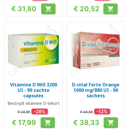
€ 31,80
€ 20,52


Prijs
Prijs
Vitamine D Will 3200
D-vital Forte Orange
UI - 90 zachte
1000 mg/880 UI - 90
capsules
sachets
Bestrijdt vitamine D-tekort
-28%
-12%
€ 24,99
€ 43,56
€ 17,99
€ 38,33


Prijs
Prijs