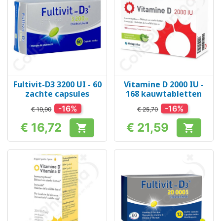
Fultivit-D3 3200 UI - 60
Vitamine D 2000 IU -
zachte capsules
168 kauwtabletten
-16%
-16%
€ 19,90
€ 25,70
€ 16,72
€ 21,59


Prijs
Prijs