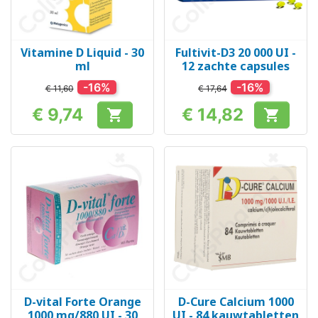
Vitamine D Liquid - 30
Fultivit-D3 20 000 UI -
ml
12 zachte capsules
-16%
-16%
€ 11,60
€ 17,64
€ 9,74
€ 14,82


Prijs
Prijs
D-vital Forte Orange
D-Cure Calcium 1000
1000 mg/880 UI - 30
UI - 84 kauwtabletten