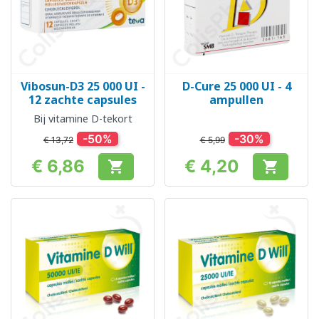
Vibosun-D3 25 000 UI -
D-Cure 25 000 UI - 4
12 zachte capsules
ampullen
Bij vitamine D-tekort
-50%
-30%
€ 13,72
€ 5,99
€ 6,86
€ 4,20


Prijs
Prijs