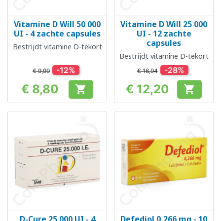
Vitamine D Will 50 000
Vitamine D Will 25 000
UI - 4 zachte capsules
UI - 12 zachte
capsules
Bestrijdt vitamine D-tekort
Bestrijdt vitamine D-tekort
-12%
-28%
€ 9,99
€ 16,94
€ 8,80
€ 12,20


Prijs
Prijs
D-Cure 25 000 UI - 4
Defediol 0,266 mg - 10