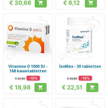
€ 30,66
€ 6,12


Prijs
Prijs
Vitamine D 1000 IU -
IsoMex - 30 tabletten
168 kauwtabletten
-16%
-16%
€ 22,60
€ 26,80
€ 18,98
€ 22,51


Prijs
Prijs