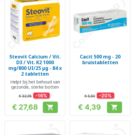
Steovit Calcium / Vit.
Cacit 500 mg - 20
D3 / Vit. K2 1000
bruistabletten
mg/800 UI/25 µg - 84 x
2 tabletten
Helpt bij het behoud van
gezonde, sterke botten
-16%
-20%
€ 32,95
€ 5,50
€ 27,68
€ 4,39


Prijs
Prijs