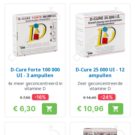
D-Cure Forte 100 000
D-Cure 25 000 UI - 12
UI - 3 ampullen
ampullen
4x meer geconcentreerd in
Zeer geconcentreerde
vitamine D
vitamine D
-16%
-24%
€ 7,50
€ 14,40
€ 6,30
€ 10,96


Prijs
Prijs