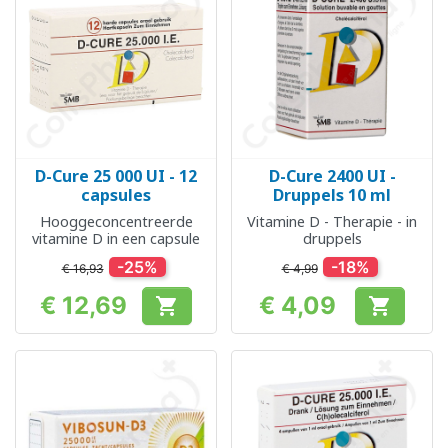
D-Cure 25 000 UI - 12
D-Cure 2400 UI -
capsules
Druppels 10 ml
Hooggeconcentreerde
Vitamine D - Therapie - in
vitamine D in een capsule
druppels
-25%
-18%
€ 16,93
€ 4,99
€ 12,69
€ 4,09


Prijs
Prijs