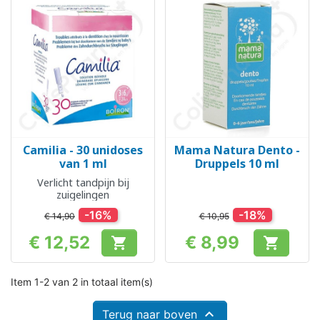
Camilia - 30 unidoses
Mama Natura Dento -
van 1 ml
Druppels 10 ml
Verlicht tandpijn bij
zuigelingen
-16%
-18%
€ 14,90
€ 10,95
€ 12,52
€ 8,99


Prijs
Prijs
Item 1-2 van 2 in totaal item(s)

Terug naar boven