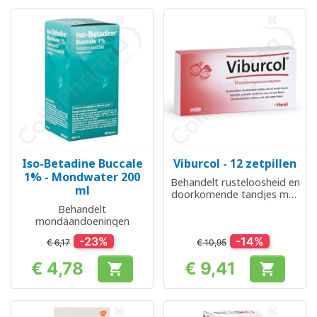
Iso-Betadine Buccale
Viburcol - 12 zetpillen
1% - Mondwater 200
Behandelt rusteloosheid en
ml
doorkomende tandjes met
of zonder koorts
Behandelt
mondaandoeningen
-23%
-14%
€ 6,17
€ 10,95
€ 4,78
€ 9,41


Prijs
Prijs