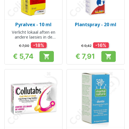
Pyralvex - 10 ml
Plantspray - 20 ml
Verlicht lokaal aften en
andere laesies in de
mondholte
-18%
-16%
€ 7,00
€ 9,42
€ 5,74
€ 7,91


Prijs
Prijs