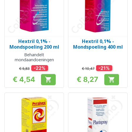
Hextril 0,1% -
Hextril 0,1% -
Mondspoeling 200 ml
Mondspoeling 400 ml
Behandelt
mondaandoeningen
-22%
-21%
€ 5,83
€ 10,47
€ 4,54
€ 8,27


Prijs
Prijs