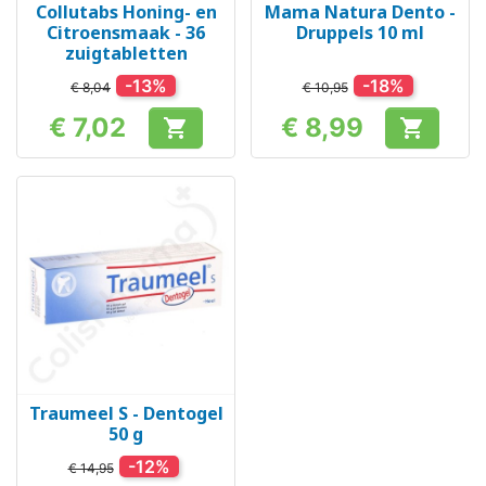
Collutabs Honing- en
Mama Natura Dento -
Citroensmaak - 36
Druppels 10 ml
zuigtabletten
-13%
-18%
€ 8,04
€ 10,95
€ 7,02
€ 8,99


Prijs
Prijs
Traumeel S - Dentogel
50 g
-12%
€ 14,95