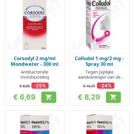
Corsodyl 2 mg/ml
Colludol 1 mg/2 mg -
Mondwater - 300 ml
Spray 30 ml
Antibacteriële
Tegen pijnlijke
mondspoeling
aandoeningen van de
mondkeelholte
-25%
-24%
€ 8,95
€ 10,91
€ 6,69
€ 8,29


Prijs
Prijs