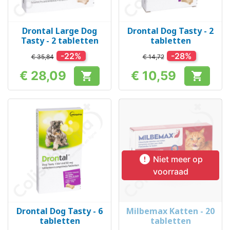
Drontal Large Dog
Drontal Dog Tasty - 2
Tasty - 2 tabletten
tabletten
-22%
-28%
€ 35,84
€ 14,72
€ 28,09
€ 10,59


Prijs
Prijs

Niet meer op
voorraad
Drontal Dog Tasty - 6
Milbemax Katten - 20
tabletten
tabletten