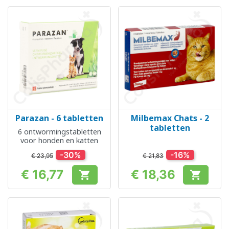
Parazan - 6 tabletten
Milbemax Chats - 2
tabletten
6 ontwormingstabletten
voor honden en katten
-30%
-16%
€ 23,95
€ 21,83
€ 16,77
€ 18,36


Prijs
Prijs