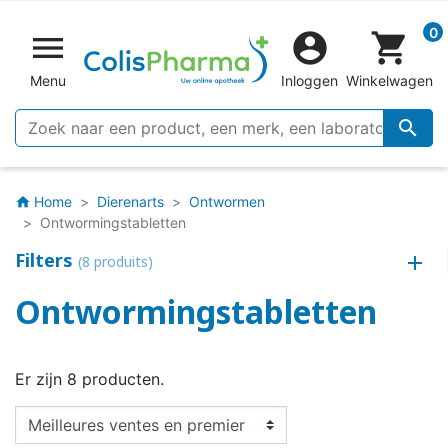
0


shopping_cart
Menu
Inloggen
Winkelwagen

Home
Dierenarts
Ontwormen
home
Ontwormingstabletten
Filters
(8 produits)
Ontwormingstabletten
Er zijn 8 producten.