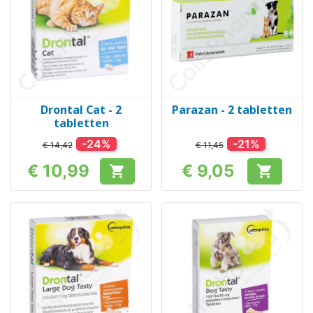
Drontal Cat - 2
Parazan - 2 tabletten
tabletten
-24%
-21%
€ 14,42
€ 11,45
€ 10,99
€ 9,05


Prijs
Prijs