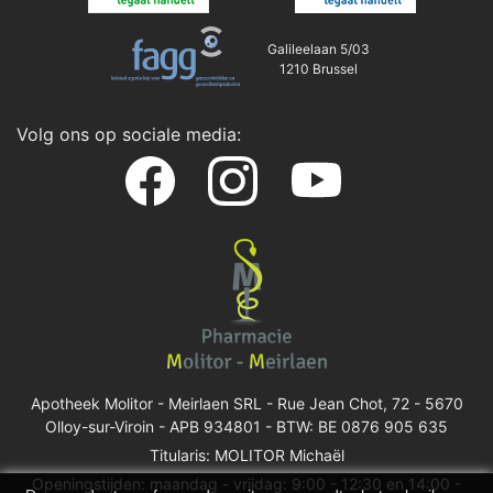
Galileelaan 5/03
1210 Brussel
Volg ons op sociale media:
Apotheek Molitor - Meirlaen SRL -
Rue Jean Chot, 72 - 5670
Olloy-sur-Viroin
- APB 934801 - BTW: BE 0876 905 635
Titularis: MOLITOR Michaël
Openingstijden: maandag - vrijdag: 9:00 - 12:30 en 14:00 -