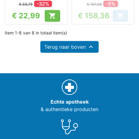
-32%
-5%
€ 33,75
€ 167,08
€ 22,99
€ 158,36


Prijs
Prijs
Item 1-8 van 8 in totaal item(s)

Terug naar boven
Echte apotheek
& authentieke producten