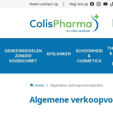
Neem contact op
|
Volg ons op
TH
GENEESMIDDELEN
SCHOONHEID
&
AFSLANKEN
ZONDER
&
VOORSCHRIFT
COSMETICA
Home
Algemene verkoopvoorwaarden
home
Algemene verkoopv