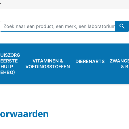

UISZORG
 EERSTE
VITAMINEN &
ZWANG
DIERENARTS
HULP
VOEDINGSSTOFFEN
& 
(EHBO)
oorwaarden