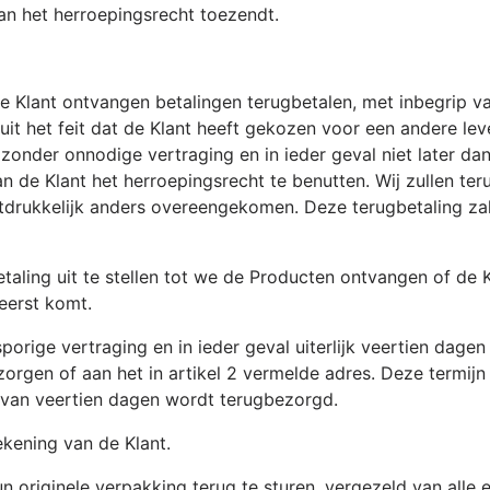
an het herroepingsrecht toezendt.
 de Klant ontvangen betalingen terugbetalen, met inbegrip 
 uit het feit dat de Klant heeft gekozen voor een andere l
onder onnodige vertraging en in ieder geval niet later da
n de Klant het herroepingsrecht te benutten. Wij zullen ter
j uitdrukkelijk anders overeengekomen. Deze terugbetaling z
aling uit te stellen tot we de Producten ontvangen of de 
eerst komt.
rige vertraging en in ieder geval uiterlijk veertien dagen 
zorgen of aan het in artikel 2 vermelde adres. Deze termijn
n van veertien dagen wordt terugbezorgd.
ekening van de Klant.
n originele verpakking terug te sturen, vergezeld van all